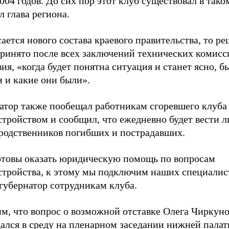
004 годов. До сих пор этот клуб существовал в тако
л глава региона.
сается нового состава краевого правительства, то р
принято после всех заключений технических комисс
ия, «когда будет понятна ситуация и станет ясно, б
 и какие они были».
атор также пообещал работникам сгоревшего клуба
стройством и сообщил, что ежедневно будет вести 
родственников погибших и пострадавших.
товы оказать юридическую помощь по вопросам
стройства, к этому мы подключим наших специалист
 губернатор сотрудникам клуба.
м, что вопрос о возможной отставке Олега Чиркуно
ался в среду на пленарном заседании нижней палат