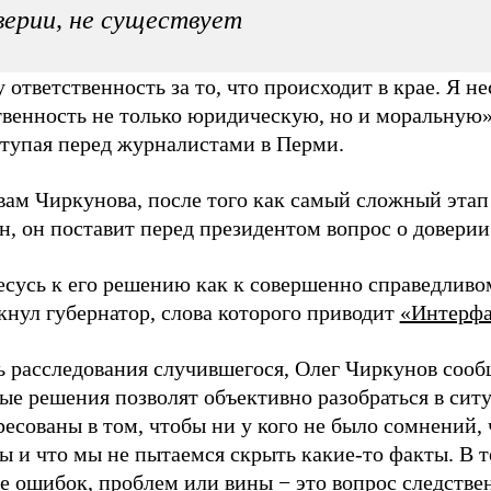
верии, не существует
 ответственность за то, что происходит в крае. Я не
твенность не только юридическую, но и моральную»,
ступая перед журналистами в Перми.
вам Чиркунова, после того как самый сложный этап
н, он поставит перед президентом вопрос о доверии
есусь к его решению как к совершенно справедливо
кнул губернатор, слова которого приводит
«Интерфа
ь расследования случившегося, Олег Чиркунов сооб
ые решения позволят объективно разобраться в си
ресованы в том, чтобы ни у кого не было сомнений,
ы и что мы не пытаемся скрыть какие-то факты. В т
е ошибок, проблем или вины − это вопрос следстве