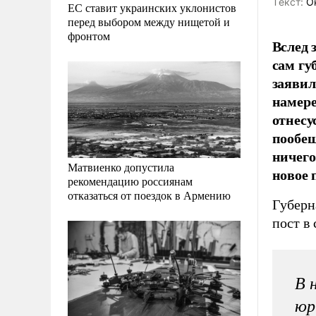
Tекст:
Ок
ЕС ставит украинских уклонистов
перед выбором между нищетой и
фронтом
Вслед 
сам гу
заявил
намере
отнесу
пообещ
ничего
Матвиенко допустила
новое 
рекомендацию россиянам
отказаться от поездок в Армению
Губерн
пост в 
В 
юр