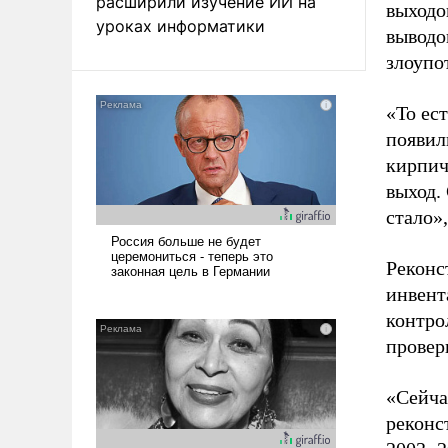
расширили изучение ИИ на
выходо
уроках информатики
выводо
злоупо
«То ес
появили
кирпич
выход.
стало»
Реконс
инвент
контро
провер
«Сейча
реконс