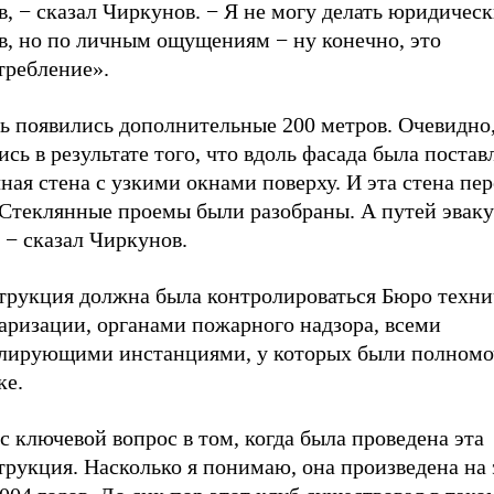
в, − сказал Чиркунов. − Я не могу делать юридичес
в, но по личным ощущениям − ну конечно, это
требление».
ть появились дополнительные 200 метров. Очевидно,
сь в результате того, что вдоль фасада была постав
ная стена с узкими окнами поверху. И эта стена пе
 Стеклянные проемы были разобраны. А путей эвак
, − сказал Чиркунов.
трукция должна была контролироваться Бюро техни
аризации, органами пожарного надзора, всеми
лирующими инстанциями, у которых были полномо
ке.
с ключевой вопрос в том, когда была проведена эта
трукция. Насколько я понимаю, она произведена на 