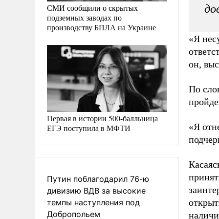
СМИ сообщили о скрытых
до
подземных заводах по
производству БПЛА на Украине
«Я несу
ответс
он, вы
По сло
пройде
Первая в истории 500-балльница
«Я отн
ЕГЭ поступила в МФТИ
подчер
Касаяс
принят
Путин поблагодарил 76-ю
заинте
дивизию ВДВ за высокие
открыт
темпы наступления под
Добропольем
наличи