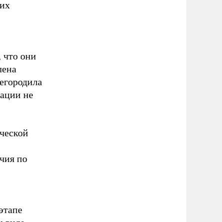
ких
 что они
лена
регородила
уации не
ческой
чия по
этапе