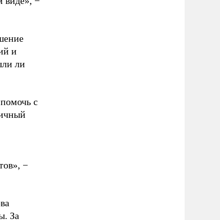
м виде», −
ешение
ий и
ыли ли
 помочь с
личный
ов», −
ва
ы. За