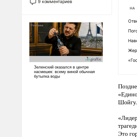
9 комментариев
что несколько лет назад было
НА
образом для псевдонаучной
фантастики, стало всерьез
Отв
обсуждаемой идеей.
Пог
Нав
Жер
«Го
Поздне
«Едино
Шойгу.
«Лидер
трагед
Это го