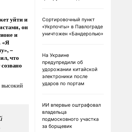
жет уйти и
Сортировочный пункт
истами, он
«Укрпочты» в Павлограде
гионе и
уничтожен «Бандеролью»
. «Я
у», −
На Украине
ил, что
предупредили об
 созвано
удорожании китайской
электроники после
ударов по портам
ь высокий
ИИ впервые оштрафовал
владельца
й
подмосковного участка
за борщевик
о