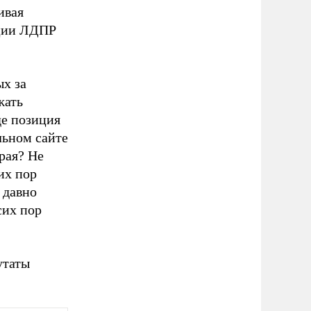
ивая
кции ЛДПР
х за
жать
де позиция
льном сайте
рая? Не
их пор
 давно
сих пор
утаты