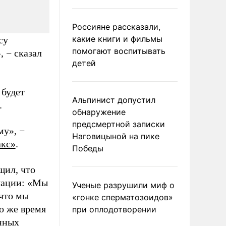
Россияне рассказали,
какие книги и фильмы
су
помогают воспитывать
 − сказал
детей
 будет
Альпинист допустил
.
обнаружение
предсмертной записки
му», −
Наговицыной на пике
кс»
.
Победы
щил, что
туации: «Мы
Ученые разрушили миф о
 что мы
«гонке сперматозоидов»
о же время
при оплодотворении
нных