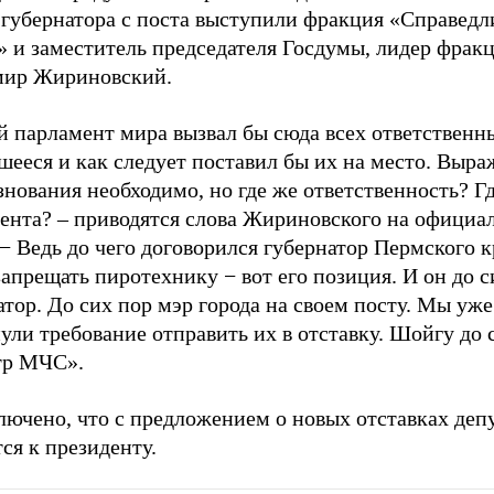
 губернатора с поста выступили фракция «Справедл
» и заместитель председателя Госдумы, лидер фра
ир Жириновский.
 парламент мира вызвал бы сюда всех ответственны
шееся и как следует поставил бы их на место. Выра
знования необходимо, но где же ответственность? Г
ента? – приводятся слова Жириновского на официа
− Ведь до чего договорился губернатор Пермского к
запрещать пиротехнику − вот его позиция. И он до с
атор. До сих пор мэр города на своем посту. Мы уже
ули требование отправить их в отставку. Шойгу до 
тр МЧС».
лючено, что с предложением о новых отставках деп
ся к президенту.