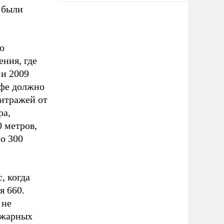
м были
о
ния, где
 и 2009
афе должно
витражей от
ра,
 метров,
о 300
, когда
я 660.
 не
ожарных