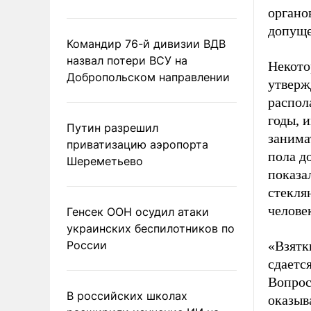
органо
допуще
Командир 76-й дивизии ВДВ
назвал потери ВСУ на
Некото
Добропольском направлении
утверж
распол
годы, 
Путин разрешил
занима
приватизацию аэропорта
пола д
Шереметьево
показа
стекля
челове
Генсек ООН осудил атаки
украинских беспилотников по
«Взятк
России
сдается
Вопрос
В российских школах
оказыв