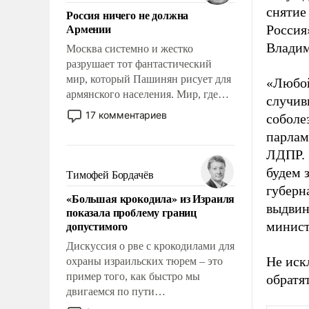
Китаем.
снятие
Россия ничего не должна
Армении
Россия
Владим
Москва системно и жестко
разрушает тот фантастический
мир, который Пашинян рисует для
«Любой
армянского населения. Мир, где
случив
политические прожекты будут
17 комментариев
соболе
безусловно оплачиваться за счет
парлам
российских налогоплательщиков и
ЛДПР. 
где Еревану за свои поступки не
нужно отвечать.
будем 
Тимофей Бордачёв
губерн
«Большая крокодила» из Израиля
выдвин
показала проблему границ
допустимого
минис
Дискуссия о рве с крокодилами для
Не иск
охраны израильских тюрем – это
пример того, как быстро мы
обратят
двигаемся по пути
революционных изменений. То,