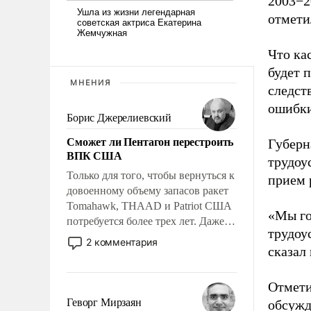
2003−2
отмети
Что ка
будет 
МНЕНИЯ
следств
ошибки
Борис Джерелиевский
Сможет ли Пентагон перестроить
Губерн
ВПК США
трудоу
Только для того, чтобы вернуться к
прием 
довоенному объему запасов ракет
Tomahawk, THAAD и Patriot США
«Мы го
потребуется более трех лет. Даже
трудоу
небольшая война с Ираном
2 комментария
сказал
опустошила американские
арсеналы. Сложившаяся ситуация
означает многолетний период
Отмети
уязвимости США, например, перед
Геворг Мирзаян
обсужд