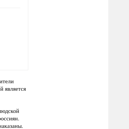
вители
й является
людской
россиян.
наказаны.