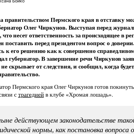
сана Бойко
за правительством Пермского края в отставку мо
бернатор Олег Чиркунов. Выступая перед журнал
, что несет ответственность за происходящее в ре
н поставить перед президентом вопрос о доверии
сь к его решению как к совершенно справедливом
ал губернатор. В завершение речи Чиркунов заяв
 не скрывает от следствия, и сообщил, когда будет
правительство.
атор Пермского края Олег Чиркунов готов покинут
связи с
трагедией
в клубе «Хромая лошадь».
ныне действующем законодательстве тако
идической нормы, как постановка вопроса 