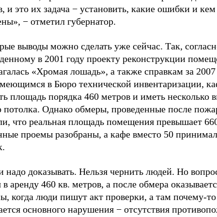
в, и это их задача − установить, какие ошибки и ке
ны», − отметил губернатор.
рые выводы можно сделать уже сейчас. Так, согласн
денному в 2001 году проекту реконструкции помеще
агалась «Хромая лошадь», а также справкам за 2007
имеющимся в Бюро технической инвентаризации, к
ть площадь порядка 460 метров и иметь несколько 
о потолка. Однако обмеры, проведенные после пожа
ли, что реальная площадь помещения превышает 660
нные проемы разобраны, а кафе вместо 50 принимал
к.
и надо доказывать. Нельзя чернить людей. Но вопрос
 в аренду 460 кв. метров, а после обмера оказываетс
ы, когда люди пишут акт проверки, а там почему-то
ается основного нарушения − отсутствия противоп