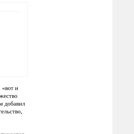
 «вот и
ожество
ым добавил
тельство,