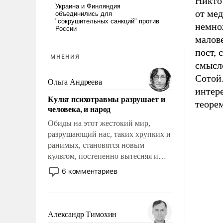
Никто 
от мед
немно
малов
пост, 
МНЕНИЯ
смысл
Сотой.
Ольга Андреева
интере
Культ психотравмы разрушает и
теоре
человека, и народ
Обиды на этот жестокий мир,
разрушающий нас, таких хрупких и
ранимых, становятся новым
культом, постепенно вытесняя и
отменяя традиционное требование к
6 комментариев
человеку – быть мужественным и
твердым под ударами судьбы, брать
на себя ответственность, помогать
слабым, идти вперед и
Александр Тимохин
адаптироваться.