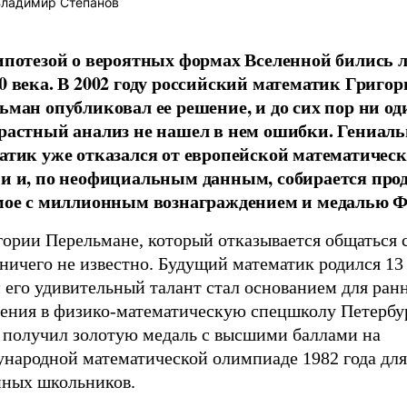
ладимир Степанов
ипотезой о вероятных формах Вселенной бились 
0 века. В 2002 году российский математик Григор
ьман опубликовал ее решение, и до сих пор ни од
растный анализ не нашел в нем ошибки. Гениал
атик уже отказался от европейской математичес
и и, по неофициальным данным, собирается прод
мое с миллионным вознаграждением и медалью Ф
ории Перельмане, который отказывается общаться с
ничего не известно. Будущий математик родился 13
и его удивительный талант стал основанием для ран
ления в физико-математическую спецшколу Петербур
н получил золотую медаль с высшими баллами на
народной математической олимпиаде 1982 года для
нных школьников.