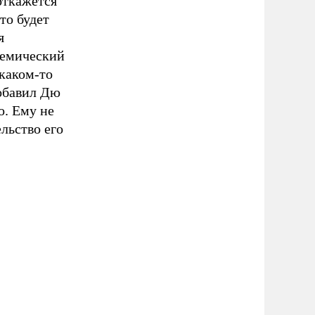
откажется
то будет
я
демический
 каком-то
добавил Дю
о. Ему не
льство его