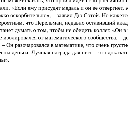
не может сказать, что произойдет, если россиянин 
али. «Если ему присудят медаль и он ее отвергнет, э
жко оскорбительно», – заявил Дю Сотой. Но кажетс
ероятным, что Перельман, недавно оставивший ака
станет думать о том, чтобы не обидеть коллег. «Он в
е изолировался от математического сообщества, – 
 – Он разочаровался в математике, что очень грустн
сны деньги. Лучшая награда для него – это доказате
мы».