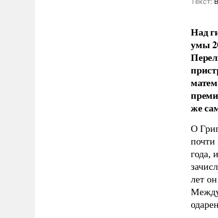
Tекст:
В
Над г
умы 2
Перел
прист
матем
преми
же са
О Григ
почти 
года, 
зачис
лет о
Между
одаре