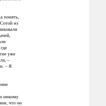
а понять,
 Сотой из
ликовали
ачей,
али
 где
гие уже
ла, –
н. – Я
ение
Но никому
нии, что он