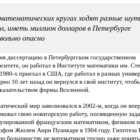
математических кругах ходят разные шут
л, иметь миллион долларов в Петербурге
вольно опасно
ив диссертацию в Петербургском государственном
ситете, он работал в Институте математики им. Сте
1980-х приехал в США, где работал в разных универ
но 10 лет назад он вернулся в свой институт, чтоб
оказательством формы Вселенной.
тический мир заволновался в 2002-м, когда он впе
иковал свою новаторскую работу, посвященную зада
улированной французским математиком, физиком и
офом Жюлем Анри Пуанкаре в 1904 году. Гипотеза 
ую большинству не математиков трудно даже понять