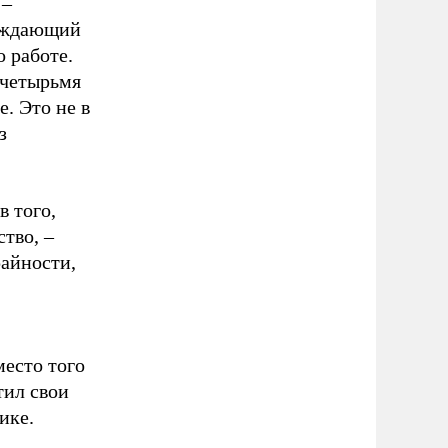
 –
суждающий
 работе.
 четырьмя
. Это не в
з
в того,
тво, –
райности,
место того
тил свои
ике.