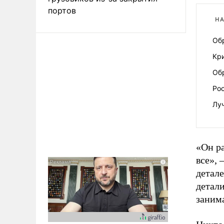
портов
НА
Об
Кри
Об
Ро
Лу
«Он ра
все»,
детале
детали
заним