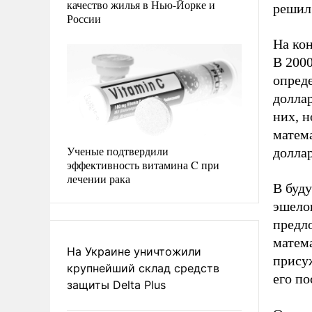
качество жилья в Нью-Йорке и
решил 
России
На ко
В 2000
опред
доллар
них, н
матем
Ученые подтвердили
доллар
эффективность витамина C при
лечении рака
В буд
эшелон
предло
матема
На Украине уничтожили
присуж
крупнейший склад средств
его по
защиты Delta Plus