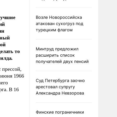
лучшие
Возле Новороссийска
ий
атакован сухогруз под
ин
турецким флагом
ьный
кой
Минтруд предложил
елать то
расширить список
илда.
получателей двух пенсий
 прессой,
 июня 1966
Суд Петербурга заочно
него
арестовал супругу
га. В 16
Александра Невзорова
Финские пограничники