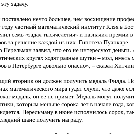
эту задачу.
н поставлено нечто большее, чем восхищение профе
 году частный математический институт Клэя в Бос
елил семь «задач тысячелетия» и назначил премии 
ов за решение каждой из них. Гипотеза Пуанкаре – 
о Перельман заявил, что его не интересуют деньги. 
атических кругах ходят разные шутки – мол, иметь
ов в Петербурге довольно опасно», – сказал Хитчин
ущий вторник он должен получить медаль Филда. Н
ах математического мира гудят слухи, что даже ес
жат медаль, он ее не примет. Медаль могут получи
тики, которым меньше сорока лет в начале года, ко
дается. Перельману в июне исполнилось сорок, так
следний шанс получить награду.