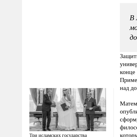
В 
мо
до
Защит
универ
конце 
Пример
над д
Матема
опубл
сформ
филос
котор
Три исламских государства