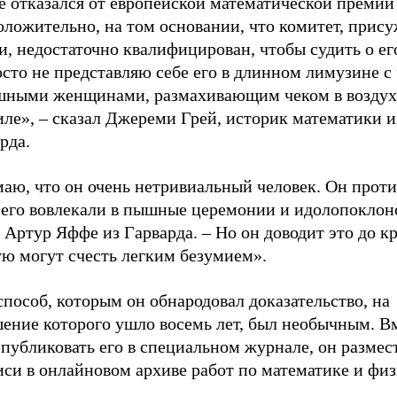
е отказался от европейской математической премии
оложительно, на том основании, что комитет, при
, недостаточно квалифицирован, чтобы судить о его
сто не представляю себе его в длинном лимузине с
шными женщинами, размахивающим чеком в воздухе
иле», – сказал Джереми Грей, историк математики и
рда.
аю, что он очень нетривиальный человек. Он проти
 его вовлекали в пышные церемонии и идолопоклонс
 Артур Яффе из Гарварда. – Но он доводит это до к
ую могут счесть легким безумием».
пособ, которым он обнародовал доказательство, на
шение которого ушло восемь лет, был необычным. В
публиковать его в специальном журнале, он размес
си в онлайновом архиве работ по математике и физ