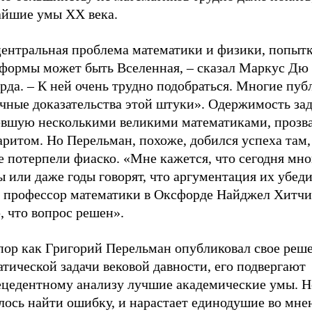
айшие умы XX века.
центральная проблема математики и физики, попытк
 формы может быть Вселенная, – сказал Маркус Дю
да. – К ней очень трудно подобраться. Многие пуб
чные доказательства этой штуки». Одержимость зад
евшую несколькими великими математиками, прозв
ритом. Но Перельман, похоже, добился успеха там,
 потерпели фиаско. «Мне кажется, что сегодня мно
 или даже годы говорят, что аргументация их убеди
л профессор математики в Оксфорде Найджел Хитчи
, что вопрос решен».
 пор как Григорий Перельман опубликовал свое реш
тической задачи вековой давности, его подвергают
ецедентному анализу лучшие академические умы. 
лось найти ошибку, и нарастает единодушие во мне