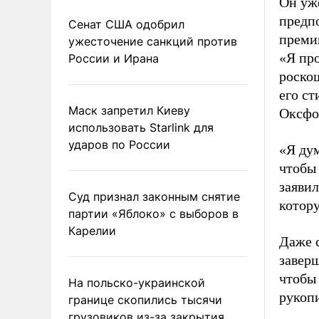
Он уж
предп
Сенат США одобрил
премии
ужесточение санкций против
«Я про
России и Ирана
роско
его ст
Маск запретил Киеву
Оксфо
использовать Starlink для
ударов по России
«Я дум
чтобы
заявил
Суд признал законным снятие
котор
партии «Яблоко» с выборов в
Карелии
Даже с
завер
чтобы 
На польско-украинской
рукопи
границе скопились тысячи
грузовиков из-за закрытия