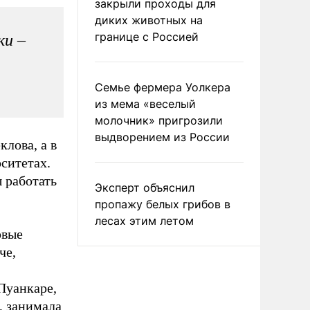
закрыли проходы для
диких животных на
границе с Россией
ки –
Семье фермера Уолкера
из мема «веселый
молочник» пригрозили
выдворением из России
клова, а в
ситетах.
ы работать
Эксперт объяснил
пропажу белых грибов в
лесах этим летом
рвые
че,
Пуанкаре,
, занимала