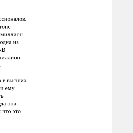
ссионалов.
тоне
в миллион
одна из
«В
 миллион
.
о в высших
ли ему
ть
гда она
 что это