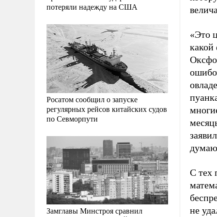
потеряли надежду на США
велич
«Это 
какой
Оксфор
ошибо
овлад
пуанка
Росатом сообщил о запуске
регулярных рейсов китайских судов
многие
по Севморпути
месяцы
заяви
думаю
С тех
матема
беспр
не уда
Замглавы Минстроя сравнил