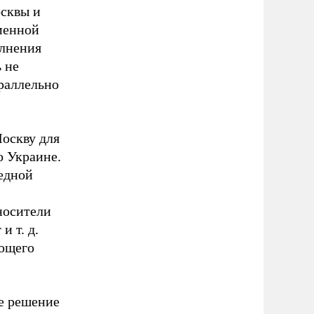
осквы и
менной
олнения
 не
араллельно
Москву для
о Украине.
редной
носители
и т. д.
ующего
ое решение