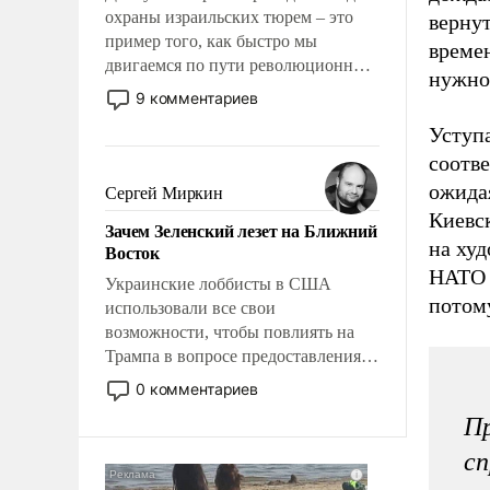
охраны израильских тюрем – это
верну
пример того, как быстро мы
време
двигаемся по пути революционных
нужно
изменений. То, что несколько лет
9 комментариев
назад было образом для
Уступа
псевдонаучной фантастики, стало
соотве
всерьез обсуждаемой идеей.
ожидая
Сергей Миркин
Киевск
Зачем Зеленский лезет на Ближний
на ху
Восток
НАТО 
Украинские лоббисты в США
потом
использовали все свои
возможности, чтобы повлиять на
Трампа в вопросе предоставления
вооружений своим нанимателям.
0 комментариев
Вероятно, кому-то из тех, кто
Пр
консультирует Киев, пришла в
голову мысль: хорошо бы
сп
продемонстрировать, что Украина