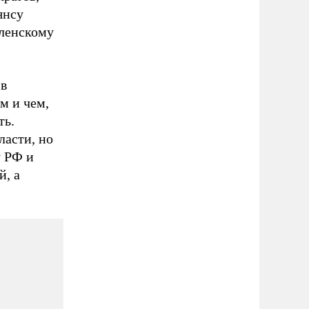
янсу
еленскому
 в
ем и чем,
ть.
ласти, но
у РФ и
й, а