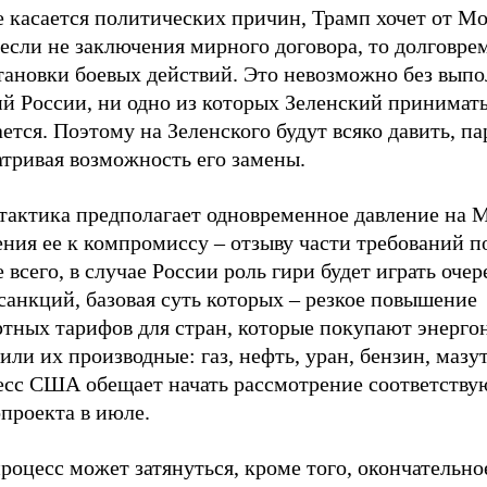
е касается политических причин, Трамп хочет от М
если не заключения мирного договора, то долговре
тановки боевых действий. Это невозможно без вып
й России, ни одно из которых Зеленский принимать
ется. Поэтому на Зеленского будут всяко давить, п
атривая возможность его замены.
 тактика предполагает одновременное давление на 
ния ее к компромиссу – отзыву части требований п
 всего, в случае России роль гири будет играть оче
санкций, базовая суть которых – резкое повышение
ртных тарифов для стран, которые покупают энерго
или их производные: газ, нефть, уран, бензин, мазут 
есс США обещает начать рассмотрение соответств
проекта в июле.
роцесс может затянуться, кроме того, окончательн