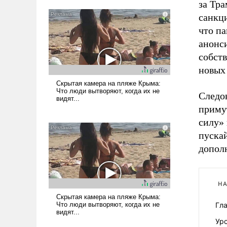
за Тра
санкц
что па
анонси
собст
новых
Следов
приму
силу» 
пускай
дополн
НА
Гл
Ур