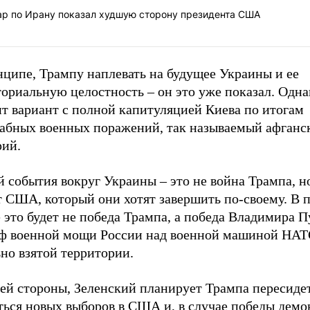
ар по Ирану показал худшую сторону президента США
нципе, Трампу наплевать на будущее Украины и ее
ориальную целостность – он это уже показал. Одна
ит вариант с полной капитуляцией Киева по итогам
абных военных поражений, так называемый афганс
рий.
 события вокруг Украины – это не война Трампа, н
т США, который они хотят завершить по-своему. В 
 это будет не победа Трампа, а победа Владимира П
ф военной мощи России над военной машиной НАТ
но взятой территории.
оей стороны, Зеленский планирует Трампа пересиде
ться новых выборов в США и, в случае победы демо