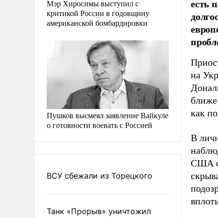
есть п
Мэр Хиросимы выступил с
критикой России в годовщину
долго
американской бомбардировки
европ
пробл
Приос
на Укр
Донал
ближе 
как п
Пушков высмеял заявление Вайкуле
о готовности воевать с Россией
В лич
наблюд
США с
скрыв
ВСУ сбежали из Торецкого
подоз
вплот
Танк «Прорыв» уничтожил