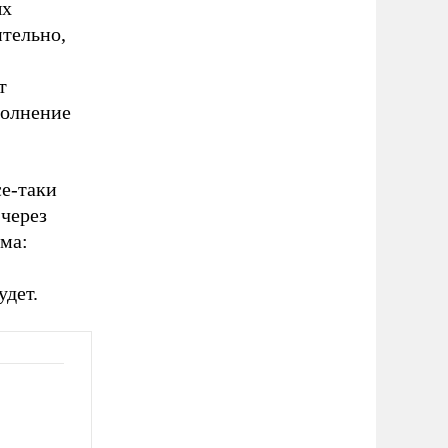
ых
ительно,
т
полнение
се-таки
 через
ома:
удет.