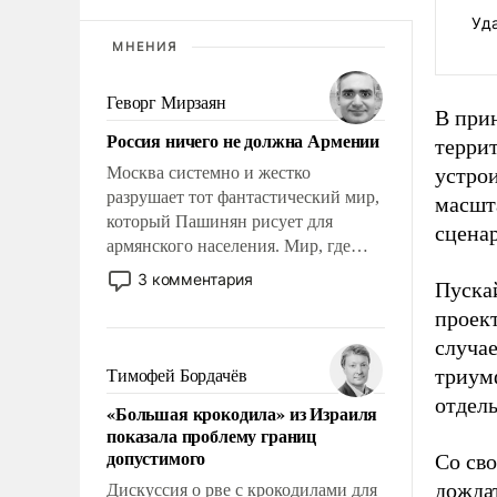
Уд
МНЕНИЯ
Геворг Мирзаян
В при
Россия ничего не должна Армении
террит
Москва системно и жестко
устро
разрушает тот фантастический мир,
масшт
который Пашинян рисует для
сцена
армянского населения. Мир, где
этому населению все должны
3 комментария
Пускай
просто по определению, где его
проек
политические прожекты будут
беспрекословно оплачиваться за
случае
счет российских
триум
Тимофей Бордачёв
налогоплательщиков и где за свои
отдель
«Большая крокодила» из Израиля
поступки не нужно отвечать.
показала проблему границ
допустимого
Со св
дожда
Дискуссия о рве с крокодилами для