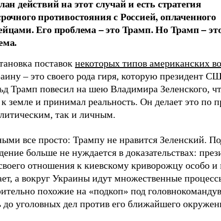
лан действий на этот случай и есть стратегия
срочного противостояния с Россией, оплаченного
ейцами. Его проблема – это Трамп. Но Трамп – эт
ема.
тановка поставок
некоторых типов американских в
аину – это своего рода гиря, которую президент С
ьд Трамп повесил на шею Владимира Зеленского, чт
к земле и принимал реальность. Он делает это по 
олитическим, так и личным.
ными все просто: Трампу не нравится Зеленский. П
ение больше не нуждается в доказательствах: през
воего отношения к киевскому криворожцу особо и 
ает, а вокруг Украины идут множественные процесс
рительно похожие на «подкоп» под головнокомандув
ь до уголовных дел против его ближайшего окружен