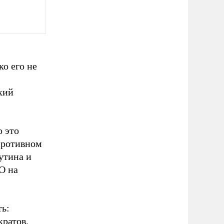
ко его не
кий
о это
противном
утина и
О на
ть:
кратов,