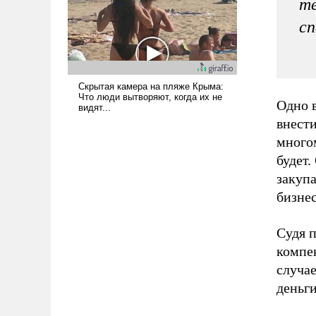
те
вступила в вооруженное
противостояние с Ираном.
сп
Одно в
внести
много
будет.
закуп
бизнес
Судя п
компе
случа
деньги