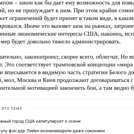
мпом – закон как бы дает ему возможность для нов
ий, но не принуждает к ним. При этом крайне сомн
кет ограничений будет принят в таком виде, в каком
ровался. Иначе это вызовет шок на рынках, затроне
венные экономические интересы США, наконец, ис
 мер будет довольно тяжело администрировать.
ательно, законопроект, скорее всего, облегчат. Но в
т. Это соответствует трамповской концепции «мира
и вписывается в видимую часть стратегии Белого д
, мол, Москва и Киев продолжают договариваться с
ительной мотивацией закончить бои, а там видно б
 ЭТУ ТЕМУ
авный город США капитулирует к осени
сулу фон дер Ляйен возненавидели даже союзники