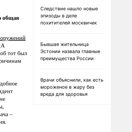
Следствие нашло новые
эпизоды в деле
о общая
похитителей москвичек
ооружений
Бывшая жительница
ША
Эстонии назвала главные
об тот был
преимущества России
причинам
Врачи объяснили, как есть
одобное
мороженое в жару без
идент
вреда для здоровья
не
ы,
ача –
ия.