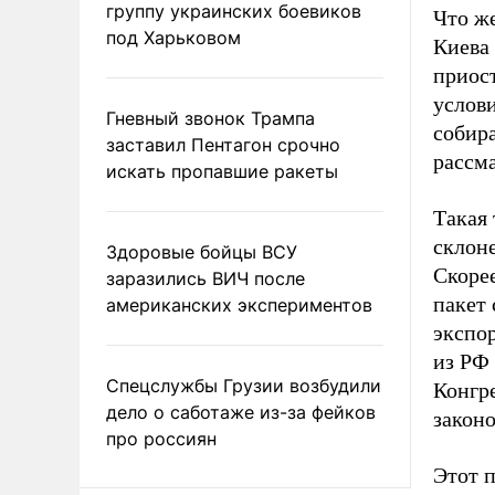
группу украинских боевиков
Что ж
под Харьковом
Киева 
приос
услови
Гневный звонок Трампа
собира
заставил Пентагон срочно
рассм
искать пропавшие ракеты
Такая
склоне
Здоровые бойцы ВСУ
Скорее
заразились ВИЧ после
пакет 
американских экспериментов
экспо
из РФ 
Спецслужбы Грузии возбудили
Конгр
дело о саботаже из-за фейков
законо
про россиян
Этот п