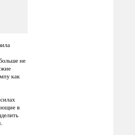
.
вила
больше не
ужие
ампу как
 силах
ающие в
ыделить
.