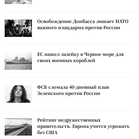
Освобождение Донбасса лишает НАТО
важного плацдарма против России
ЕС нашел лазейку в Черное море для
своих военных кораблей
ФСБ сломала 40-дневный план
Зеленского против России
Рейтинг недружественных
правительств. Европа учится угрожать
без США