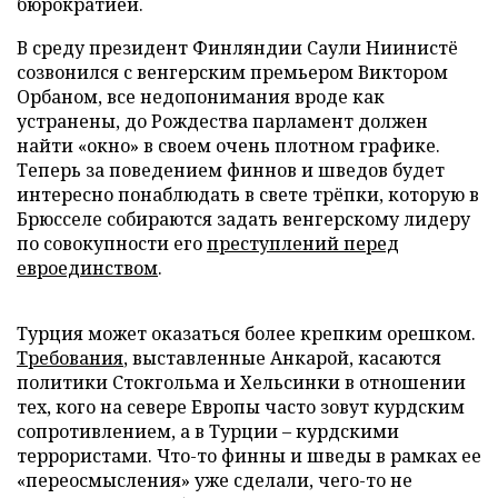
бюрократией.
В среду президент Финляндии Саули Ниинистё
созвонился с венгерским премьером Виктором
Орбаном, все недопонимания вроде как
устранены, до Рождества парламент должен
найти «окно» в своем очень плотном графике.
Теперь за поведением финнов и шведов будет
интересно понаблюдать в свете трёпки, которую в
Брюсселе собираются задать венгерскому лидеру
по совокупности его
преступлений перед
евроединством
.
Турция может оказаться более крепким орешком.
Требования
, выставленные Анкарой, касаются
политики Стокгольма и Хельсинки в отношении
тех, кого на севере Европы часто зовут курдским
сопротивлением, а в Турции – курдскими
террористами. Что-то финны и шведы в рамках ее
«переосмысления» уже сделали, чего-то не