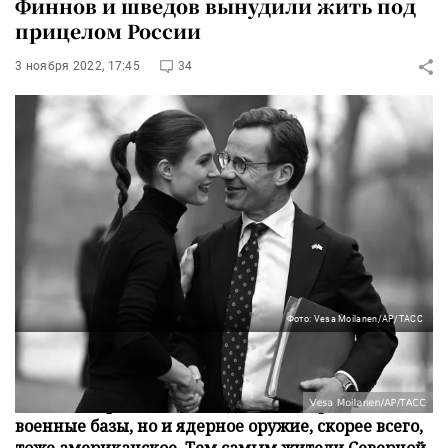
Финнов и шведов вынудили жить под
прицелом России
3 ноября 2022, 17:45
34
Фото: Vesa Moilanen/AP/ТАСС
После вступления Финляндии и Швеции в НАТО
на территории этих стран могут появиться не
только американские солдаты и американские
военные базы, но и ядерное оружие, скорее всего,
тоже американское. Тем самым жители Северной