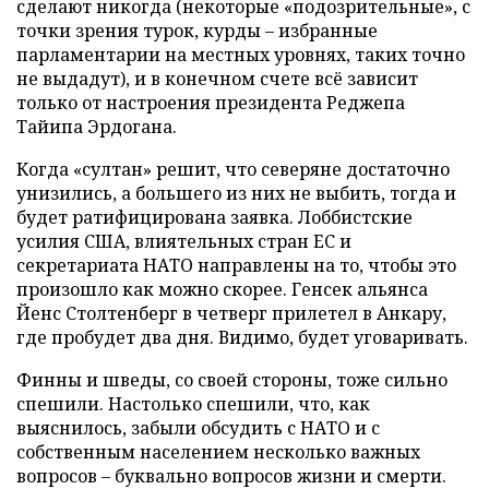
сделают никогда (некоторые «подозрительные», с
точки зрения турок, курды – избранные
парламентарии на местных уровнях, таких точно
не выдадут), и в конечном счете всё зависит
только от настроения президента Реджепа
Тайипа Эрдогана.
Когда «султан» решит, что северяне достаточно
унизились, а большего из них не выбить, тогда и
будет ратифицирована заявка. Лоббистские
усилия США, влиятельных стран ЕС и
секретариата НАТО направлены на то, чтобы это
произошло как можно скорее. Генсек альянса
Йенс Столтенберг в четверг прилетел в Анкару,
где пробудет два дня. Видимо, будет уговаривать.
Финны и шведы, со своей стороны, тоже сильно
спешили. Настолько спешили, что, как
выяснилось, забыли обсудить с НАТО и с
собственным населением несколько важных
вопросов – буквально вопросов жизни и смерти.