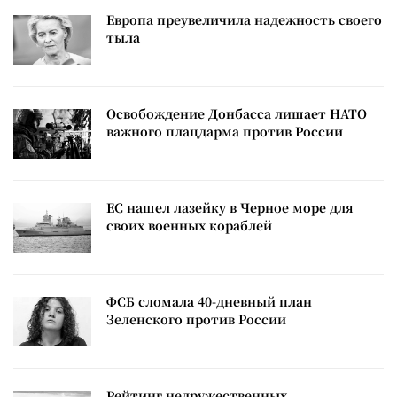
Европа преувеличила надежность своего
тыла
Освобождение Донбасса лишает НАТО
важного плацдарма против России
ЕС нашел лазейку в Черное море для
своих военных кораблей
ФСБ сломала 40-дневный план
Зеленского против России
Рейтинг недружественных