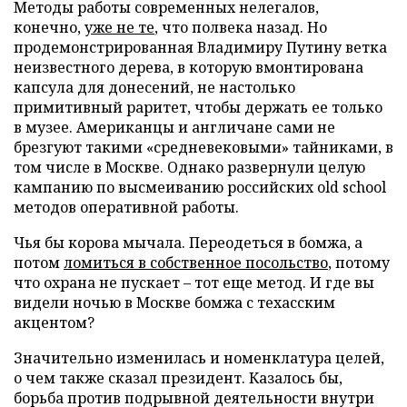
Методы работы современных нелегалов,
конечно,
уже не те
, что полвека назад. Но
продемонстрированная Владимиру Путину ветка
неизвестного дерева, в которую вмонтирована
капсула для донесений, не настолько
примитивный раритет, чтобы держать ее только
в музее. Американцы и англичане сами не
брезгуют такими «средневековыми» тайниками, в
том числе в Москве. Однако развернули целую
кампанию по высмеиванию российских old school
методов оперативной работы.
Чья бы корова мычала. Переодеться в бомжа, а
потом
ломиться в собственное посольство
, потому
что охрана не пускает – тот еще метод. И где вы
видели ночью в Москве бомжа с техасским
акцентом?
Значительно изменилась и номенклатура целей,
о чем также сказал президент. Казалось бы,
борьба против подрывной деятельности внутри