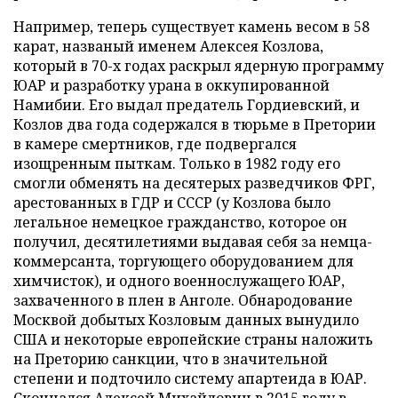
Например, теперь существует камень весом в 58
карат, названый именем Алексея Козлова,
который в 70-х годах раскрыл ядерную программу
ЮАР и разработку урана в оккупированной
Намибии. Его выдал предатель Гордиевский, и
Козлов два года содержался в тюрьме в Претории
в камере смертников, где подвергался
изощренным пыткам. Только в 1982 году его
смогли обменять на десятерых разведчиков ФРГ,
арестованных в ГДР и СССР (у Козлова было
легальное немецкое гражданство, которое он
получил, десятилетиями выдавая себя за немца-
коммерсанта, торгующего оборудованием для
химчисток), и одного военнослужащего ЮАР,
захваченного в плен в Анголе. Обнародование
Москвой добытых Козловым данных вынудило
США и некоторые европейские страны наложить
на Преторию санкции, что в значительной
степени и подточило систему апартеида в ЮАР.