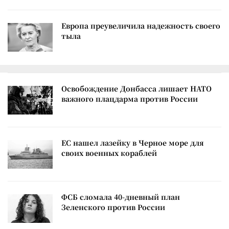
Европа преувеличила надежность своего
тыла
Освобождение Донбасса лишает НАТО
важного плацдарма против России
ЕС нашел лазейку в Черное море для
своих военных кораблей
ФСБ сломала 40-дневный план
Зеленского против России