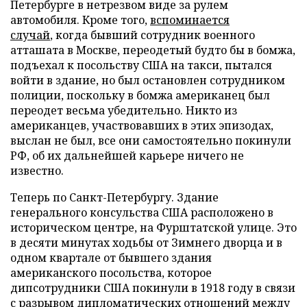
Петербурге в нетрезвом виде за рулем
автомобиля. Кроме того,
вспоминается
случай
, когда бывший сотрудник военного
атташата в Москве, переодетый будто бы в бомжа,
подъехал к посольству США на такси, пытался
войти в здание, но был остановлен сотрудником
полиции, поскольку в бомжа американец был
переодет весьма убедительно. Никто из
американцев, участвовавших в этих эпизодах,
выслан не был, все они самостоятельно покинули
РФ, об их дальнейшей карьере ничего не
известно.
Теперь по Санкт-Петербургу. Здание
генерального консульства США расположено в
историческом центре, на Фурштатской улице. Это
в десяти минутах ходьбы от Зимнего дворца и в
одном квартале от бывшего здания
американского посольства, которое
дипсотрудники США покинули в 1918 году в связи
с разрывом дипломатических отношений между