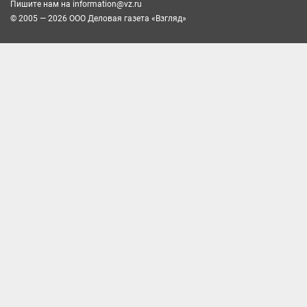
Пишите нам на
information@vz.ru
© 2005 — 2026 ООО Деловая газета «Взгляд»