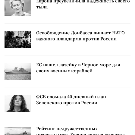
Европа преувеличила надежность своего
тыла
Освобождение Донбасса лишает НАТО
важного плацдарма против России
ЕС нашел лазейку в Черное море для
своих военных кораблей
ФСБ сломала 40-дневный план
Зеленского против России
Рейтинг недружественных
правительств. Европа учится угрожать