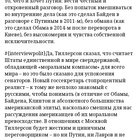
то, чего и хочет Путин: вести честный и
откровенный разговор. Без попыток вмешиваться
во внутренние дела (как это сделал Байден в
разговоре с Путиным в 2011-м), без обмана (как
это сделал Обама в 2014-м после переворота в
Киеве), без высокомерия и чувства собственной
исключительности.
#{interviewpolit}Да, Тиллерсон сказал, что считает
Штаты единственной в мире сверхдержавой,
обладающей «моральным компасом» для всего
мира – но это было сказано для успокоения
сенаторов. Новый госсекретарь стопроцентный
реалист – к тому же неплохо знакомый с
русскими, чтобы понимать (в отличие от Обамы,
Байдена, Клинтон и абсолютного большинства
американской элиты), насколько смешны для нас
рассуждения американцев об их моральном
превосходстве. В отношениях с Москвой
Тиллерсон будет жестким и циничным
переговорщиком – но ни Путин, ни Лавров и не