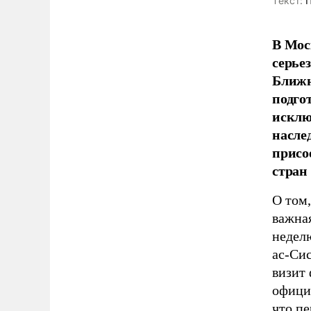
Tекст:
П
В Мос
серье
Ближн
подго
исклю
насле
присо
стран
О том,
важная
неделю
ас-Сис
визит
официа
что пе