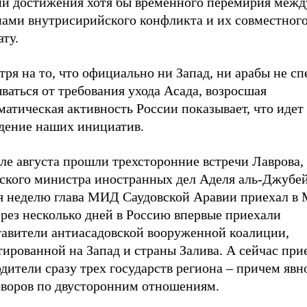
ии достижения хотя бы временного перемирия межд
нами внутрисирийского конфликта и их совместного
ту.
ря на то, что официально ни Запад, ни арабы не с
ваться от требования ухода Асада, возросшая
атическая активность России показывает, что идет
дение наших инициатив.
ле августа прошли трехсторонние встречи Лаврова,
вского министра иностранных дел Аделя аль-Джубей
я неделю глава МИД Саудовской Аравии приехал в М
рез несколько дней в Россию впервые приехали
тавители антиасадовской вооруженной коалиции,
тированной на Запад и страны Залива. А сейчас пр
дители сразу трех государств региона – причем явн
оворов по двусторонним отношениям.