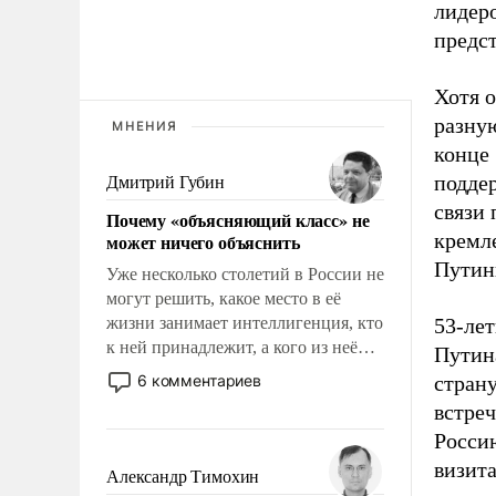
лидеро
предст
Хотя 
разну
МНЕНИЯ
конце 
подде
Дмитрий Губин
связи 
Почему «объясняющий класс» не
кремл
может ничего объяснить
Путин
Уже несколько столетий в России не
могут решить, какое место в её
жизни занимает интеллигенция, кто
53-ле
к ней принадлежит, а кого из неё
Путина
исключили с правом
6 комментариев
страну
восстановления и без оного. И чем
встреч
она отличается от просто
Россию
образованных людей. Иногда
визита
казалось, что эти вопросы решены
Александр Тимохин
раз и навсегда, но – нет, не решены.