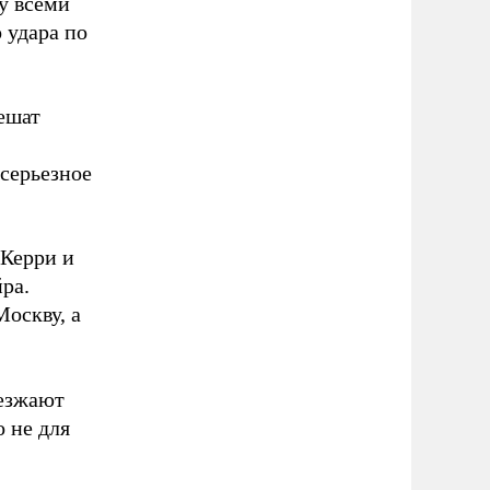
у всеми
 удара по
пешат
 серьезное
 Керри и
ра.
оскву, а
иезжают
о не для