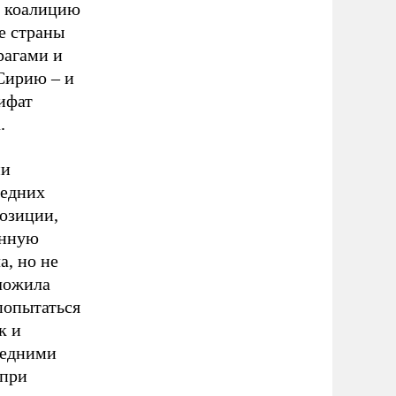
в коалицию
е страны
рагами и
 Сирию – и
лифат
.
ии
седних
позиции,
енную
а, но не
дложила
попытаться
к и
седними
 при