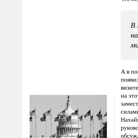
В
на
м
А в по
появил
визит
на это
замес
силам
Нахай
руково
обсуж