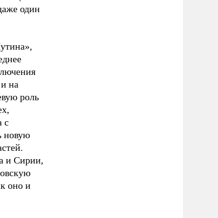
 даже один
утина»,
еднее
ключения
 и на
евую роль
ех,
 с
ь новую
стей.
а и Сирии,
товскую
к оно и