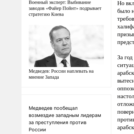
Военный эксперт: Выбивание
Но вк
заводов «Файер Пойнт» подрывает
было н
стратегию Киева
требов
халифа
призыв
предст
За го
ситуа
Медведев: России наплевать на
арабс
мнение Запада
вытес
оппози
настол
отложи
Медведев пообещал
поверн
возмездие западным лидерам
проти
за преступления против
арабск
России