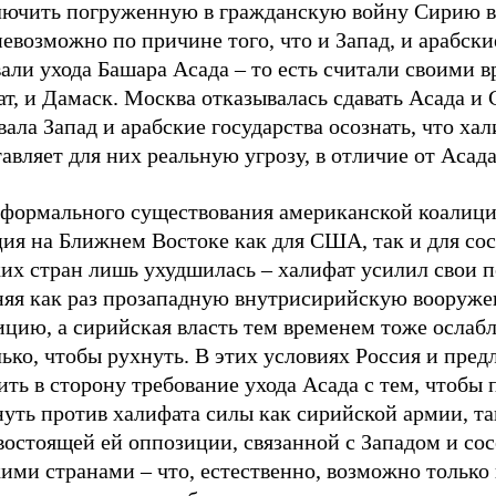
лючить погруженную в гражданскую войну Сирию 
евозможно по причине того, что и Запад, и арабски
али ухода Башара Асада – то есть считали своими в
т, и Дамаск. Москва отказывалась сдавать Асада и
ала Запад и арабские государства осознать, что ха
авляет для них реальную угрозу, в отличие от Асада
д формального существования американской коалиц
ция на Ближнем Востоке как для США, так и для со
ких стран лишь ухудшилась – халифат усилил свои 
няя как раз прозападную внутрисирийскую вооруж
цию, а сирийская власть тем временем тоже ослабл
ько, чтобы рухнуть. В этих условиях Россия и пре
ть в сторону требование ухода Асада с тем, чтобы 
уть против халифата силы как сирийской армии, та
востоящей ей оппозиции, связанной с Западом и со
ими странами – что, естественно, возможно только