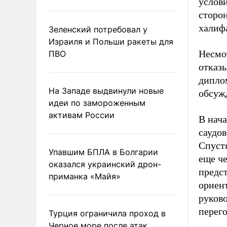
услов
сторо
халифа
Зеленский потребовал у
Израиля и Польши ракеты для
Несмот
ПВО
отказы
диплом
На Западе выдвинули новые
обсуж
идеи по замороженным
активам России
В нача
саудо
Спуст
Упавшим БПЛА в Болгарии
еще че
оказался украинский дрон-
предс
приманка «Майя»
ориен
руково
перег
Турция ограничила проход в
Черное море после атак