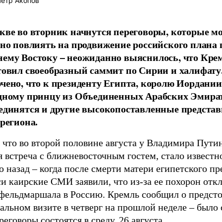
етр Акопов
кве во вторник начнутся переговоры, которые м
зно повлиять на продвижение российского плана 
ему Востоку – неожиданно выяснилось, что Кре
товил своеобразный саммит по Сирии и халифату
чено, что к президенту Египта, королю Иордании
дному принцу из Объединенных Арабских Эмира
единятся и другие высокопоставленные предста
 региона.
 что во второй половине августа у Владимира Путин
 встреча с ближневосточным гостем, стало известн
 назад – когда после смерти матери египетского пр
и каирские СМИ заявили, что из-за ее похорон отк
 фельдмаршала в Россию. Кремль сообщил о предст
льном визите в четверг на прошлой неделе – было 
реговоры состоятся в среду, 26 августа.