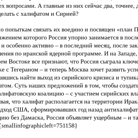
ех вопросами. А главные из них сейчас два, точнее,
делать с халифатом и Сирией?
о попыткам связать их воедино и посвящен «план П
ижением которого Россия упорно занимается в посл
 и особенно активно – в последний месяц, после за
ения по иранской ядерной программе. И на Западе,
ем Востоке все признают, что Россия сыграла ключ
ке с Тегераном – и теперь Москва хочет развить усп
вшись найти выход из сирийского кризиса и тупика
атом. Суть наших предложений в том, чтобы создат
алифатовскую коалицию – с участием сирийских вла
ая, что халифат располагается на территории Ирак
одход США, сформировавших год назад антихалифа
ию без Дамаска, Россия объявляет ущербным – и та
{smallinfographicleft=751158}