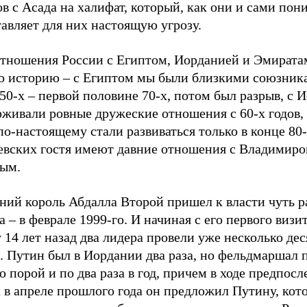
в с Асада на халифат, который, как они и сами пон
авляет для них настоящую угрозу.
отношения России с Египтом, Иорданией и Эмират
ю историю – с Египтом мы были близкими союзник
50-х – первой половине 70-х, потом был разрыв, с 
рживали ровные дружеские отношения с 60-х годов,
по-настоящему стали развиваться только в конце 80-
евских гостя имеют давние отношения с Владимир
ым.
тний король Абдалла Второй пришел к власти чуть 
 – в феврале 1999-го. И начиная с его первого визи
 14 лет назад два лидера провели уже несколько дес
. Путин был в Иордании два раза, но фельдмаршал 
 порой и по два раза в год, причем в ходе предпосл
 в апреле прошлого года он предложил Путину, кот