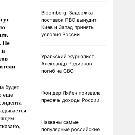
Bloomberg: Задержка
огут
поставок ПВО вынудит
по
Киев и Запад принять
мль
условия России
. Не
 и
Уральский журналист
тов
Александр Родионов
вители
погиб на СВО
а будет
Фон дер Ляйен призвала
о еще
пресечь доходы России
езидента
ладывается
оящем
Названы самые
сказано,
популярные российские