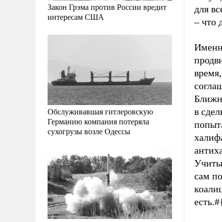
Закон Грэма против России вредит
для вс
интересам США
– что 
Именн
продв
время,
соглаш
Ближн
Обслуживавшая гитлеровскую
в сдел
Германию компания потеряла
попыта
сухогрузы возле Одессы
халиф
антих
Учитыв
сам п
коалиц
есть.#