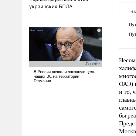
украинских БПЛА
НА
Пут
Пут
Несомн
халифа
многос
ОАЭ) 
и то,
главн
самого
бы ре
Предст
Москв