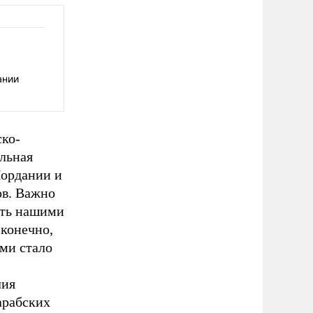
ании
ско-
альная
Иордании и
ов. Важно
ать нашими
 конечно,
ими стало
лия
арабских