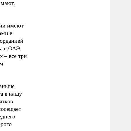
имают,
ами имеют
ами в
Иорданией
 а с ОАЭ
х – все три
ом
раньше
та в нашу
ятков
посещает
еднего
орого