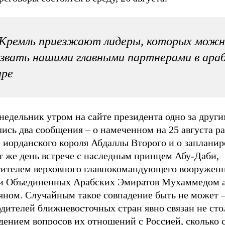
 Кремль приезжают лидеры, которых можн
звать нашими главными партнерами в ара
ире
недельник утром на сайте президента одно за друг
ись два сообщения – о намеченном на 25 августа р
е иорданского короля Абдаллы Второго и о заплани
т же день встрече с наследным принцем Абу-Даби,
тителем верховного главнокомандующего вооруже
и Объединенных Арабских Эмиратов Мухаммедом а
яном. Случайным такое совпадение быть не может –
дителей ближневосточных стран явно связан не сто
дением вопросов их отношений с Россией, сколько