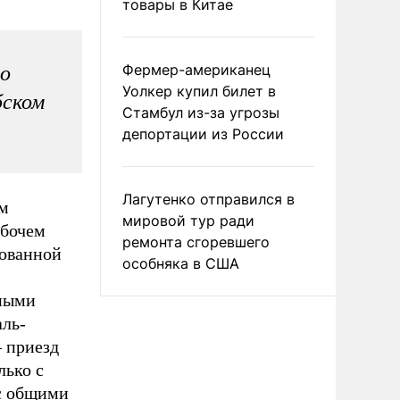
товары в Китае
Фермер-американец
о
Уолкер купил билет в
бском
Стамбул из-за угрозы
депортации из России
Лагутенко отправился в
им
мировой тур ради
абочем
ремонта сгоревшего
рованной
особняка в США
нными
ль-
 приезд
лько с
 с общими