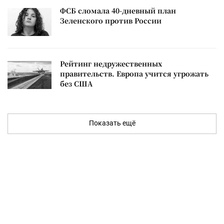
ФСБ сломала 40-дневный план
Зеленского против России
Рейтинг недружественных
правительств. Европа учится угрожать
без США
Показать ещё