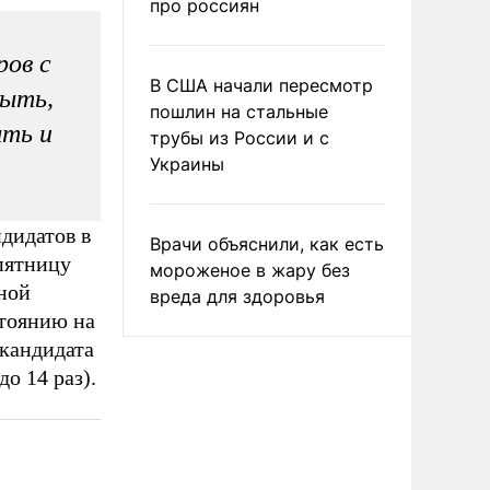
про россиян
ов с
В США начали пересмотр
быть,
пошлин на стальные
ыть и
трубы из России и с
Украины
дидатов в
Врачи объяснили, как есть
пятницу
мороженое в жару без
ной
вреда для здоровья
тоянию на
 кандидата
о 14 раз).