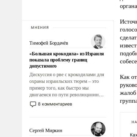
органа
Источ
МНЕНИЯ
голос
сделат
Тимофей Бордачёв
извест
«Большая крокодила» из Израиля
подобн
показала проблему границ
собесе
допустимого
Дискуссия о рве с крокодилами для
Как от
охраны израильских тюрем – это
руково
пример того, как быстро мы
жалоб 
двигаемся по пути революционных
группа
изменений. То, что несколько лет
8 комментариев
назад было образом для
псевдонаучной фантастики, стало
всерьез обсуждаемой идеей.
НА
Сергей Миркин
Ка