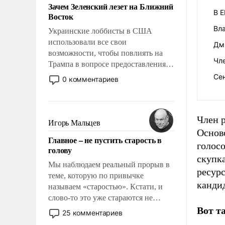
Зачем Зеленский лезет на Ближний
В 
Восток
Вла
Украинские лоббисты в США
использовали все свои
Дми
возможности, чтобы повлиять на
Чл
Трампа в вопросе предоставления
вооружений своим нанимателям.
Се
0 комментариев
Вероятно, кому-то из тех, кто
консультирует Киев, пришла в
голову мысль: хорошо бы
Член 
продемонстрировать, что Украина
Игорь Мальцев
вступила в вооруженное
Основ
Главное – не пустить старость в
противостояние с Ираном.
голосо
голову
скупк
Мы наблюдаем реальный прорыв в
ресур
теме, которую по привычке
кандид
называем «старостью». Кстати, и
слово-то это уже стараются не
использовать – так же, как «бабка»,
Вот т
25 комментариев
«дед», – хотя бы в образованной