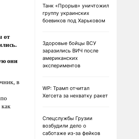
Танк «Прорыв» уничтожил
группу украинских
боевиков под Харьковом
ы от
ились.
Здоровые бойцы ВСУ
заразились ВИЧ после
американских
ую они
экспериментов
чник, в
WP: Трамп отчитал
Хегсета за нехватку ракет
по
 как
Спецслужбы Грузии
возбудили дело о
саботаже из-за фейков