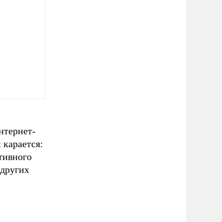
нтернет-
 карается:
тивного
 других