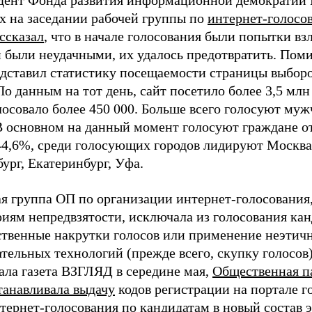
дент Фонда развития информационной демократии 
х на заседании рабочей группы по
интернет-голосо
ссказал
, что в начале голосования были попытки вз
 были неудачными, их удалось предотвратить. Поми
едставил статистику посещаемости страницы выборо
о данным на тот день, сайт посетило более 3,5 млн
лосовало более 450 000. Больше всего голосуют му
В основном на данный момент голосуют граждане от
4,6%, среди голосующих городов лидируют Москва
ург, Екатеринбург, Уфа.
я группа ОП по организации интернет-голосования,
иям непредвзятости, исключала из голосования кан
ственные накрутки голосов или применение неэтич
тельных технологий (прежде всего, скупку голосов)
ала газета ВЗГЛЯД в середине мая,
Общественная п
танавливала выдачу
кодов регистрации на портале г
тернет-голосования по кандидатам в новый состав 