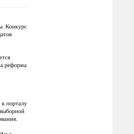
ы. Конкурс
датов
ется
на реформа
 к порталу
двыборной
ования.