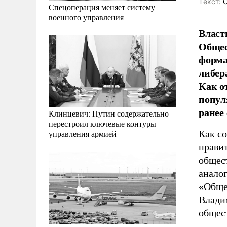
Tекст:
О
Спецоперация меняет систему
военного управления
Власт
Общес
форма
либер
Как о
попул
ранее
Клинцевич: Путин содержательно
перестроил ключевые контуры
Как с
управления армией
прави
общес
анало
«Обще
Влади
общес