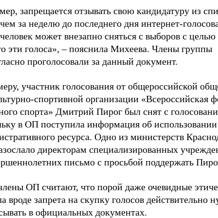
мер, запрещается отзывать свою кандидатуру из сп
чем за неделю до последнего дня интернет-голосов
человек может внезапно сняться с выборов с целью
о эти голоса»,
–
пояснила Михеева. Члены группы
гласно проголосовали за данный документ.
меру, участник голосования от общероссийской об
льтурно-спортивной организации «Всероссийская ф
ного спорта» Дмитрий Пирог был снят с голосовани
льку в ОП поступила информация об использовании
истративного ресурса. Одно из министерств Красно
разослало директорам специализированных учрежде
ершеннолетних письмо с просьбой поддержать Пиро
члены ОП считают, что порой даже очевидные этич
а вроде запрета на скупку голосов действительно 
сывать в официальных документах.