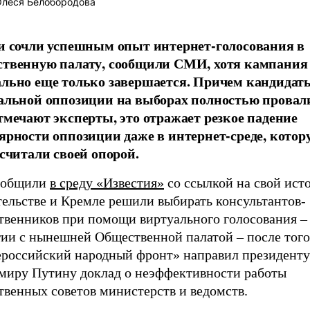
леся Белобородова
и сочли успешным опыт интернет-голосования в
твенную палату, сообщили СМИ, хотя кампания
льно еще только завершается. Причем кандидат
альной оппозиции на выборах полностью провал
тмечают эксперты, это отражает резкое падение
ярности оппозиции даже в интернет-среде, котор
 считали своей опорой.
ообщили
в среду «Известия»
со ссылкой на свой исто
тельстве и Кремле решили выбирать консультантов-
твенников при помощи виртуального голосования
–
гии с нынешней Общественной палатой
–
после того
российский народный фронт» направил президенту
миру Путину доклад о неэффективности работы
твенных советов министерств и ведомств.