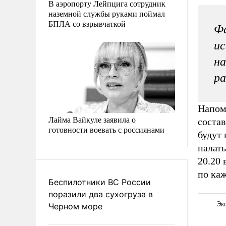
В аэропорту Лейпцига сотрудник
наземной службы руками поймал
БПЛА со взрывчаткой
Фа
ис
на
р
Напомн
Лайма Вайкуле заявила о
состав
готовности воевать с россиянами
будут 
палат
20.20 
по каж
Беспилотники ВС России
поразили два сухогруза в
Черном море