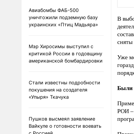
Авиабомбы ФАБ-500
уничтожили подземную базу
В выб
украинских «Птиц Мадьяра»
деятел
состав
сняты 
Мэр Хиросимы выступил с
критикой России в годовщину
Уже м
американской бомбардировки
горазд
поряд
Стали известны подробности
Были 
покушения на создателя
«Упыря» Ткачука
Приме
РОИ
–
прогр
Пушков высмеял заявление
Вайкуле о готовности воевать
с Россией