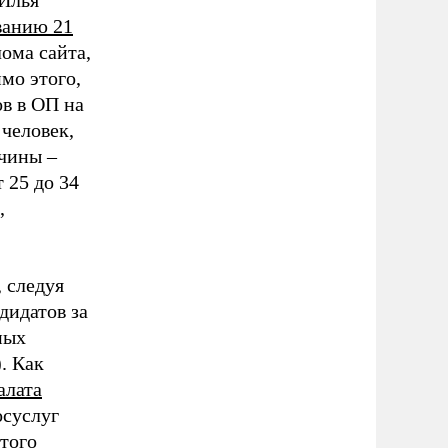
Илья
ванию 21
лома сайта,
мо этого,
в в ОП на
 человек,
жчины
–
 25 до 34
,
 следуя
дидатов за
ных
. Как
алата
осуслуг
этого