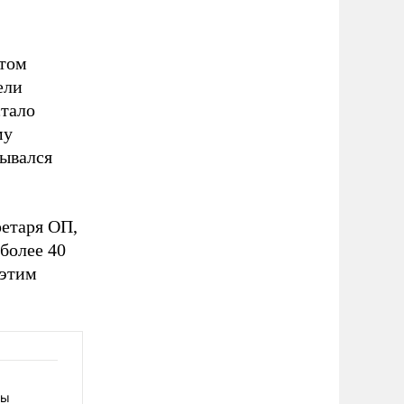
ктом
ели
стало
му
ывался
ретаря ОП,
более 40
 этим
ты