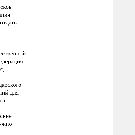
исков
ания.
 отдать
щественной
едерация
я,
дарского
ний для
га.
еские
нужно