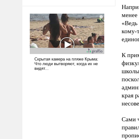
среде, потому что оно уже несет
Напри
негативные коннотации.
менее 
«Ведь 
кому-т
едино
К при
физку
школь
поско
админ
края 
несов
Сами 
правил
пропи