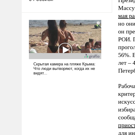
Прези
Массу
мая ра
но они
он пр
РОИ. П
прого
56%. 
лет
–
4
Петерб
Рабоча
критер
искус
избира
сообщ
приос
для ин