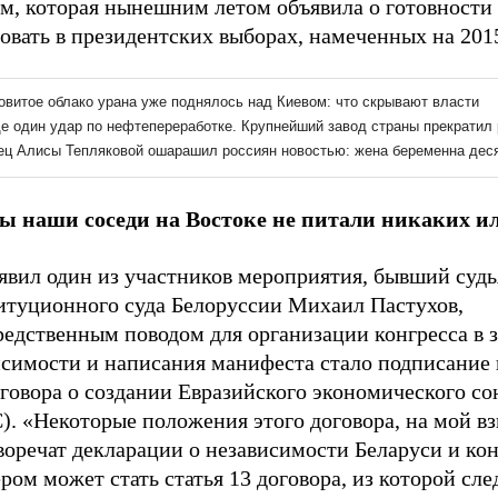
м, которая нынешним летом объявила о готовности
овать в президентских выборах, намеченных на 2015
ы наши соседи на Востоке не питали никаких и
явил один из участников мероприятия, бывший судь
итуционного суда Белоруссии Михаил Пастухов,
редственным поводом для организации конгресса в 
исимости и написания манифеста стало подписание 
говора о создании Евразийского экономического со
. «Некоторые положения этого договора, на мой вз
воречат декларации о независимости Беларуси и ко
ом может стать статья 13 договора, из которой след