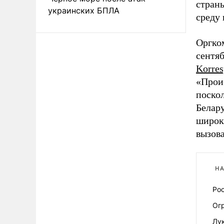
страны
украинских БПЛА
среду
Оргком
сентя
Korres
«Прои
поскол
Белару
широки
вызова
НА
Рос
Ог
Лу