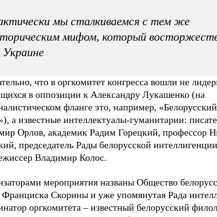
ктически мы сталкиваемся с тем же
сторическим мифом, который восторжеств
 Украине
тельно, что в оргкомитет конгресса вошли не лидер
ящихся в оппозиции к Александру Лукашенко (на
налистическом фланге это, например, «Белорусски
»), а известные интеллектуалы-гуманитарии: писат
мир Орлов, академик Радим Горецкий, профессор Н
кий, председатель Рады белорусской интеллигенции
ежиссер Владимир Колос.
изаторами мероприятия названы Общество белорусс
 Франциска Скорины и уже упомянутая Рада интел
инатор оргкомитета – известный белорусский филол