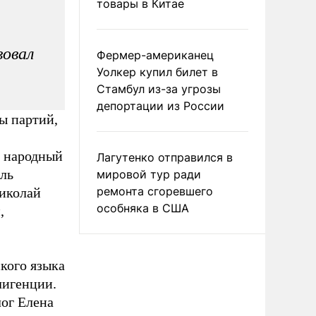
товары в Китае
овал
Фермер-американец
Уолкер купил билет в
Стамбул из-за угрозы
депортации из России
ы партий,
й народный
Лагутенко отправился в
ель
мировой тур ради
ремонта сгоревшего
иколай
особняка в США
,
кого языка
лигенции.
ог Елена