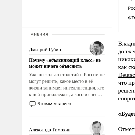
Рос
ФТ
МНЕНИЯ
Влади
Дмитрий Губин
должен
никаки
Почему «объясняющий класс» не
может ничего объяснить
как ск
Deutsc
Уже несколько столетий в России не
могут решить, какое место в её
что пр
жизни занимает интеллигенция, кто
решены
к ней принадлежит, а кого из неё
сопро
исключили с правом
6 комментариев
восстановления и без оного. И чем
«Буде
она отличается от просто
образованных людей. Иногда
казалось, что эти вопросы решены
Отмети
Александр Тимохин
раз и навсегда, но – нет, не решены.