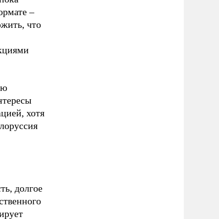
ормате –
жить, что
нкциями
ью
нтересы
цией, хотя
елоруссия
ть, долгое
нственного
рирует