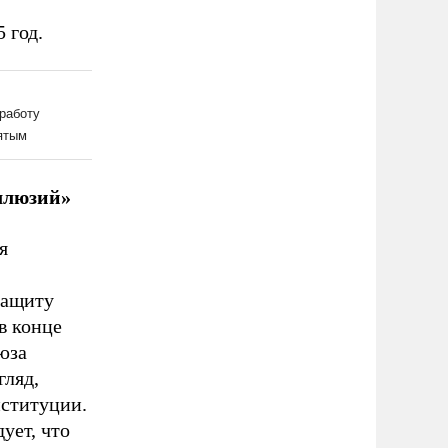
 год.
ллюзий»
я
защиту
в конце
юза
гляд,
нституции.
ует, что