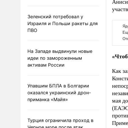
Аниси
участв
Зеленский потребовал у
Израиля и Польши ракеты для
ПВО
На Западе выдвинули новые
«Чтоб
идеи по замороженным
активам России
Как за
Конст
непос
Упавшим БПЛА в Болгарии
оказался украинский дрон-
незав
приманка «Майя»
мая до
(ЕАЭС)
проти
Турция ограничила проход в
Пример
Черное море после атак