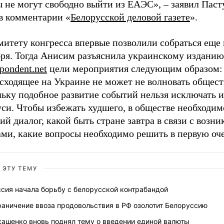
 не могут свободно выйти из ЕАЭС», – заявил Паст
 в комментарии «
Белорусской деловой газете
».
итету конгресса впервые позволили собраться еще 
бря. Тогда Анисим разъяснила украинскому изданию
pondent.net
цели мероприятия следующим образом:
сходящее на Украине не может не волновать общест
ьку подобное развитие событий нельзя исключать и
си. Чтобы избежать худшего, в обществе необходим
й диалог, какой быть стране завтра в связи с возн
ми, какие вопросы необходимо решить в первую оче
 ЭТУ ТЕМУ
сия начала борьбу с белорусской контрабандой
раничение ввоза продовольствия в РФ озолотит Белоруссию
кашенко вновь поднял тему о введении единой валюты