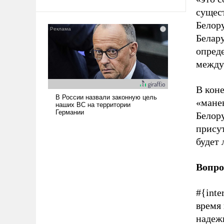
твердым под ударами судьбы, брать
сущес
на себя ответственность, помогать
Белору
слабым, идти вперед и
Белару
адаптироваться.
опред
между 
В кон
«мане
Белор
прису
будет 
Вопро
#{inte
время 
надеж