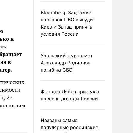
Bloomberg: Задержка
поставок ПВО вынудит
Киев и Запад принять
ую
условия России
ько к
ить
обращает
Уральский журналист
ая в
Александр Родионов
тер.
погиб на СВО
стических
исимости
Фон дер Ляйен призвала
ц, 25
пресечь доходы России
рналистам
Названы самые
популярные российские