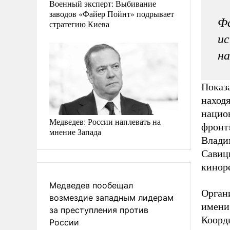
Военный эксперт: Выбивание
заводов «Файер Пойнт» подрывает
Фа
стратегию Киева
и
на
Показа
наход
нацио
Медведев: России наплевать на
фронт
мнение Запада
Влади
Савиц
кинор
Медведев пообещал
Орган
возмездие западным лидерам
имени
за преступления против
Коорд
России