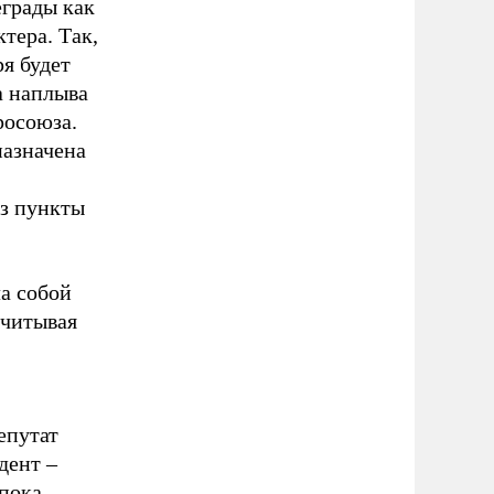
еграды как
тера. Так,
ря будет
а наплыва
росоюза.
назначена
ез пункты
а собой
учитывая
епутат
дент –
 пока