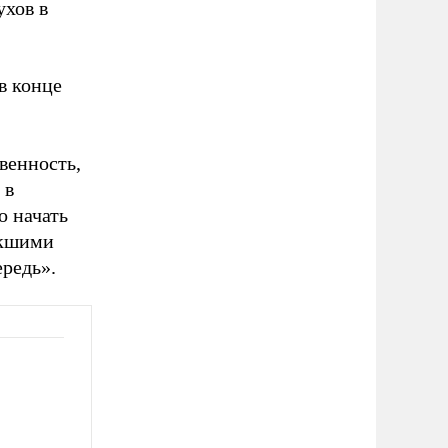
ухов в
в конце
венность,
 в
о начать
икшими
редь».