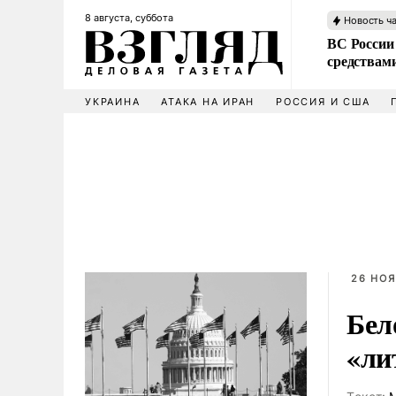
8 августа, суббота
Новость ч
ВС России 
средствам
УКРАИНА
АТАКА НА ИРАН
РОССИЯ И США
26 НОЯ
Бел
«ли