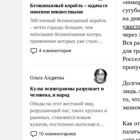
«инко
Безэкипажный корабль – задача со
сугубо
многими неизвестными
на дня
500-тонный безэкипажный корабль
ужест
– нечто гораздо большее, чем
через 
небольшие безэкипажные катера,
применение которых уже стало
Вся ра
обыденностью. Задача по созданию
для тр
4 комментария
такого корабля очень сложна и
Россе
амбициозна. Однако и ее
пропус
реализация радикально поднимет
наши боевые возможности.
Ольга Андреева
Долгое
Культ психотравмы разрушает и
лишь л
человека, и народ
то, чт
Обиды на этот жестокий мир,
эконо
разрушающий нас, таких хрупких и
ранимых, становятся новым
Как от
культом, постепенно вытесняя и
палат
отменяя традиционное требование к
10 комментариев
человеку – быть мужественным и
«это с