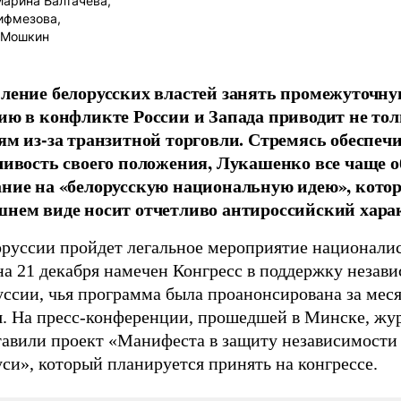
арина Балтачева,
ифмезова,
 Мошкин
ление белорусских властей занять промежуточн
ию в конфликте России и Запада приводит не тол
ям из-за транзитной торговли. Стремясь обеспеч
чивость своего положения, Лукашенко все чаще 
ние на «белорусскую национальную идею», котор
нем виде носит отчетливо антироссийский харак
оруссии пройдет легальное мероприятие национали
на 21 декабря намечен Конгресс в поддержку незав
ссии, чья программа была проанонсирована за меся
я. На пресс-конференции, прошедшей в Минске, жу
тавили проект «Манифеста в защиту независимости
си», который планируется принять на конгрессе.