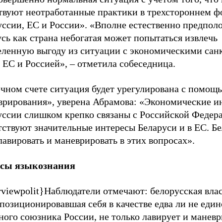
твуют неотработанные практики в трехстороннем ф
ссии, ЕС и России». «Вполне естественно предполо
сь как страна небогатая может попытаться извлечь
еленную выгоду из ситуации с экономическими са
ЕС и Россией», – отметила собеседница.
ечном счете ситуация будет урегулирована с помощ
врирования», уверена Абрамова: «Экономические и
уссии слишком крепко связаны с Российской Федера
тствуют значительные интересы Беларуси и в ЕС. Б
лавировать и маневрировать в этих вопросах».
сы языкознания
rviewpolit}Наблюдатели отмечают: белорусская влас
позиционировавшая себя в качестве едва ли не еди
ного союзника России, не только лавирует и манев