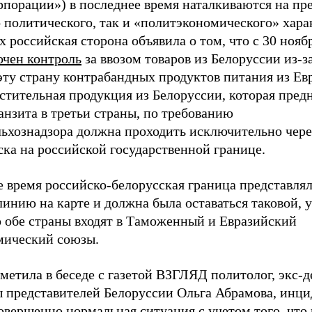
рпорации») в последнее время наталкиваются на пр
 политического, так и «политэкономического» харак
х российская сторона объявила о том, что с 30 нояб
очен контроль
за ввозом товаров из Белоруссии из-з
эту страну контрабандных продуктов питания из Ев
стительная продукция из Белоруссии, которая пред
анзита в третьи страны, по требованию
льхознадзора должна проходить исключительно чер
ка на российской государственной границе.
 время российско-белорусская граница представлял
инию на карте и должна была оставаться таковой, 
о обе страны входят в Таможенный и Евразийский
мический союзы.
метила в беседе с газетой ВЗГЛЯД политолог, экс-д
ы представителей Белоруссии Ольга Абрамова, инци
овершенно нормальная ситуация с учетом того, что