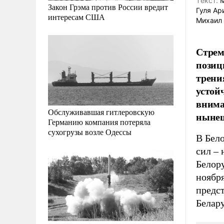
Tекст:
М
Закон Грэма против России вредит
Гуля Ар
интересам США
Михаил
Стрем
позиц
трени
устой
внима
Обслуживавшая гитлеровскую
нынеш
Германию компания потеряла
сухогрузы возле Одессы
В Бел
сил – 
Белору
ноябр
предс
Белару