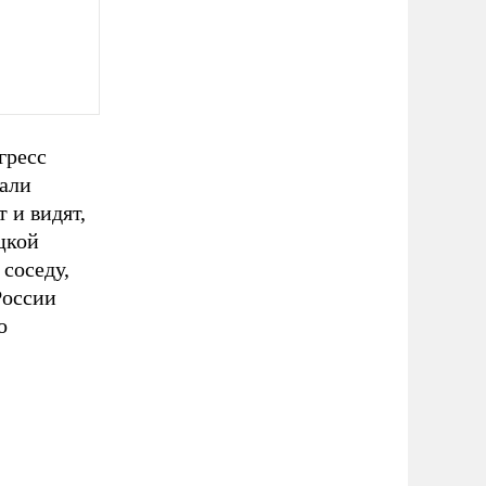
гресс
тали
 и видят,
цкой
соседу,
России
о