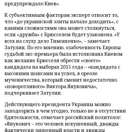
предупреждало Киев».
К субъективным факторам эксперт относит то,
что «до украинской элиты начало доходить», с
какими сложностями она может столкнуться,
если «дружба» с Брюсселем будет узаконена. «У
всех на слуху дело Тимошенко», – замечает
Затулин. По его мнению, озабоченность Европы
судьбой экс-премьера была истолкована Киевом
как желание Брюсселя обрести «своего»
кандидата на выборах 2015 года – «кандидата с
высокими шансами на успех, в ореоле
мученичества, который сменит недостаточно
«поворотливого» Виктора Януковича»,
подчеркивает Затулин.
Действующего президента Украины можно
заподозрить в чем угодно, только не в отсутствии
бдительности, отмечает российский политолог:
«Янукович – это человек искушенный, дважды
фактически лишенный власти и дважды