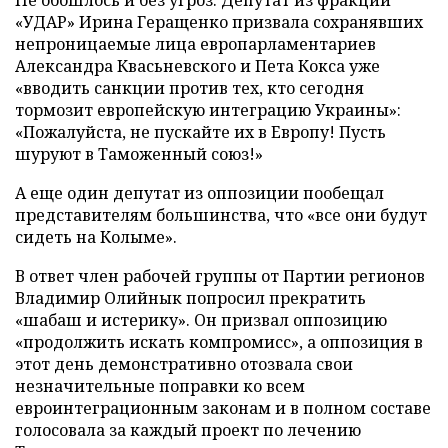
Не обошлось и без угроз. Депутат из фракции
«УДАР» Ирина Геращенко призвала сохранявших
непроницаемые лица европарламентариев
Александра Квасьневского и Пета Кокса уже
«вводить санкции против тех, кто сегодня
тормозит европейскую интеграцию Украины»:
«Пожалуйста, не пускайте их в Европу! Пусть
шуруют в Таможенный союз!»
А еще один депутат из оппозиции пообещал
представителям большинства, что «все они будут
сидеть на Колыме».
В ответ член рабочей группы от Партии регионов
Владимир Олийнык попросил прекратить
«шабаш и истерику». Он призвал оппозицию
«продолжить искать компромисс», а оппозиция в
этот день демонстративно отозвала свои
незначительные поправки ко всем
евроинтеграционным законам и в полном составе
голосовала за каждый проект по лечению