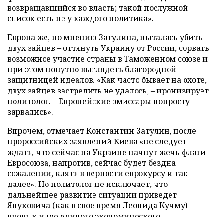
возвращавшийся во власть; такой послужной
список есть не у каждого политика».
Европа же, по мнению Затулина, пыталась убить
двух зайцев – оттянуть Украину от России, сорвать
возможное участие страны в Таможенном союзе и
при этом попутно выглядеть благородной
защитницей идеалов. «Как часто бывает на охоте,
двух зайцев застрелить не удалось, – иронизирует
политолог. – Европейские эмиссары попросту
зарвались».
Впрочем, отмечает Константин Затулин, после
пророссийских заявлений Киева «не следует
ждать, что сейчас на Украине начнут жечь флаги
Евросоюза, напротив, сейчас будет бездна
сожалений, клятв в верности еврокурсу и так
далее». Но политолог не исключает, что
дальнейшее развитие ситуации приведет
Януковича (как в свое время Леонида Кучму)
вновь к идее единого экономического