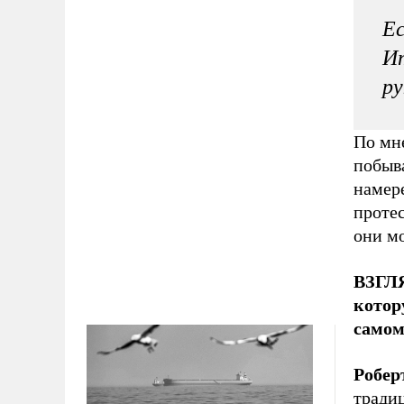
Ес
Ит
ру
По мн
побыв
намер
протес
они мо
ВЗГЛЯ
котор
самом
Робер
традиц