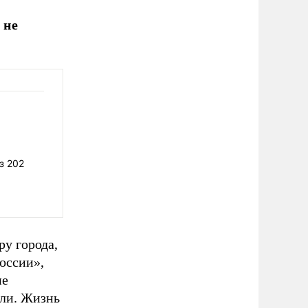
 не
з 202
у города,
оссии»,
не
ли. Жизнь