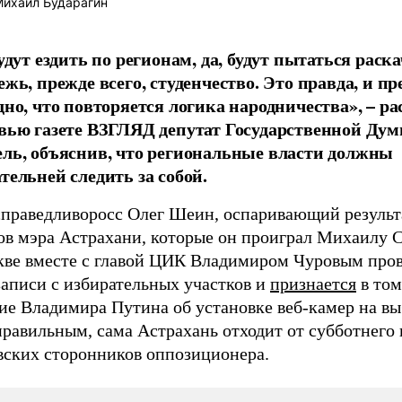
ихаил Бударагин
удут ездить по регионам, да, будут пытаться раск
ежь, прежде всего, студенчество. Это правда, и п
дно, что повторяется логика народничества», – ра
вью газете ВЗГЛЯД депутат Государственной Дум
ль, объяснив, что региональные власти должны
тельней следить за собой.
справедливоросс Олег Шеин, оспаривающий результ
ов мэра Астрахани, которые он проиграл Михаилу С
кве вместе с главой ЦИК Владимиром Чуровым пров
записи с избирательных участков и
признается
в том
ие Владимира Путина об установке веб-камер на в
правильным, сама Астрахань отходит от субботнего
вских сторонников оппозиционера.