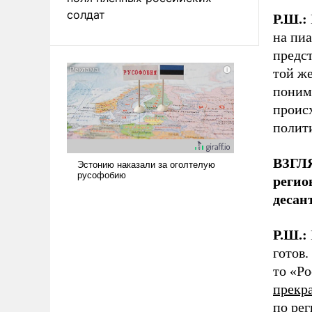
солдат
Р.Ш.:
на пиа
предс
той же
понима
происх
полити
ВЗГЛЯ
регио
десан
Р.Ш.:
готов.
то «Р
прекр
по рег