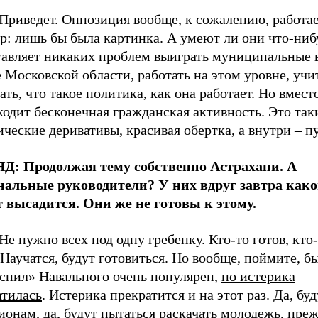
Приведет. Оппозиция вообще, к сожалению, работае
р: лишь бы была картинка. А умеют ли они что-ниб
тавляет никаких проблем выиграть муниципальные 
 Московской области, работать на этом уровне, учи
ть, что такое политика, как она работает. Но вмест
одит бесконечная гражданская активность. Это так
ческие деривативы, красивая обертка, а внутри
–
пу
Д: Продолжая тему собственно Астрахани. А
нальные руководители? У них вдруг завтра как
т высадится. Они же не готовы к этому.
Не нужно всех под одну гребенку. Кто-то готов, кто-
 Научатся, будут готовиться. Но вообще, поймите, бы
оспил» Навального очень популярен,
но истерика
атилась
. Истерика прекратится и на этот раз. Да, бу
ионам, да, будут пытаться раскачать молодежь, преж