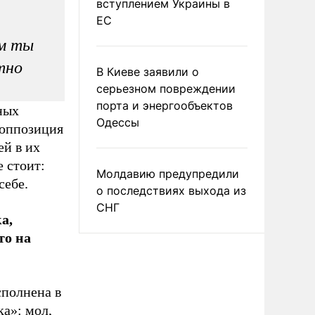
вступлением Украины в
ЕС
ым ты
тно
В Киеве заявили о
серьезном повреждении
порта и энергообъектов
ных
Одессы
 оппозиция
й в их
 стоит:
Молдавию предупредили
себе.
о последствиях выхода из
СНГ
а,
то на
сполнена в
а»: мол,