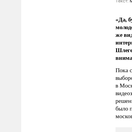
Tекст:
М
«Да, б
молод
же ви
интер
Шлеге
внима
Пока 
выбор
в Мос
видео
решен
было 
моско