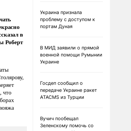
Украина признала
ачать
проблему с доступом к
рекрасно
портам Дуная
ссказал в
ы Роберт
В МИД заявили о прямой
военной помощи Румынии
Украине
аты
толярову,
Госдеп сообщил о
еряет
передаче Украине ракет
, что
ATACMS из Турции
ыборах
 вояжа
Вучич пообещал
Зеленскому помочь со