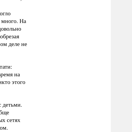
огло
 много. На
довольно
 обрезая
мом деле не
тати:
время на
икто этого
с детьми.
обще
ых сетях
ом.