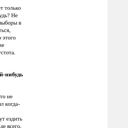
т только
удь? Не
выборы в
ться,
о этого
ие
стота.
ой-нибудь
то не
л когда-
дут ездить
де всего,