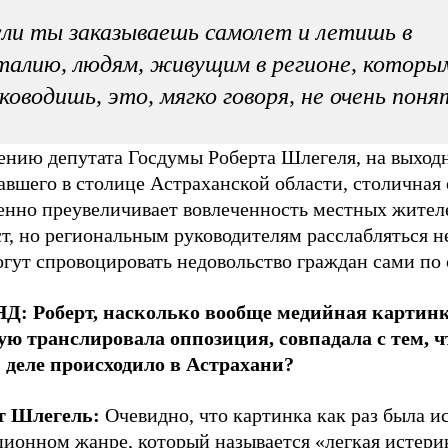
ли ты заказываешь самолет и летишь в
алию, людям, живущим в регионе, котор
ководишь, это, мягко говоря, не очень поня
ению депутата Госдумы Роберта Шлегеля, на выход
авшего в столице Астраханской области, столичная
енно преувеличивает вовлеченность местных жителе
т, но региональным руководителям расслабляться не
гут спровоцировать недовольство граждан сами по 
Д: Роберт, насколько вообще медийная картинк
ую транслировала оппозиция, совпадала с тем, ч
 деле происходило в Астрахани?
т Шлегель:
Очевидно, что картинка как раз была и
ионном жанре, который называется «легкая истерик