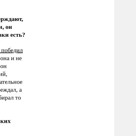
ерждают,
, он
вки есть?
 победил
она и не
 он
ий,
сательное
еждал, а
бирал то
аких