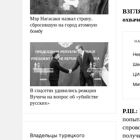
ВЗГЛЯ
Мэр Нагасаки назвал страну,
охвач
сбросившую на город атомную
бомбу
НА
Нев
Ше
ЦИК
Ми
В соцсетях удивились реакции
Вучича на вопрос об «убийстве
русских»
Р.Ш.:
попыт
спрово
получ
Владельцы турецкого