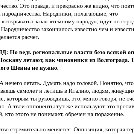
чество. Это правда, и прекрасно же видно, что повт
а народничества. Народники, полагающие, что
«открывать глаза» «темному народу», идут по горо
 Народничество закончилось известно чем и известн
делается расчет.
Д: Но ведь региональные власти безо всякой о
 Тоскану летают, как чиновники из Волгограда. 
ого Шеина не нужно.
А нечего летать. Думать надо головой. Понятно, что
ываешь самолет и летишь в Италию, людям, живущи
е, которым ты руководишь, это, мягко говоря, не оч
о. А твои оппоненты тут же используют это против
, кто этого не понимает, обречен на поражение.
во стремительно меняется. Оппозиция, которая тер