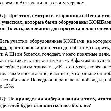
о время в Астрахани шла своим чередом.
Д: При этом, смотрите, сторонники Шеина утв
а участках, которые были оборудованы КОИБами
ил. То есть, основания для протеста и для голодо
Есть участки, оборудованные КОИБами,
на которых
ров
, просто оппозиции невыгодно об этом говорить, 
т. А Шеин борется, голодает, у него понятные цели,
ает их так, как считает нужным. К фактам нарушен
е сейчас рассматривает ЦИК, это имеет, скорее, ка
ие. Такое впечатление, извините, что раньше он поб
 его обижают. Но ведь он и раньше не побеждал, на
то 15%.
Д: Не приведет ли либерализация к тому, что т
едителей будет становиться все больше?