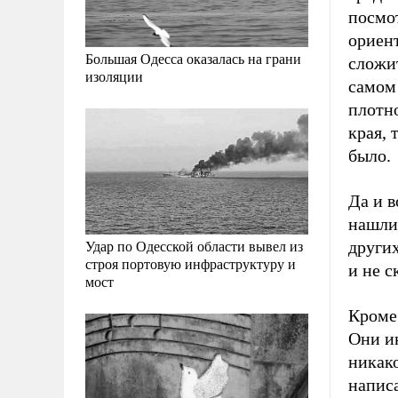
посмот
ориент
Большая Одесса оказалась на грани
сложи
изоляции
самом 
плотно
края, 
было.
Да и в
нашли 
Удар по Одесской области вывел из
других
строя портовую инфраструктуру и
и не с
мост
Кроме 
Они ин
никако
напис