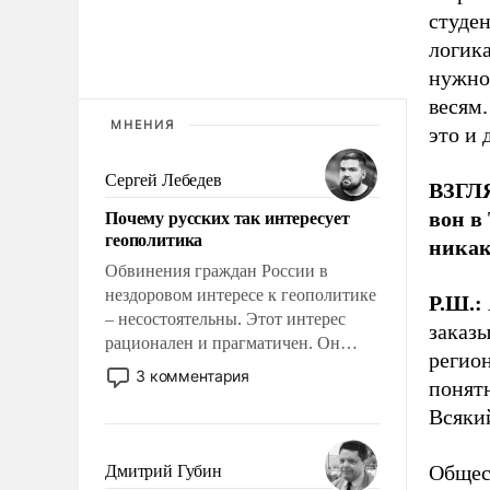
студен
логик
нужно 
весям.
МНЕНИЯ
это и 
Сергей Лебедев
ВЗГЛЯ
Почему русских так интересует
вон в
геополитика
никак
Обвинения граждан России в
нездоровом интересе к геополитике
Р.Ш.:
– несостоятельны. Этот интерес
заказ
рационален и прагматичен. Он
регион
обусловлен тысячелетним опытом
3 комментария
понятн
выживания в крайне непростых
Всякий
условиях и фундаментальным
знанием, что мировая политика
имеет свойство заявляться на порог
Общест
Дмитрий Губин
нашего дома.