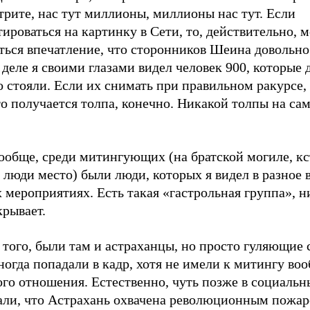
рите, нас тут миллионы, миллионы нас тут. Если
ироваться на картинку в Сети, то, действительно, м
ться впечатление, что сторонников Шеина довольно
деле я своими глазами видел человек 900, которые 
 стояли. Если их снимать при правильном ракурсе,
то получается толпа, конечно. Никакой толпы на са
ообще, среди митингующих (на братской могиле, кс
люди место) были люди, которых я видел в разное 
 мероприятиях. Есть такая «гастрольная группа», н
крывает.
того, были там и астраханцы, но просто гуляющие 
огда попадали в кадр, хотя не имели к митингу во
го отношения. Естественно, чуть позже в социальн
али, что Астрахань охвачена революционным пожар