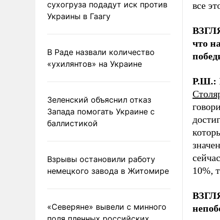
сухогруза подадут иск против
все эт
Украины в Гаагу
ВЗГЛЯ
что н
В Раде назвали количество
побед
«ухилянтов» на Украине
Р.Ш.:
Столя
Зеленский объяснил отказ
говори
Запада помогать Украине с
достиг
баллистикой
которы
значен
сейчас
Взрывы остановили работу
10%, 
немецкого завода в Житомире
ВЗГЛЯ
«Северяне» вывели с минного
непоб
поля пленных российских