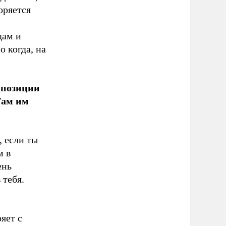
оряется
дам и
о когда, на
ппозиции
Там им
, если ты
м в
ень
 тебя.
яет с