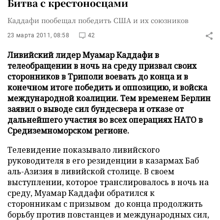
Битва с крестоносцами
Каддафи пообещал победить США и их союзников
23 марта 2011, 08:58
42
Ливийский лидер Муамар Каддафи в
телеобращении в ночь на среду призвал своих
сторонников в Триполи воевать до конца и в
конечном итоге победить и оппозицию, и войска
международной коалиции. Тем временем Берлин
заявил о выводе сил бундесвера и отказе от
дальнейшего участия во всех операциях НАТО в
Средиземноморском регионе.
Телевидение показывало ливийского
руководителя в его резиденции в казармах Баб
аль-Азизия в ливийской столице. В своем
выступлении, которое транслировалось в ночь на
среду, Муамар Каддафи обратился к
сторонникам с призывом до конца продолжить
борьбу против повстанцев и международных сил,