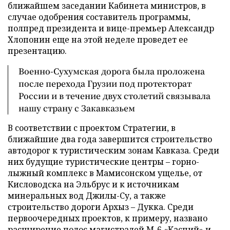
ближайшем заседании Кабинета министров, в
случае одобрения составитель программы,
полпред президента и вице-премьер Александр
Хлопонин еще на этой неделе проведет ее
презентацию.
Военно-Сухумская дорога была проложена
после перехода Грузии под протекторат
России и в течение двух столетий связывала
нашу страну с Закавказьем
В соответствии с проектом Стратегии, в
ближайшие два года завершится строительство
автодорог к туристическим зонам Кавказа. Среди
них будущие туристические центры – горно-
лыжный комплекс в Мамисонском ущелье, от
Кисловодска на Эльбрус и к источникам
минеральных вод Джилы-Су, а также
строительство дороги Архыз
–
Дукка. Среди
первоочередных проектов, к примеру, названо
расширение полос магистралей М-6 «Каспий» и