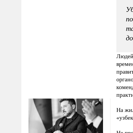
Уб
по
та
д
Людей 
времен
прави
орган
комен
практи
На жи
«узбек
Не про