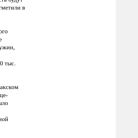
тметили в
ого
е
ужин,
0 тыс.
закском
це-
ыло
ной