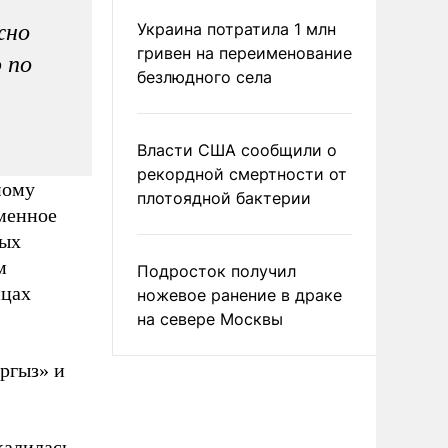
жно
Украина потратила 1 млн
гривен на переименование
 по
безлюдного села
Власти США сообщили о
рекордной смертности от
ному
плотоядной бактерии
еменное
ных
м
Подросток получил
ицах
ножевое ранение в драке
на севере Москвы
ргыз» и
калилась.