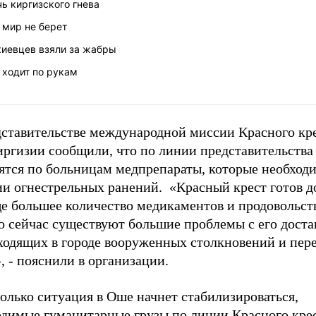
ь киргизского гнева
 мир не берет
киевцев взяли за жабры
 ходит по рукам
дставительстве международной миссии Красного кре
иргизии сообщили, что по линии представительства
зятся по больницам медпрепараты, которые необход
ии огнестрельных ранений. «Красный крест готов д
е большее количество медикаментов и продовольст
 сейчас существуют большие проблемы с его достав
ходящих в городе вооруженных столкновений и пер
, - пояснили в организации.
олько ситуация в Оше начнет стабилизироваться,
одимые гуманитарные грузы по линии Красного крес