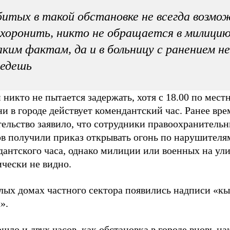
итых в такой обстановке не всегда возмо
хоронить, никто не обращается в милицию
ким фактам, да и в больницу с ранением не
оедешь
никто не пытается задержать, хотя с 18.00 по мест
и в городе действует комендантский час. Ранее вр
тельство заявило, что сотрудники правоохранитель
ов получили приказ открывать огонь по нарушителя
дантского часа, однако милиции или военных на ул
чески не видно.
лых домах частного сектора появились надписи «кы
».
шло и двух часов, как обстановка в городе вновь на