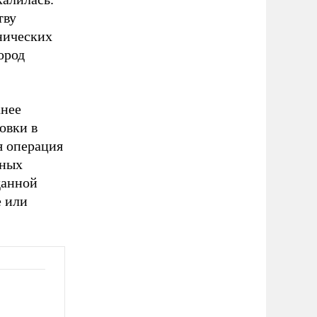
тву
нических
ород
анее
овки в
я операция
ьных
данной
е или