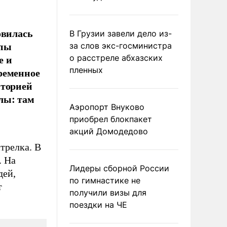
овилась
В Грузии завели дело из-
лпы
за слов экс-госминистра
е и
о расстреле абхазских
пленных
ременное
иторией
лы: там
Аэропорт Внуково
приобрел блокпакет
акций Домодедово
трелка. В
. На
Лидеры сборной России
дей,
по гимнастике не
т
получили визы для
поездки на ЧЕ