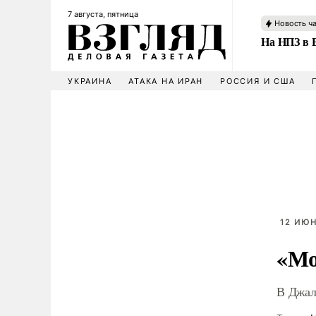
7 августа, пятница
Новость ч
На НПЗ в 
УКРАИНА
АТАКА НА ИРАН
РОССИЯ И США
12 ИЮН
«Мо
В Джал