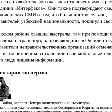
 его сотовый телефон оказался отключенным», - ра
едники «Интерфакса». Они также подтверждают све
бликанских СМИ о том, что большинство сельчан,
тавителей узбекской национальности, покинули сво
акском районе слышны выстрелы: там при помощи 
авливают транспорт, направляющийся в Ош или отту
тавители неправительственных организаций отмеча
е из госчиновников отключили свои мобильные теле
ого люди лишены информации.
ентарии экспертов
 Войко, эксперт Центра политической конъюнктуры
ающиеся уже несколько месяцев беспорядки в Киргизии показы
ое правительство не способно взять ситуацию под собственный 