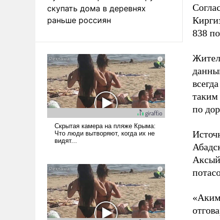
Соглас
скупать дома в деревнях
Кирги
раньше россиян
838 по
Жител
данны
всегд
таким 
по дор
Источ
Абадск
Аксый
потас
«Аким
отгова