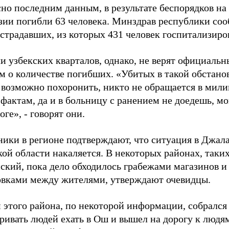
но последним данным, в результате беспорядков на
зии погибли 63 человека. Минздрав республики соо
страдавших, из которых 431 человек госпитализиро
и узбекских кварталов, однако, не верят официаль
м о количестве погибших. «Убитых в такой обстано
а возможно похоронить, никто не обращается в мил
фактам, да и в больницу с ранением не доедешь, мо
оге», - говорят они.
ники в регионе подтверждают, что ситуация в Джал
ой области накаляется. В некоторых районах, таких
ский, пока дело обходилось грабежами магазинов и
овками между жителями, утверждают очевидцы.
 этого района, по некоторой информации, собрался
ривать людей ехать в Ош и вышел на дорогу к людя