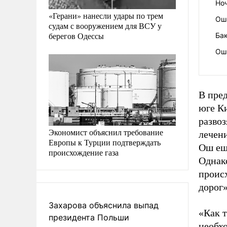
Ноч
«Герани» нанесли удары по трем
Ош
судам с вооружением для ВСУ у
берегов Одессы
Ба
Ош
В пре
юге К
разво
Экономист объяснил требование
лечен
Европы к Турции подтверждать
Ош ещ
происхождение газа
Однако
проис
дорог»
Захарова объяснила выпад
«Как т
президента Польши
необх