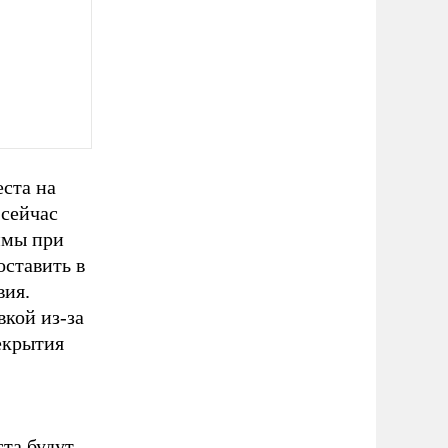
ста на
 сейчас
имы при
оставить в
вия.
кой из-за
екрытия
та будут