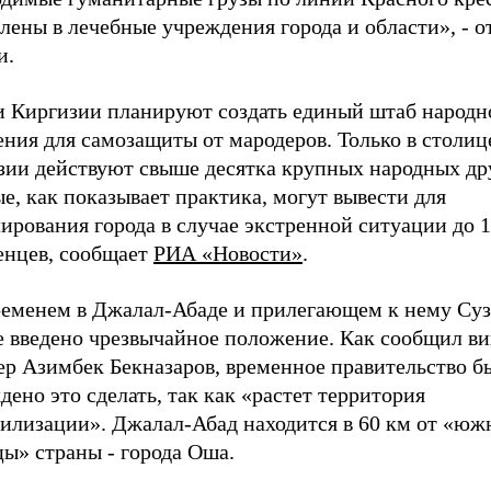
лены в лечебные учреждения города и области», - о
и.
и Киргизии планируют создать единый штаб народн
ния для самозащиты от мародеров. Только в столиц
зии действуют свыше десятка крупных народных др
е, как показывает практика, могут вывести для
ирования города в случае экстренной ситуации до 1
енцев, сообщает
РИА «Новости»
.
ременем в Джалал-Абаде и прилегающем к нему Су
е введено чрезвычайное положение. Как сообщил ви
ер Азимбек Бекназаров, временное правительство б
ено это сделать, так как «растет территория
билизации». Джалал-Абад находится в 60 км от «юж
цы» страны
-
города Оша.