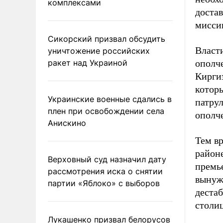
комплексами
достав
мисси
Сикорский призвал обсудить
Власт
уничтожение российских
ракет над Украиной
ополче
Кирги
которы
Украинские военные сдались в
патрул
плен при освобождении села
ополч
Анискино
Тем в
район
Верховный суд назначил дату
премь
рассмотрения иска о снятии
вынужд
партии «Яблоко» с выборов
деста
столи
Лукашенко призвал белорусов