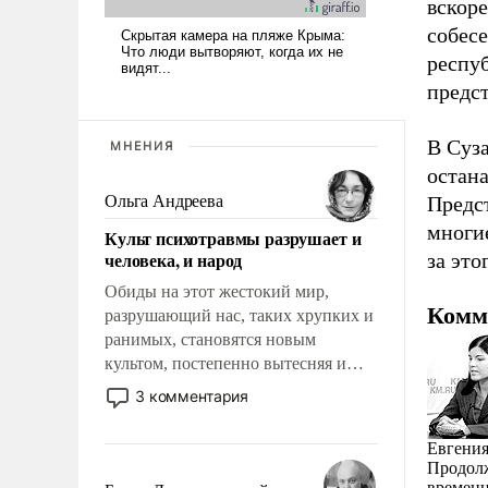
вскоре
собес
респу
предс
В Суз
МНЕНИЯ
остан
Ольга Андреева
Предс
многи
Культ психотравмы разрушает и
человека, и народ
за эт
Обиды на этот жестокий мир,
Комм
разрушающий нас, таких хрупких и
ранимых, становятся новым
культом, постепенно вытесняя и
отменяя традиционное требование к
3 комментария
человеку – быть мужественным и
твердым под ударами судьбы, брать
Евгения
на себя ответственность, помогать
Продолж
слабым, идти вперед и
временн