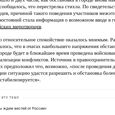
сообщалось, что перестрелка стихла. По свидетельс
дцев, причиной такого поведения участников межэт
востояний стала информация о возможном вводе в г
йских миротворцев
.
о относительное спокойствие оказалось мнимым. Р
лось, что в очагах наибольшего напряжения обстан
ороде будет в ближайшее время проведена войскова
кализации конфликтов. Источник в правоохранител
ах предположил что, возможно, «после проведения 
ции ситуацию удастся разрешить и обстановка боле
 стабилизируется».
 ЭТУ ТЕМУ
ы ждем вестей от России»