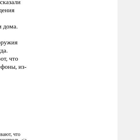
ссказали
дения
и дома.
оружия
да.
ют, что
фоны, из-
вают, что
контроль. <a