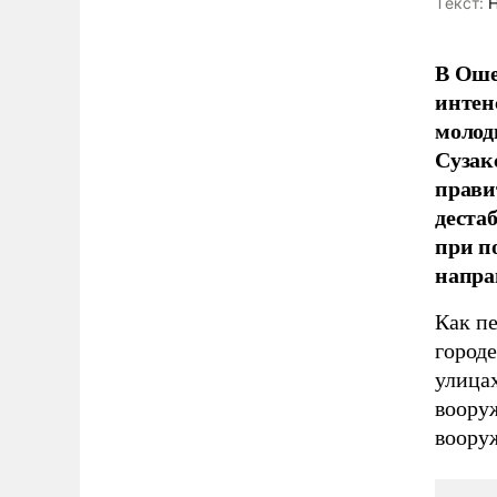
Tекст:
Н
В Оше
интен
молод
Сузак
прави
деста
при п
напра
Как п
городе
улица
воору
воору