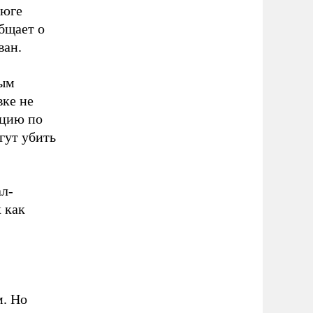
 юге
бщает о
ван.
ным
вке не
ицию по
гут убить
ал-
 как
м. Но