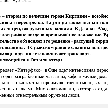
аталья Журавлева
 − втором по величине городе Киргизии – возобн
сивная перестрелка. На улицы также вышли то
ых людей, вооруженных палками. В Джалал-Абад
ском районе введено чрезвычайное положение. В
тельство объясняет это решение «растущей терр
билизации». В Сузакском районе слышны выстре
омощи оружия останавливают транспорт,
вляющийся в Ош или оттуда.
ередает
«Интерфакс»
, в Оше идет интенсивная перес
 горят разграбленные магазины, кафе и жилые дома
х много пьяных толп преимущественно молодых лю
женных палками. Много автомашин, в которых ездя
женные огнестрельным оружием люди.