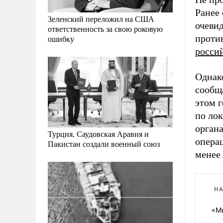
Ранее 
Зеленский переложил на США
очеви
ответственность за свою роковую
проти
ошибку
росси
Однак
сообща
этом г
по ло
орган
Турция, Саудовская Аравия и
опера
Пакистан создали военный союз
менее
НА
«М