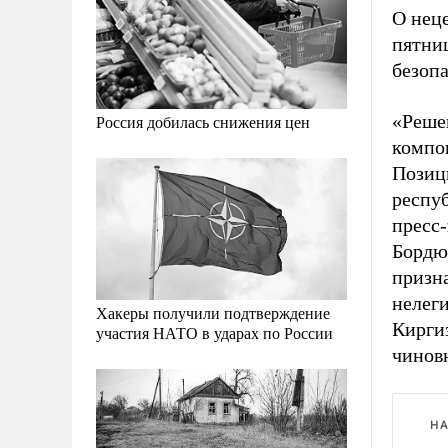
О нец
пятни
безопа
«Решен
Россия добилась снижения цен
компо
Позиц
респуб
пресс
Бордю
призн
нелеги
Хакеры получили подтверждение
Кирги
участия НАТО в ударах по России
чинов
НА