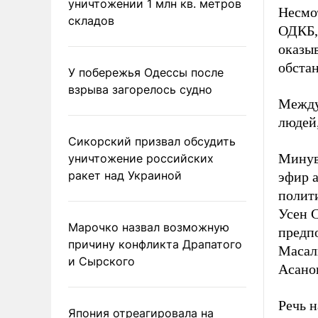
уничтожении 1 млн кв. метров
Несмо
складов
ОДКБ, 
оказы
обста
У побережья Одессы после
взрыва загорелось судно
Между
людей
Сикорский призвал обсудить
Минув
уничтожение российских
ракет над Украиной
эфир а
полит
Усен 
Марочко назвал возможную
предп
причину конфликта Драпатого
Масал
и Сырского
Асано
Речь н
Япония отреагировала на