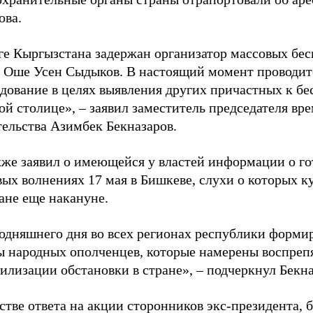
ова.
ге Кыргызстана задержан организатор массовых бес
е Оше Усен Сыдыков. В настоящий момент проводит
едование в целях выявления других причастных к б
й столице», – заявил заместитель председателя вр
тельства Азимбек Бекназаров.
кже заявил о имеющейся у властей информации о г
ых волнениях 17 мая в Бишкеве, слухи о которых к
ане еще накануне.
годняшнего дня во всех регионах республики форми
ы народных ополченцев, которые намерены воспреп
илизации обстановки в стране», – подчеркнул Бекна
стве ответа на акции сторонников экс-президента,