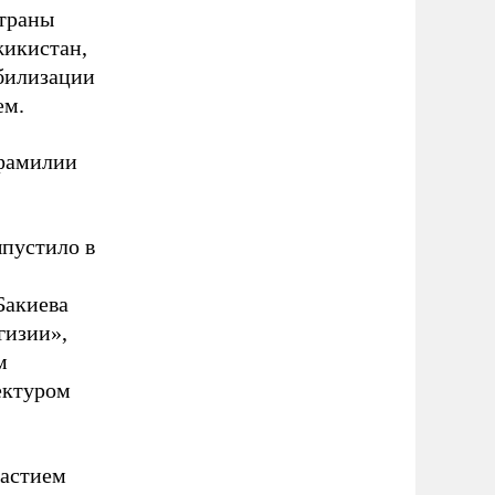
страны
жикистан,
абилизации
ем.
 фамилии
пустило в
Бакиева
гизии»,
м
ектуром
частием