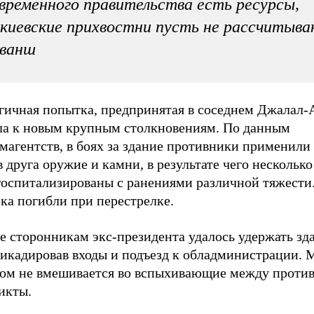
временного правительства есть ресурсы,
киевские прихвостни пусть не рассчитыв
еванш
гичная попытка, предпринятая в соседнем Джалал-
ла к новым крупным столкновениям. По данным
магентств, в боях за здание противники применили
 друга оружие и камни, в результате чего несколько
госпитализированы с ранениями различной тяжести
ка погибли при перестрелке.
е сторонникам экс-президента удалось удержать зд
рикадировав входы и подъезд к обладминистрации.
том не вмешивается во вспыхивающие между проти
икты.