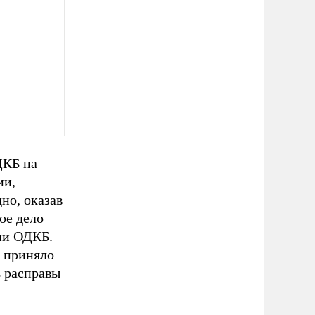
ДКБ на
ии,
но, оказав
ое дело
нии ОДКБ.
а приняло
ь расправы