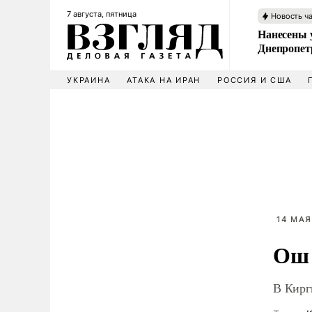
7 августа, пятница
Новость ч
Нанесены 
Днепропет
УКРАИНА
АТАКА НА ИРАН
РОССИЯ И США
14 МАЯ
Ош 
В Кирг