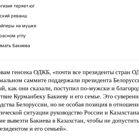
гизия теряет юг
ский реванш
айперы на мушке
расном углу
ймать Бакиева
овам генсека ОДКБ, «почти все президенты стран О
мальном саммите поддержали президента Белорусс
й, как они сказали, поступил по-мужски и благород
твие Курманбеку Бакиеву и его семье. Это суверенн
одства Белоруссии, но не особая позиция в отноше
тической ситуации руководство России и Казахстан
е вывезти Бакиева в Казахстан, чтобы не допустит
езидентом и его семьей».