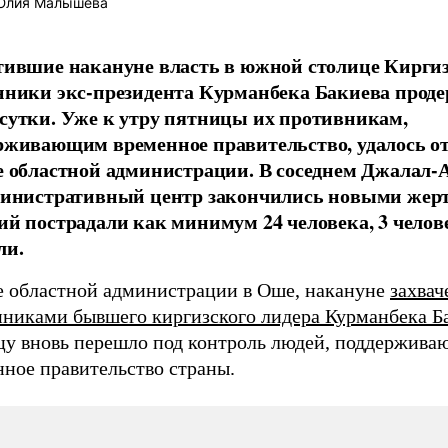
лия Малышева
тившие накануне власть в южной столице Кирги
нники экс-президента Курманбека Бакиева прод
сутки. Уже к утру пятницы их противникам,
рживающим временное правительство, удалось о
е областной администрации. В соседнем Джалал-А
министративный центр закончились новыми жерт
ий пострадали как минимум 24 человека, 3 челов
ли.
е областной администрации в Оше, накануне
захвач
нниками бывшего киргизского лидера Курманбека Б
цу вновь перешло под контроль людей, поддержив
нное правительство страны.