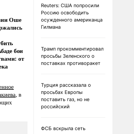
Reuters: США попросили
Россию освободить
зии Оше
осужденного американца
ержались
Гилмана
тбить
Трамп прокомментировал
баде бои
просьбы Зеленского о
вами: от
поставках противоракет
ека
Турция рассказала о
енное
просьбах Европы
акиева
, в
поставить газ, но не
ающих
российский
ФСБ вскрыла сеть