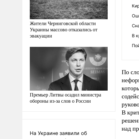
Кир
Ош
Жители Черниговской области
Сн
Украины массово отказались от
эвакуации
В к
По
По сл
нефор
которы
Премьер Литвы осадил министра
содейс
обороны из-за слов о России
руков
В кри
решени
над пр
На Украине заявили об