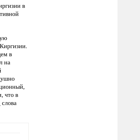
иргизии в
ктивной
вую
Киргизии.
ем в
л на
й
душно
уционный,
, что в
»
слова