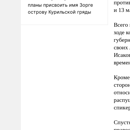
проти
планы присвоить имя Зорге
и 13 м
острову Курильской гряды
Всего 
ходе к
губерн
своих 
Исако
време
Кроме
сторо
относ
распу
спике
Спустя
право