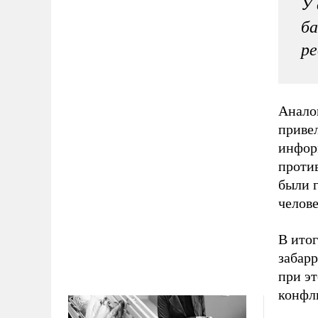
У 
ба
р
Анало
приве
инфор
против
были 
челове
В итог
забар
при э
конфл