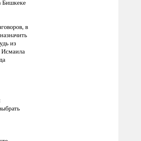
в Бишкеке
говоров, в
«назначить
удь из
ы Исмаила
да
и
выбрать
сте