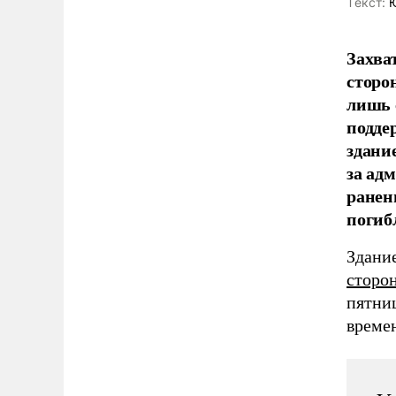
Tекст:
Ю
Захва
сторо
лишь 
подде
здани
за ад
ранен
погиб
Здани
сторо
пятни
време