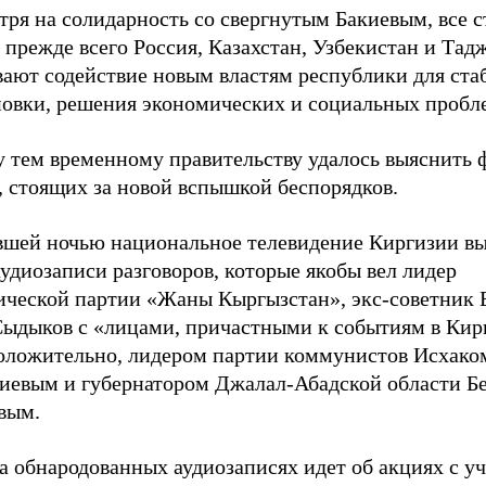
тря на солидарность со свергнутым Бакиевым, все 
прежде всего Россия, Казахстан, Узбекистан и Тад
вают содействие новым властям республики для ст
новки, решения экономических и социальных пробл
 тем временному правительству удалось выяснить
, стоящих за новой вспышкой беспорядков.
шей ночью национальное телевидение Киргизии вы
удиозаписи разговоров, которые якобы вел лидер
ической партии «Жаны Кыргызстан», экс-советник 
Сыдыков с «лицами, причастными к событиям в Кир
оложительно, лидером партии коммунистов Исхако
иевым и губернатором Джалал-Абадской области Б
вым.
а обнародованных аудиозаписях идет об акциях с у