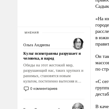
Садык
«На ю
город
рассл
МНЕНИЯ
в южно
прави
Ольга Андреева
Культ психотравмы разрушает и
Он та
человека, и народ
массов
Обиды на этот жестокий мир,
по стр
разрушающий нас, таких хрупких и
ранимых, становятся новым
«С се
культом, постепенно вытесняя и
отменяя традиционное требование к
групп
0 комментариев
человеку – быть мужественным и
дестаб
твердым под ударами судьбы, брать
на себя ответственность, помогать
В каче
слабым, идти вперед и