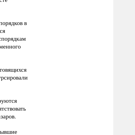
порядков в
ся
еспорядкам
еменного
отовящихся
урсировали
руются
ятствовать
заров.
 бывшие