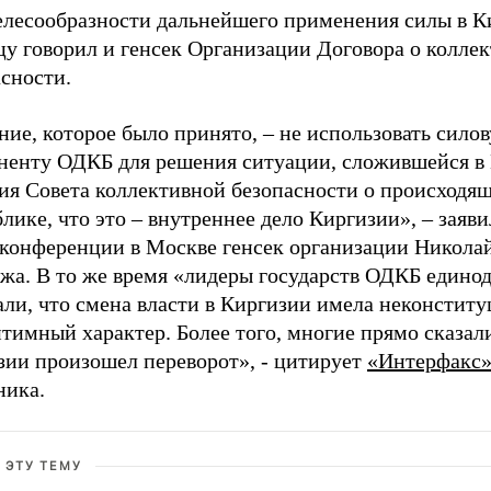
елесообразности дальнейшего применения силы в К
цу говорил и генсек Организации Договора о колле
сности.
ие, которое было принято, – не использовать сило
ненту ОДКБ для решения ситуации, сложившейся в 
ия Совета коллективной безопасности о происходящ
лике, что это – внутреннее дело Киргизии», – заяви
-конференции в Москве генсек организации Никола
жа. В то же время «лидеры государств ОДКБ едино
али, что смена власти в Киргизии имела неконстит
тимный характер. Более того, многие прямо сказали
зии произошел переворот», - цитирует
«Интерфакс
ника.
 ЭТУ ТЕМУ