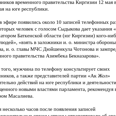
вников временного правительства Киргизии 12 мая 
ая на юге республики.
в эфире появились около 10 записей телефонных раз
оторых человек с голосом Сыдыкова дает указания 
атором Баткенской области (юг Киргизии) кого-ниб
людей», «взять в заложники и. о. министра оборон
ва, и. о. главы МЧС Дюйшенкула Чотонова и зампре
нного правительства Азимбека Бекназарова».
 того, мужчина по телефону консультирует своих
нников, а также представителей партии «Ак Жол»
ительно действий на юге республики и деятельност
щенного новыми властями парламента, рекомендуя 
ром Масалиева.
 несколько часов после появления записей
охранительные органы страны отрапортовали об аре