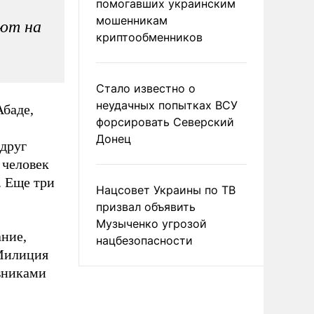
помогавших украинским
мошенникам
ают на
криптообменников
Стало известно о
неудачных попытках ВСУ
Абаде,
форсировать Северский
Донец
 друг
 человек
. Еще три
Нацсовет Украины по ТВ
призвал объявить
Музыченко угрозой
ание,
нацбезопасности
 Милиция
вниками