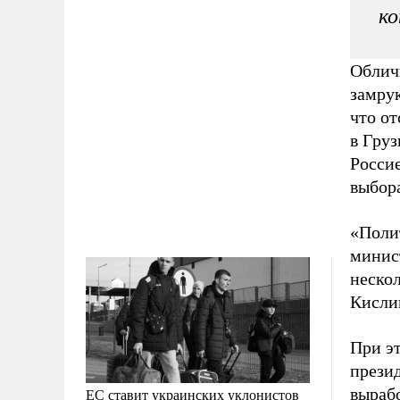
к
Облич
замру
что о
в Гру
Росси
выбор
«Поли
минист
неско
Кисли
При э
прези
выраб
ЕС ставит украинских уклонистов