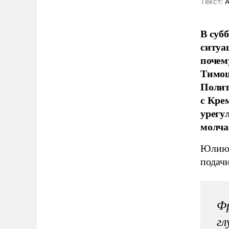
Tекст:
А
В суб
ситуа
почем
Тимош
Полит
с Кре
урегу
молча
Юлию 
подач
Фр
гл