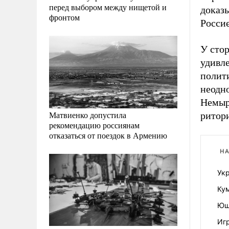
перед выбором между нищетой и
доказ
фронтом
Росси
У сто
удивле
полити
неодно
Немыр
Матвиенко допустила
ритор
рекомендацию россиянам
отказаться от поездок в Армению
НА
Ук
Ку
Ющ
Иг