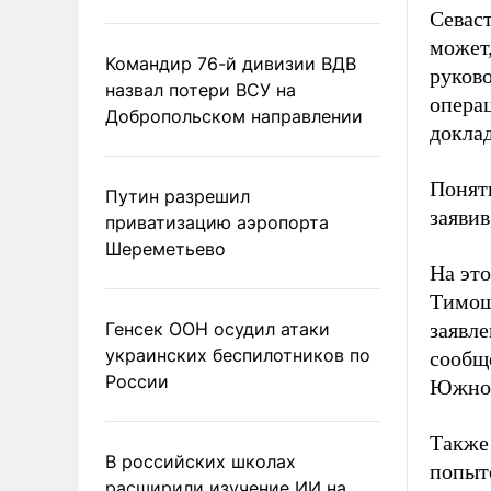
Севаст
может
Командир 76-й дивизии ВДВ
руково
назвал потери ВСУ на
операц
Добропольском направлении
доклад
Понятн
Путин разрешил
заявив
приватизацию аэропорта
Шереметьево
На эт
Тимош
Генсек ООН осудил атаки
заявле
украинских беспилотников по
сообщ
России
Южной
Также
В российских школах
попыт
расширили изучение ИИ на