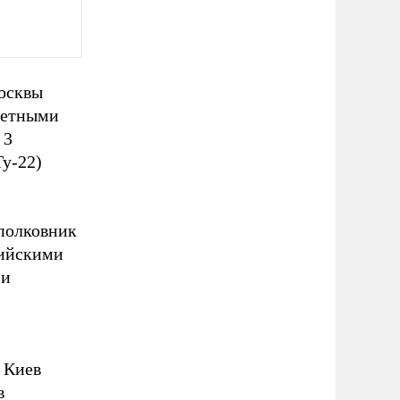
Москвы
акетными
 3
у-22)
полковник
сийскими
 и
 Киев
в