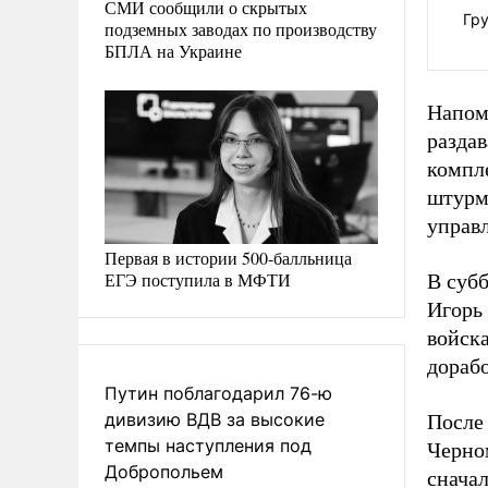
СМИ сообщили о скрытых
Гр
подземных заводах по производству
БПЛА на Украине
Напом
разда
компл
штурм
управ
Первая в истории 500-балльница
ЕГЭ поступила в МФТИ
В суб
Игорь
войск
дорабо
Путин поблагодарил 76-ю
дивизию ВДВ за высокие
После 
темпы наступления под
Черно
Добропольем
сначал