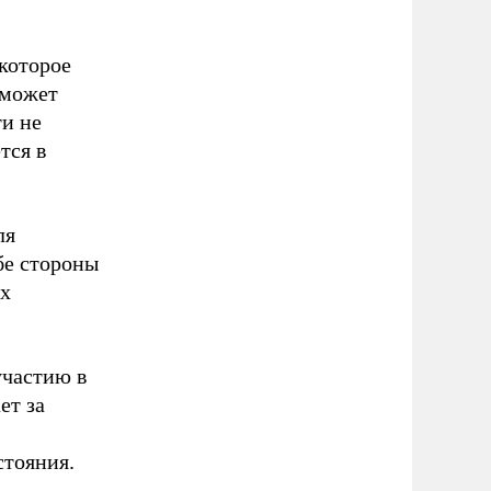
которое
 может
и не
тся в
ля
бе стороны
ах
участию в
ет за
стояния.