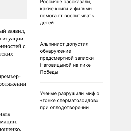
Россияне рассказали,
какие книги и фильмы
помогают воспитывать
детей
ый заявил,
 ситуации
Альпинист допустил
енностей с
обнаружение
тских
предсмертной записки
Наговицыной на пике
Победы
премьер-
протяжении
Ученые разрушили миф о
«гонке сперматозоидов»
при оплодотворении
иата
рмации,
мошенко,