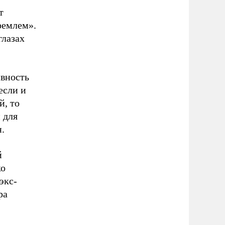
т
ремлем».
глазах
ивность
если и
й, то
 для
.
й
ко
экс-
ра