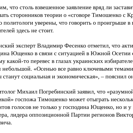
м, что столь взвешенное заявление вряд ли застави
чать сторонников теории о «сговоре Тимошенко с К
 политологи уверены, что говорить о проигрыше в 
телей здесь не стоит.
нский эксперт Владимир Фесенко отметил, что акт
дина Ющенко в связи с ситуацией в Южной Осетии 
му какой-то перевес в глазах украинских избирателе
м небольшой. «Осенью все равно ключевыми темами
 станут социальная и экономическая», – пояснил он
итолог Михаил Погребинский заявил, что «разумно
икой» госпожа Тимошенко может отыграть несколь
тов голосов не только у господина Ющенко, но и у 
ера, лидера оппозиционной Партии регионов Викто
вича.