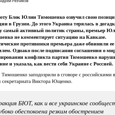
ндрей Резчиков
боту Блок Юлии Тимошенко озвучил свою позици
ции в Грузии. До этого Украина терялась в догадк
у самый активный политик страны, премьер Ю
енко не комментирует ситуацию на Кавказе.
ические противники премьера даже обвинили ее 
млем. Однако после подписания соглашения о ми
лировании конфликта партия Тимошенко наруш
ние и указала, как вести себя Украине с Россией.
Тимошенко заподозрили в сговоре с российскими в
и секретариата Виктора Ющенко.
акция БЮТ, как и все украинское сообщест
убоко обеспокоена резким обострением