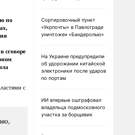
ю по
Сортировочный пункт
ах,
«Укрпочты» в Павлограде
лия
уничтожен «Бандеролью»
в сговоре
На Украине предупредили
рном
об удорожании китайской
ила
электроники после ударов
по портам
ластями с
ИИ впервые оштрафовал
владельца подмосковного
участка за борщевик
во,