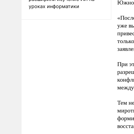
Южной
уроках информатики
«Посл
уже в
приве
только
заявле
При э
разре
конфл
междун
Тем не
миротв
форми
восст