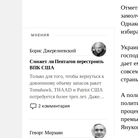
Отмети
замол
Однако
избира
МНЕНИЯ
Украи
Борис Джерелиевский
госпо
Сможет ли Пентагон перестроить
дает е
ВПК США
совсе
Только для того, чтобы вернуться к
страны
довоенному объему запасов ракет
Tomahawk, THAAD и Patriot США
А пол
потребуется более трех лет. Даже
полит
небольшая война с Ираном
2 комментария
опустошила американские
процен
арсеналы. Сложившаяся ситуация
премь
означает многолетний период
Януко
уязвимости США, например, перед
Геворг Мирзаян
Китаем.