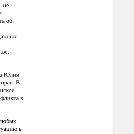
ь не
и
ть об
данных.
кве,
ка Юлии
ира». В
инское
нфликта в
 любых
туацию в