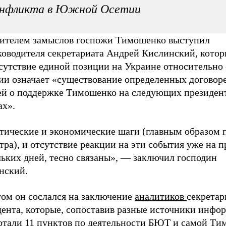
онфликта в Южной Осетии
ителем замыслов госпожи Тимошенко выступил
ководителя секретариата Андрей Кислинский, котор
тсутствие единой позиции на Украине относительно
зии означает «существование определенных договор
ей о поддержке Тимошенко на следующих президен
ах».
тические и экономические шаги (главным образом 
ра), и отсутствие реакции на эти события уже на 
льких дней, тесно связаны», — заключил господин
нский.
том он сослался на заключение
аналитиков
секретар
дента, которые, сопоставив разные источники инфо
отали 11 пунктов по деятельности БЮТ и самой Ти