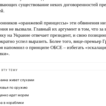
ывающих существование неких договоренностей пре
ей.
ронников «оранжевой принцессы» эти обвинения ни
ния не вызвали. Главный их аргумент в том, что з
ку на Украине отвечает президент, и свою позицию
кратно успел выразить. Более того, вице-премьер 
я напомнил о принципе ОБСЕ – избегать «эскалац
ики».
 ЭТУ ТЕМУ
раина живет слухами
мовья по оружию
енко идет морем
ра в кораблики