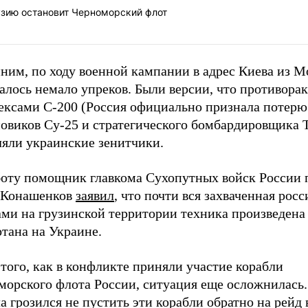
узию остановит Черноморский флот
ним, по ходу военной кампании в адрес Киева из 
валось немало упреков. Были версии, что противор
ексами С-200 (Россия официально признала потерю
овиков Су-25 и стратегического бомбардировщика Т
ляли украинские зенитчики.
боту помощник главкома Сухопутных войск России 
 Конашенков
заявил
, что почти вся захваченная рос
ами на грузинской территории техника произведена
тана на Украине.
того, как в конфликте приняли участие корабли
морского флота России, ситуация еще осложнилась.
а грозился не пустить эти корабли обратно на рейд 