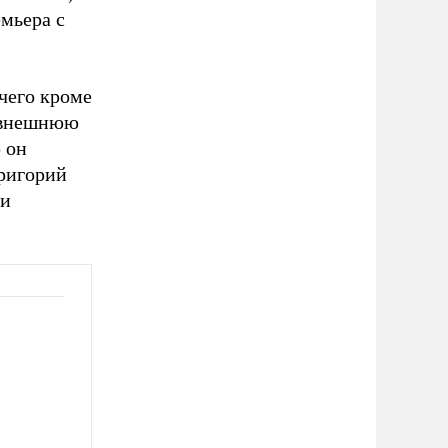
мьера с
чего кроме
а внешнюю
 он
Григорий
ии