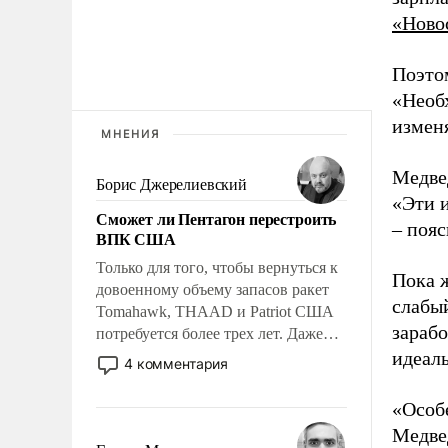
«Ново
Поэто
«Необх
изменя
МНЕНИЯ
Медве
Борис Джерелиевский
«Эти и
Сможет ли Пентагон перестроить
– пояс
ВПК США
Только для того, чтобы вернуться к
Пока ж
довоенному объему запасов ракет
слабы
Tomahawk, THAAD и Patriot США
зарабо
потребуется более трех лет. Даже
небольшая война с Ираном
идеал
4 комментария
опустошила американские
арсеналы. Сложившаяся ситуация
«Особ
означает многолетний период
Медвед
уязвимости США, например, перед