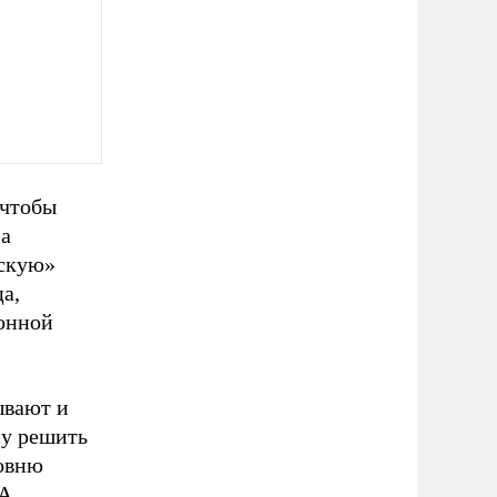
«чтобы
 а
тскую»
а,
ионной
ывают и
су решить
ровню
А