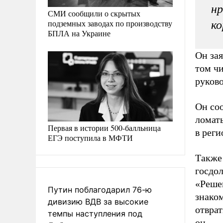
нр
СМИ сообщили о скрытых
подземных заводах по производству
ко
БПЛА на Украине
Он зая
том чи
руково
Он со
ломат
Первая в истории 500-балльница
в реги
ЕГЭ поступила в МФТИ
Также
госдол
«Реше
Путин поблагодарил 76-ю
знаком
дивизию ВДВ за высокие
отврат
темпы наступления под
он.