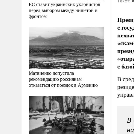
Tекст:
А
ЕС ставит украинских уклонистов
перед выбором между нищетой и
фронтом
Прези
с гос
нехва
«скам
прези
«отвр
с баз
Матвиенко допустила
В сре
рекомендацию россиянам
отказаться от поездок в Армению
резид
управ
В 
на