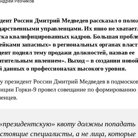
ндрей Резчиков
дент России Дмитрий Медведев рассказал о поло
ударственными управленцами. Их явно не хватает
тка квалифицированных кадров. Большая пробле
ейками запасных» в региональных органах власт
дент поднял тему продажи должностей, назвав ее
атительным явлением». Выход – в создании ново
ой данных о профессионалах высокого уровня.
ду президент России Дмитрий Медведев в подмоско
енции Горки-9 провел совещание по формированию 
ленцев.
«президентскую» квоту должны попадать
стоящие специалисты, а не лица, которые