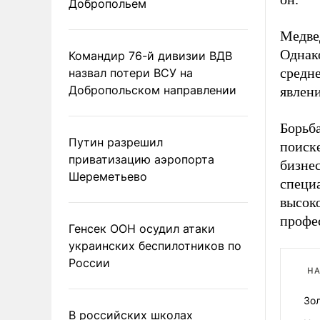
Добропольем
Медвед
Однако
Командир 76-й дивизии ВДВ
средне
назвал потери ВСУ на
Добропольском направлении
явлени
Борьба
Путин разрешил
поиск
приватизацию аэропорта
бизнес
Шереметьево
специ
высоко
профе
Генсек ООН осудил атаки
украинских беспилотников по
России
НА
Зо
В российских школах