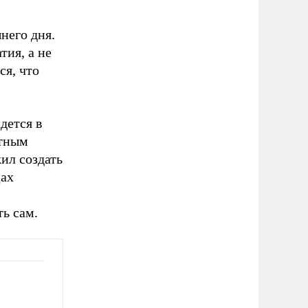
него дня.
тия, а не
ся, что
дется в
стным
ил создать
цах
ь сам.