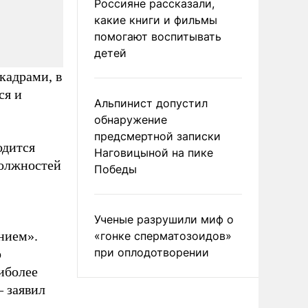
Россияне рассказали,
какие книги и фильмы
помогают воспитывать
детей
кадрами, в
ся и
Альпинист допустил
обнаружение
предсмертной записки
одится
Наговицыной на пике
должностей
Победы
Ученые разрушили миф о
ением».
«гонке сперматозоидов»
при оплодотворении
о
иболее
– заявил