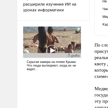
Не 
расширили изучение ИИ на
Чи
уроках информатики
Ме
Ка
По сло
присут
реаль
квоту 
котор
схеме»
Медве
госуда
эту пр
зарпла