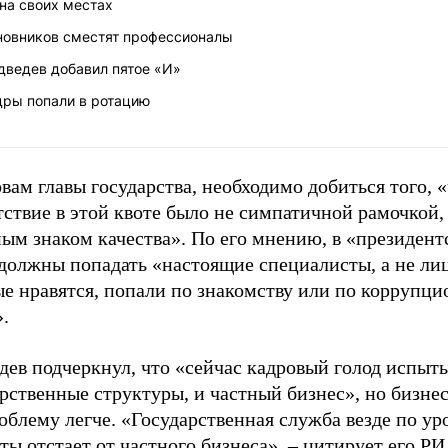
на своих местах
новников сместят профессионалы
дведев добавил пятое «И»
дры попали в ротацию
вам главы государства, необходимо добиться того, 
ствие в этой квоте было не симпатичной рамочкой,
ным знаком качества». По его мнению, в «президен
должны попадать «настоящие специалисты, а не лиц
ые нравятся, попали по знакомству или по коррупц
.
дев подчеркнул, что «сейчас кадровый голод испыт
рственные структуры, и частный бизнес», но бизне
облему легче. «Государственная служба везде по у
ты отстает от частного бизнеса», – цитирует его
РИ