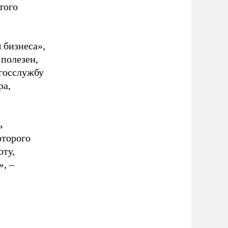
того
 бизнеса»,
 полезен,
 госслужбу
ра,
ь
оторого
оту,
», –