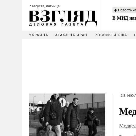
7 августа, пятница
Новость ч
В МИД наз
УКРАИНА
АТАКА НА ИРАН
РОССИЯ И США
23 ИЮЛ
Мед
Медвед