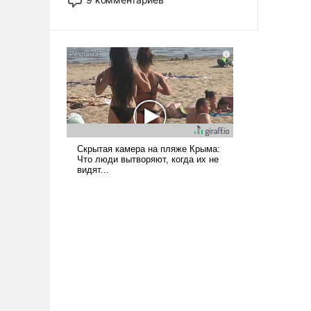
назад было образом для
псевдонаучной фантастики, стало
всерьез обсуждаемой идеей.