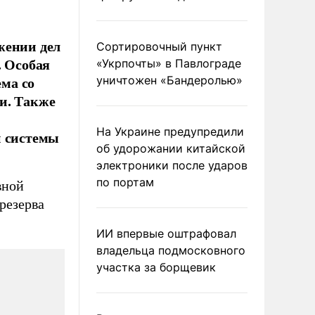
жении дел
Сортировочный пункт
. Особая
«Укрпочты» в Павлограде
ма со
уничтожен «Бандеролью»
и. Также
На Украине предупредили
й системы
об удорожании китайской
электроники после ударов
по портам
вной
резерва
ИИ впервые оштрафовал
владельца подмосковного
участка за борщевик