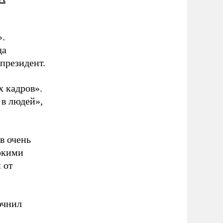
».
да
 президент.
 кадров».
 в людей»,
в очень
сокими
 от
очнил