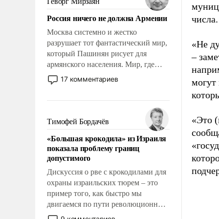
Геворг Мирзаян
муниц
Китаем.
Россия ничего не должна Армении
числа.
Москва системно и жестко
разрушает тот фантастический мир,
«Не д
который Пашинян рисует для
– заме
армянского населения. Мир, где
наприм
политические прожекты будут
17 комментариев
могут 
безусловно оплачиваться за счет
котор
российских налогоплательщиков и
где Еревану за свои поступки не
нужно отвечать.
«Это (
Тимофей Бордачёв
сообщ
«Большая крокодила» из Израиля
«госуд
показала проблему границ
допустимого
которо
подче
Дискуссия о рве с крокодилами для
охраны израильских тюрем – это
пример того, как быстро мы
двигаемся по пути революционных
изменений. То, что несколько лет
9 комментариев