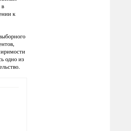
 в
ении к
евыборного
ентов,
имиримости
ь одно из
ельство.