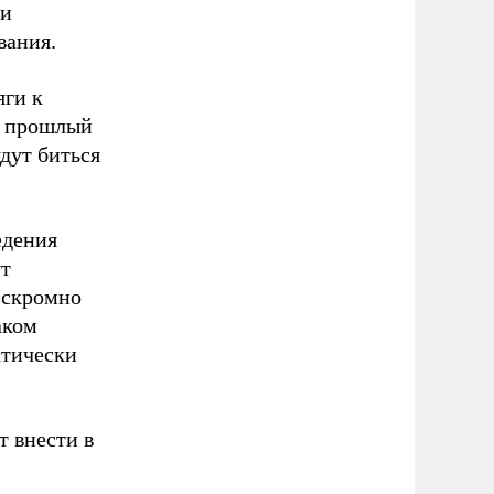
ми
вания.
яги к
в прошлый
дут биться
едения
ут
– скромно
аком
ктически
 внести в
,