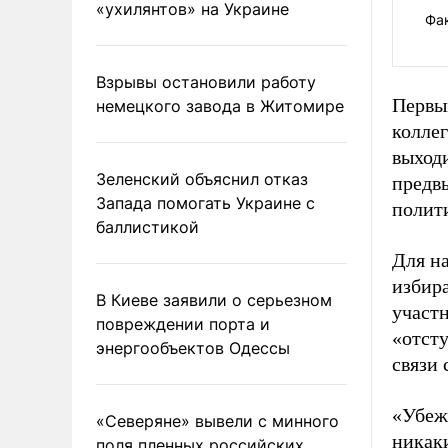
«ухилянтов» на Украине
Фа
Взрывы остановили работу
Первы
немецкого завода в Житомире
коллег
выход
Зеленский объяснил отказ
предв
Запада помогать Украине с
полит
баллистикой
Для на
избир
В Киеве заявили о серьезном
участ
повреждении порта и
«отсту
энергообъектов Одессы
связи
«Убеж
«Северяне» вывели с минного
никаки
поля пленных российских