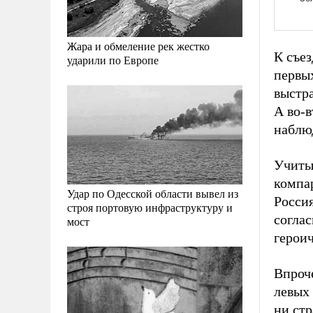
Жара и обмеление рек жестко
К съез
ударили по Европе
первы
выстр
А во-в
наблю
Учиты
компар
Удар по Одесской области вывел из
Росси
строя портовую инфраструктуру и
согла
мост
герои
Впроче
левых 
ни ст