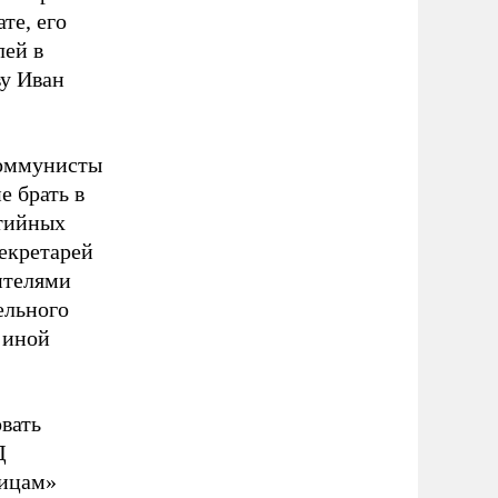
те, его
лей в
у Иван
коммунисты
е брать в
ртийных
секретарей
ителями
ельного
 иной
вать
Д
лицам»