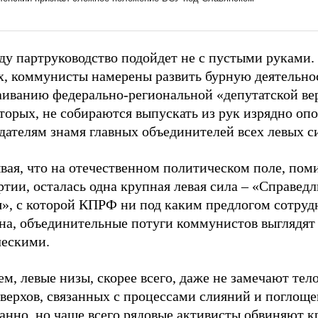
ду партруководство подойдет не с пустыми руками.
х, коммунисты намерены развить бурную деятельно
аиванию федерально-региональной «депутатской ве
торых, не собираются выпускать из рук изрядно оп
дателям знамя главных объединителей всех левых с
вая, что на отечественном политическом поле, пом
тии, осталась одна крупная левая сила – «Справедл
я», с которой КПРФ ни под каким предлогом сотруд
сна, объединительные потуги коммунистов выглядят
ческими.
м, левые низы, скорее всего, даже не замечают те
верхов, связанных с процессами слияний и поглоще
ранно, но чаще всего рядовые активисты обвиняют 