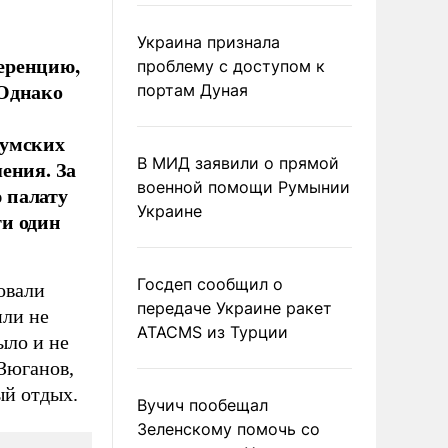
Украина признала
еренцию,
проблему с доступом к
 Однако
портам Дуная
думских
В МИД заявили о прямой
ения. За
военной помощи Румынии
 палату
Украине
ти один
Госдеп сообщил о
овали
передаче Украине ракет
или не
ATACMS из Турции
ыло и не
Зюганов,
ый отдых.
Вучич пообещал
Зеленскому помочь со