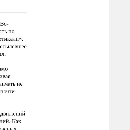
 Во-
сть по
ртикали».
остылевшее
ил.
имо
ивая
ничать не
 почти
лодвижений
ний. Как
красных