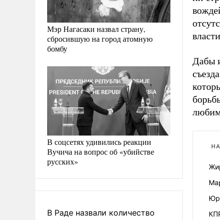
вожде
отсут
Мэр Нагасаки назвал страну,
власти
сбросившую на город атомную
бомбу
Дабы 
съезд
котор
борьбы
любим
В соцсетях удивились реакции
НА
Вучича на вопрос об «убийстве
русских»
Жи
Ма
Юр
В Раде назвали количество
КП