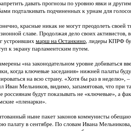
запретить давать прогнозы по уровню явки и други
бами подталкивать подчиненных к урнам для голосо
онечно, красные никак не могут преодолеть своей т
зионной славе. Продолжая дело своих активистов, 
рг устроивших
марш на Останкино
, лидеры КПРФ бу
туп к экрану парламентским путем.
амерены «на законодательном уровне добиваться вв
ики, когда ключевые заседания» нижней палаты буд
ироваться на всю страну. «Хотя бы раз в неделю», 
л Иван Мельников, видимо, запамятовав, что при т
е россиянам будут показывать не «ключевые», а фа
умские «пленарки».
нтованный ныне пакет законов коммунисты обещают
ю палату в сентябре. По словам Ивана Мельникова