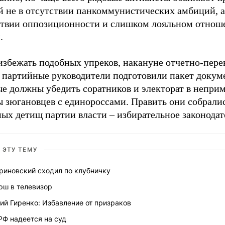
й не в отсутствии панкоммунистических амбиций, а
ствии оппозиционности и слишком лояльном отнош
.
избежать подобных упреков, накануне отчетно-пер
а партийные руководители подготовили пакет докум
ые должны убедить соратников и электорат в непр
 зюгановцев с единороссами. Править они собралис
ых детищ партии власти – избирательное законодат
 ЭТУ ТЕМУ
риновский сходил по клубничку
рш в телевизор
ий Гиренко: Избавление от призраков
РФ надеется на суд