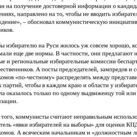
ан на получение достоверной информации о кандида
ниях, направлено на то, чтобы не вводить избирате
ждение», – обосновал коммунистическую инициатив
иков.
бы избирателю на Руси жилось уж совсем хорошо, 
али еще две нормы. В частности, они предлагают н
ые и региональные избирательные комиссии беспа
ественников. А посты председателей, зампредов и 
комов «по-честному» распределять между представ
 партий, чтобы в каждом краю и области у избират
ла оказалось только по одному выдвиженцу той или
изации.
 того, коммунисты считают неправильным использо
атель «явки избирателей на выборы» для оценки КП
комов. А всяческим начальникам и «должностным 