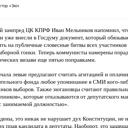
ктор «Зю»
й зампред ЦК КПРФ Иван Мельников напомнил, что
и уже внесли в Госдуму документ, который обязыва
ить на публичные словесные битвы всех участников
ыборной гонки. Теперь коммунисты намерены порад
ических визави еще пятью поправками.
чала левые предлагают считать агитацией и оплачив
ательного фонда любое упоминание в СМИ кого-либ
ников выборов. Также зюгановцы считают правильн
пников», которые отказываются от депутатского ма
 с занимаемой должностью».
дены, это никак не нарушает дух Конституции, не 
х прав кандидата в депутаты. Наоборот, это защищ