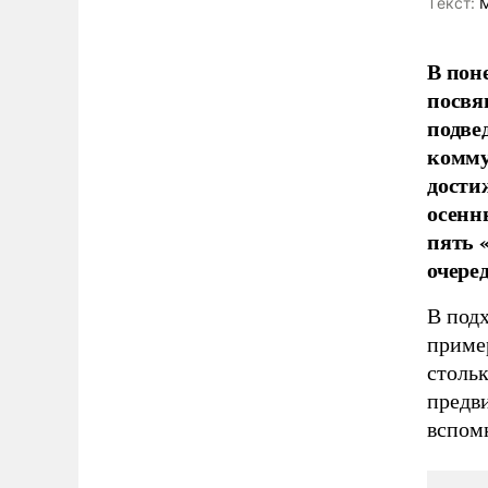
Tекст:
М
В пон
посвя
подве
комму
дости
осенн
пять 
очеред
В под
приме
стольк
предв
вспом