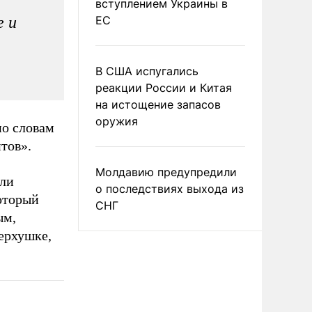
вступлением Украины в
е и
ЕС
В США испугались
реакции России и Китая
на истощение запасов
оружия
по словам
тов».
Молдавию предупредили
или
о последствиях выхода из
который
СНГ
ым,
ерхушке,