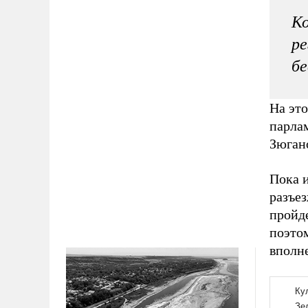
Ко
ре
б
На это
парла
Зюган
Пока 
разъез
пройде
поэто
вполн