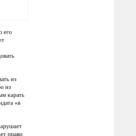
 его
ет
овать
ать из
о из
ым карать
ндата «в
нарушает
ает право