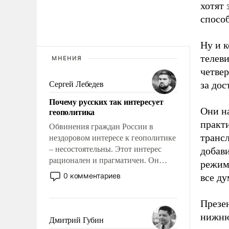
хотят 
спосо
Ну и к
телеви
МНЕНИЯ
четве
за дос
Сергей Лебедев
Почему русских так интересует
Они н
геополитика
практ
Обвинения граждан России в
трансл
нездоровом интересе к геополитике
– несостоятельны. Этот интерес
добави
рационален и прагматичен. Он
режим
обусловлен тысячелетним опытом
0 комментариев
все д
выживания в крайне непростых
условиях и фундаментальным
Презе
знанием, что мировая политика
нижню
имеет свойство заявляться на порог
Дмитрий Губин
нашего дома.