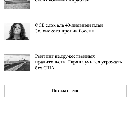
ФСБ сломала 40-дневный план
Зеленского против России
Рейтинг недружественных
правительств. Европа учится угрожать
без США
Показать ещё