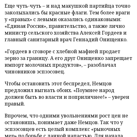
Еще чуть-чуть – и над макушкой партийца точно
заколыхались бы красные флаги. Тем более враги
у «правых» с левыми оказались одинаковыми:
«Единая Россия», правительство, а также лично
министр сельского хозяйства Алексей Гордеев и
главный санитарный врач Геннадий Онищенко.
«Гордеев в сговоре с хлебной мафией продает
зерно за границу. А его друг Онищенко запрещает
импорт молочных продуктов», – разоблачал
чиновников эспээсовец.
Чтобы остановить этот беспредел, Немцов
предложил выгнать обоих. «Поумнее народ
должен быть во власти и поприличнее!» – уверен
правый.
Впрочем, что одними увольнениями рост цен не
остановишь, понимает даже Немцов. Так что у
эспээсовцев есть целый комплекс «рыночных
мер» по борьбе с данной напастью. Для начала,