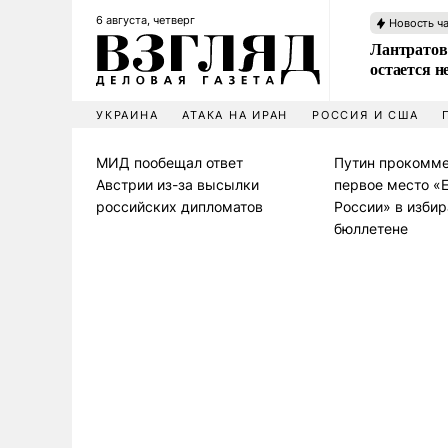
6 августа, четверг
Новость ч
Лантратов
остается н
УКРАИНА
АТАКА НА ИРАН
РОССИЯ И США
МИД пообещал ответ
Путин прокомме
Австрии из-за высылки
первое место «
российских дипломатов
России» в изби
бюллетене