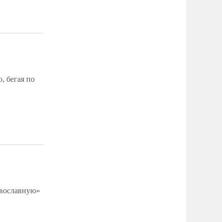
, бегая по
авославную»