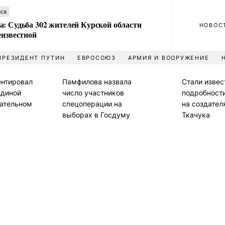
аса
а: Судьба 302 жителей Курской области
НОВОС
еизвестной
ПРЕЗИДЕНТ ПУТИН
ЕВРОСОЮЗ
АРМИЯ И ВООРУЖЕНИЕ
нтировал
Памфилова назвала
Стали изве
Единой
число участников
подробност
рательном
спецоперации на
на создател
выборах в Госдуму
Ткачука