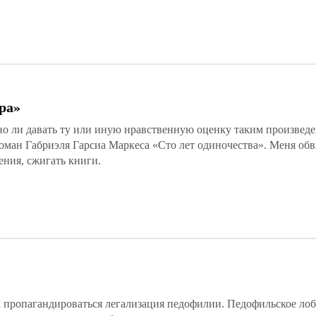
ора»
но ли давать ту или иную нравственную оценку таким произведе
оман Габриэля Гарсиа Маркеса «Сто лет одиночества». Меня об
ения, сжигать книги.
а пропагандироваться легализация педофилии. Педофильское лоб