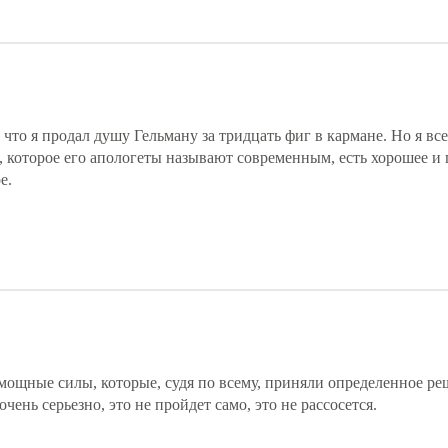
 что я продал душу Гельману за тридцать фиг в кармане. Но я все
, которое его апологеты называют современным, есть хорошее и 
е.
мощные силы, которые, судя по всему, приняли определенное ре
чень серьезно, это не пройдет само, это не рассосется.