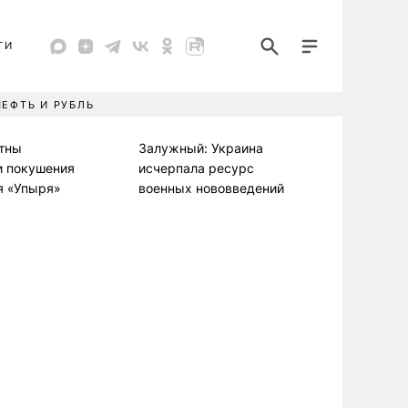
ТИ
НЕФТЬ И РУБЛЬ
стны
Залужный: Украина
и покушения
исчерпала ресурс
я «Упыря»
военных нововведений