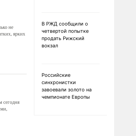
В РЖД сообщили о
ько не
четвертой попытке
атких, ярких
продать Рижский
вокзал
Российские
синхронистки
завоевали золото на
чемпионате Европы
м сегодня
ами,