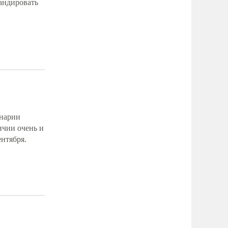
андировать
енарии
ичии очень и
ентября.