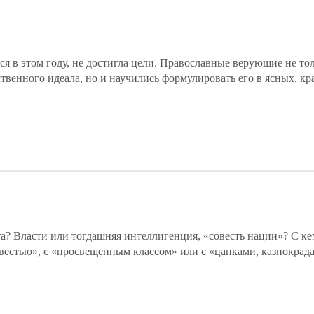
я в этом году, не достигла цели. Православные верующие не тол
твенного идеала, но и научились формулировать его в ясных, кр
та? Власти или тогдашняя интеллигенция, «совесть нации»? С ке
вестью», с «просвещенным классом» или с «цапками, казнокрад