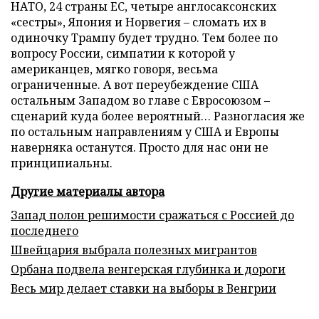
НАТО, 24 страны ЕС, четыре англосаксонских
«сестры», Япония и Норвегия – сломать их в
одиночку Трампу будет трудно. Тем более по
вопросу России, симпатии к которой у
американцев, мягко говоря, весьма
ограниченные. А вот переубеждение США
остальным Западом во главе с Евросоюзом –
сценарий куда более вероятный… Разногласия же
по остальным направлениям у США и Европы
наверняка останутся. Просто для нас они не
принципиальны.
Другие материалы автора
Запад полон решимости сражаться с Россией до
последнего
Швейцария выбрала полезных мигрантов
Орбана подвела венгерская глубинка и дороги
Весь мир делает ставки на выборы в Венгрии