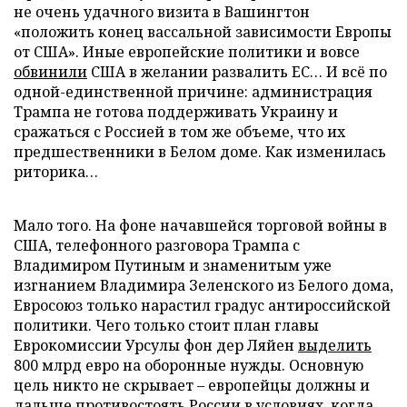
не очень удачного визита в Вашингтон
«положить конец вассальной зависимости Европы
от США». Иные европейские политики и вовсе
обвинили
США в желании развалить ЕС… И всё по
одной-единственной причине: администрация
Трампа не готова поддерживать Украину и
сражаться с Россией в том же объеме, что их
предшественники в Белом доме. Как изменилась
риторика…
Мало того. На фоне начавшейся торговой войны в
США, телефонного разговора Трампа с
Владимиром Путиным и знаменитым уже
изгнанием Владимира Зеленского из Белого дома,
Евросоюз только нарастил градус антироссийской
политики. Чего только стоит план главы
Еврокомиссии Урсулы фон дер Ляйен
выделить
800 млрд евро на оборонные нужды. Основную
цель никто не скрывает – европейцы должны и
дальше противостоять России в условиях, когда