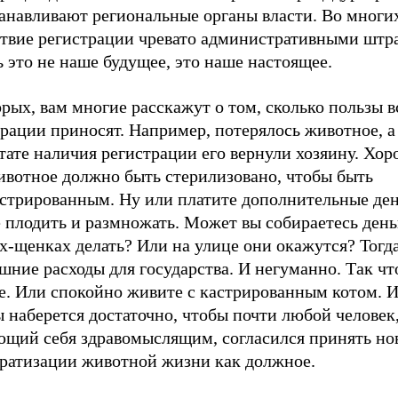
танавливают региональные органы власти. Во многи
ствие регистрации чревато административными штр
ь это не наше будущее, это наше настоящее.
рых, вам многие расскажут о том, сколько пользы в
рации приносят. Например, потерялось животное, а
тате наличия регистрации его вернули хозяину. Хо
ивотное должно быть стерилизовано, чтобы быть
истрированным. Ну или платите дополнительные ден
 плодить и размножать. Может вы собираетесь день
х-щенках делать? Или на улице они окажутся? Тогда
шние расходы для государства. И негуманно. Так чт
е. Или спокойно живите с кастрированным котом. И
 наберется достаточно, чтобы почти любой человек
ющий себя здравомыслящим, согласился принять но
ратизации животной жизни как должное.