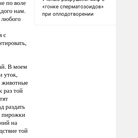
не по воле
«гонке сперматозоидов»
ждого нам.
при оплодотворении
и любого
я с
тировать,
ай. В моем
и уток,
и животные
к раз той
тят
ад раздать
е пирожки
ний на
дствие той