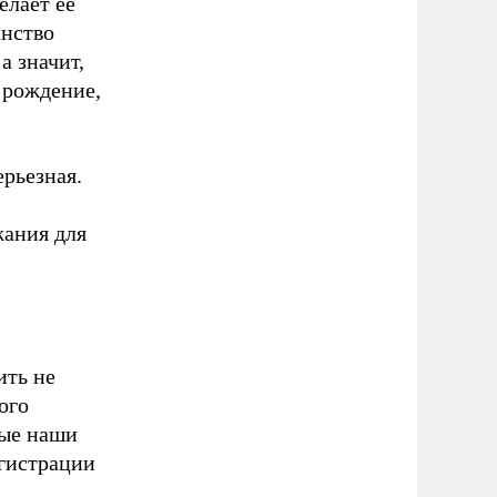
елает ее
анство
а значит,
 рождение,
ерьезная.
ания для
ить не
ого
ные наши
егистрации