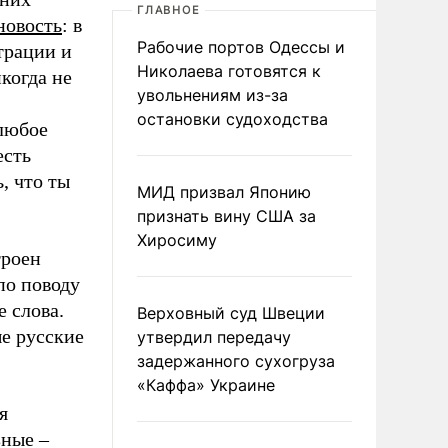
ГЛАВНОЕ
новость
: в
Рабочие портов Одессы и
трации и
Николаева готовятся к
когда не
увольнениям из-за
остановки судоходства
 любое
есть
, что ты
МИД призвал Японию
признать вину США за
Хиросиму
троен
по поводу
е слова.
Верховный суд Швеции
е русские
утвердил передачу
задержанного сухогруза
«Каффа» Украине
я
зные –