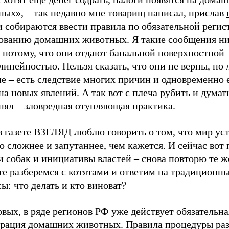
ных», – так недавно мне товарищ написал, прислав
 собираются ввести правила по обязательной регис
ованию домашних животных. Я такие сообщения ни
 потому, что они отдают банальной поверхностной
инейностью. Нельзя сказать, что они не верны, но
е – есть следствие многих причин и одновременно 
а новых явлений. А так вот с плеча рубить и думать
нял – зловредная отупляющая практика.
в газете ВЗГЛЯД люблю говорить о том, что мир ус
о сложнее и запутаннее, чем кажется. И сейчас вот 
и собак и инициативы властей – снова повторю те ж
е разберемся с котятами и ответим на традиционны
ы: что делать и кто виноват?
вых, в ряде регионов РФ уже действует обязательна
трация домашних животных. Правила процедуры ра