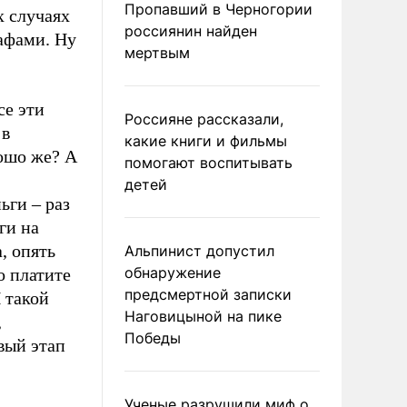
Пропавший в Черногории
х случаях
россиянин найден
афами. Ну
мертвым
се эти
Россияне рассказали,
 в
какие книги и фильмы
рошо же? А
помогают воспитывать
детей
ьги – раз
ги на
, опять
Альпинист допустил
обнаружение
о платите
предсмертной записки
 такой
Наговицыной на пике
,
Победы
вый этап
Ученые разрушили миф о