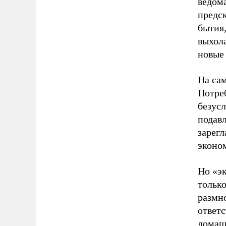
ведома
предс
бытия,
выхол
новые 
На сам
Потреб
безус
подав
зарегл
эконом
Но «эк
тольк
размн
ответс
домаш