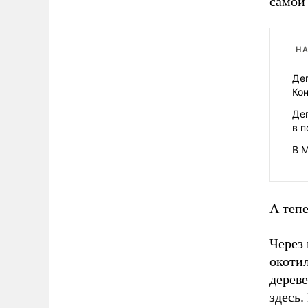
самой 
НА
Деп
Ко
Де
в 
В 
А тепе
Через 
окотил
дереве
здесь.