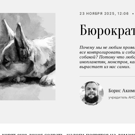
23 НОЯБРЯ 2025, 12:06
•
Бюрократ
Почему мы не любим прояв
все контролировать и соб
собакой? Потому что люба
инопланетян, монстров, ка
вырастает из нас самих.
Борис Аким
учредитель АНО
 хотят еще денег содрать, налоги появятся на дома