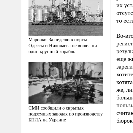
их ус
отсут
то ест
Во-вто
Марочко: За неделю в порты
регист
Одессы и Николаева не вошел ни
резуль
один крупный корабль
еще ж
зарег
хотите
котята
же, ли
больш
пользы
СМИ сообщили о скрытых
счита
подземных заводах по производству
БПЛА на Украине
бюрок