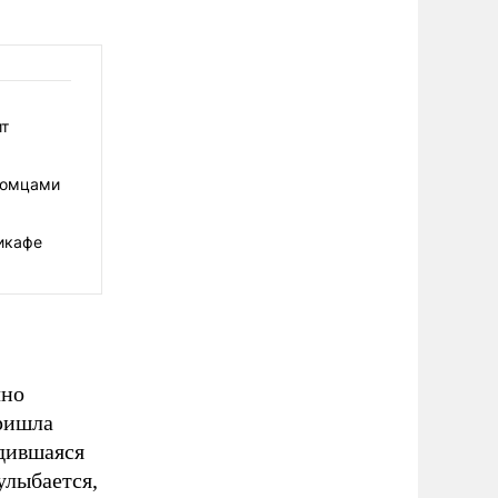
ит
томцами
икафе
чно
пришла
одившаяся
улыбается,