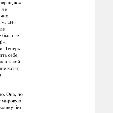
возвращаю».
 я к
ечно,
чем. «Не
сле
е было ее
!».
и. Теперь
ить себе,
дев такой
не котят,
и
о. Она, по
т мировую
кошку без