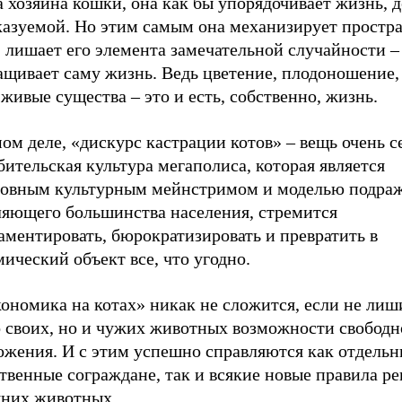
 хозяина кошки, она как бы упорядочивает жизнь, д
казуемой. Но этим самым она механизирует простр
 лишает его элемента замечательной случайности – 
ащивает саму жизнь. Ведь цветение, плодоношение,
живые существа – это и есть, собственно, жизнь.
ом деле, «дискурс кастрации котов» – вещь очень с
ительская культура мегаполиса, которая является
ловным культурным мейнстримом и моделью подраж
ляющего большинства населения, стремится
аментировать, бюрократизировать и превратить в
ический объект все, что угодно.
ономика на котах» никак не сложится, если не лиш
о своих, но и чужих животных возможности свободн
ожения. И с этим успешно справляются как отдель
твенные сограждане, так и всякие новые правила р
них животных.