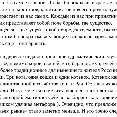
и есть самое главное. Любая бюрократия вырастает 
нетян, монстров, капиталистов и всего прочего чу
ырастает из нас самих. Каждый из нас при приняти
я представляет собой поле борьбы, где существо,
ящееся к цветущей живой непредсказуемости, бьетс
енним бюрократом, желающим все живое зарегламен
рь еще – оцифровать.
я в деревне недавно произошел драматический случ
тве, помимо коров, свиней, коз, баранов, кур, гусей 
и более традиционные для нынешнего жителя Росси
и. Три кота, одна кошка и один котенок. Котенок ка
единственной в хозяйстве кошки Раи. Остальных ко
али. И тут хочется отметить: еще несколько лет наз
 было проблематично. Сейчас разбирают как горячи
ишком удачная метафора!). Очевидно, что предложе
ьем рынке» стало заметно меньше. И это точно сле