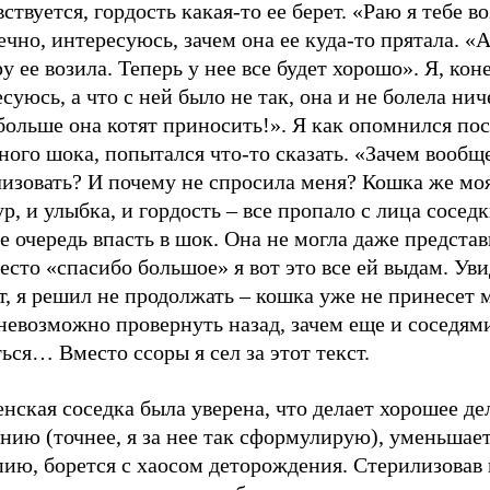
вствуется, гордость какая-то ее берет. «Раю я тебе 
ечно, интересуюсь, зачем она ее куда-то прятала. «А
у ее возила. Теперь у нее все будет хорошо». Я, кон
суюсь, а что с ней было не так, она и не болела ни
больше она котят приносить!». Я как опомнился по
ого шока, попытался что-то сказать. «Зачем вообщ
изовать? И почему не спросила меня? Кошка же моя
, и улыбка, и гордость – все пропало с лица соседк
е очередь впасть в шок. Она не могла даже представ
есто «спасибо большое» я вот это все ей выдам. Уви
, я решил не продолжать – кошка уже не принесет м
невозможно провернуть назад, зачем еще и соседям
ься… Вместо ссоры я сел за этот текст.
нская соседка была уверена, что делает хорошее дел
нию (точнее, я за нее так сформулирую), уменьшае
ию, борется с хаосом деторождения. Стерилизовав 