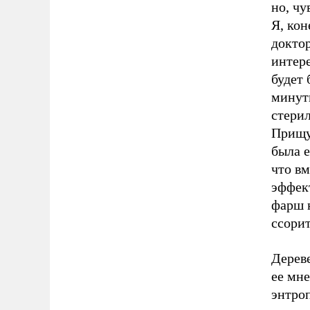
но, чу
Я, кон
доктор
интере
будет 
минутн
стерил
Прищур
была е
что вм
эффект
фарш 
ссорит
Дереве
ее мне
энтроп