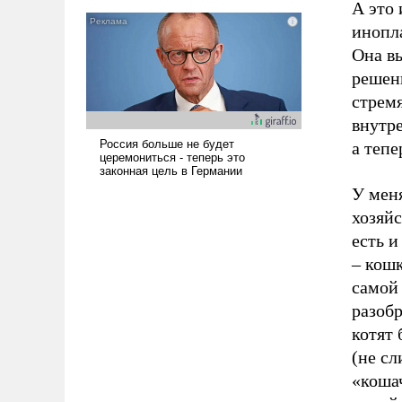
А это 
инопла
Она в
решени
стрем
внутр
а тепе
У мен
хозяйс
есть 
– кошк
самой 
разобр
котят
(не сл
«кошач