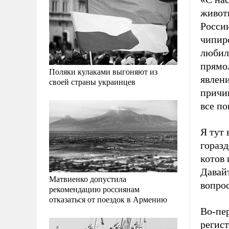
живот
России
чипир
любил
прямол
Поляки кулаками выгоняют из
явлени
своей страны украинцев
причин
все по
Я тут 
горазд
котов 
Давайт
Матвиенко допустила
вопрос
рекомендацию россиянам
отказаться от поездок в Армению
Во-пер
регис