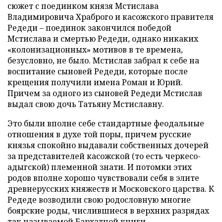
сюжет с поединком князя Мстислава
Владимировича Храброго и касожского правителя
Редеди – поединок закончился победой
Мстислава и смертью Редеди, однако никаких
«колонизационных» мотивов в те времена,
безусловно, не было. Мстислав забрал к себе на
воспитание сыновей Редеди, которые после
крещения получили имена Роман и Юрий.
Причем за одного из сыновей Редеди Мстислав
выдал свою дочь Татьяну Мстиславну.
Это были вполне себе стандартные феодальные
отношения в духе той поры, причем русские
князья спокойно выдавали собственных дочерей
за представителей касожской (то есть черкесо-
адыгской) племенной знати. И потомки этих
родов вполне хорошо чувствовали себя в элите
древнерусских княжеств и Московского царства. К
Редеде возводили свою родословную многие
боярские роды, числившиеся в верхних разрядах
так называемой Бархатной книги.