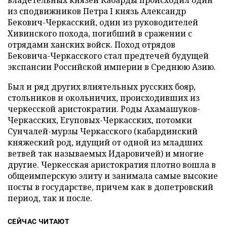
из сподвижников Петра I князь Александр
Бекович-Черкасский, один из руководителей
Хивинского похода, погибший в сражении с
отрядами ханских войск. Поход отрядов
Бековича-Черкасского стал предтечей будущей
экспансии Российской империи в Среднюю Азию.
Был и ряд других влиятельных русских бояр,
стольников и окольничих, происходивших из
черкесской аристократии. Роды Ахамашуков-
Черкасских, Егуповых-Черкасских, потомки
Сунчалей-мурзы Черкасского (кабардинский
княжеский род, идущий от одной из младших
ветвей так называемых Идаровичей) и многие
другие. Черкесская аристократия плотно вошла в
общеимперскую элиту и занимала самые высокие
посты в государстве, причем как в допетровский
период, так и после.
СЕЙЧАС ЧИТАЮТ