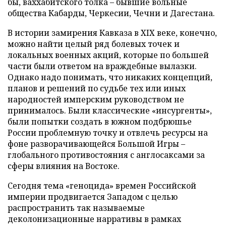
бы, ваххабитского толка – бывшие вольные
общества Кабарды, Черкесии, Чечни и Дагестана.
В истории замирения Кавказа в XIX веке, конечно,
можно найти целый ряд болевых точек и
локальных военных акций, которые по большей
части были ответом на враждебные вылазки.
Однако надо понимать, что никаких концепций,
планов и решений по судьбе тех или иных
народностей имперским руководством не
принималось.
Были классические «инсургенты»,
были попытки создать в южном подбрюшье
России проблемную точку и отвлечь ресурсы на
фоне разворачивающейся Большой Игры –
глобального противостояния с англосаксами за
сферы влияния на Востоке.
Сегодня тема «геноцида» времен Российской
империи продвигается Западом с целью
распространить так называемые
деколонизационные нарративы в рамках