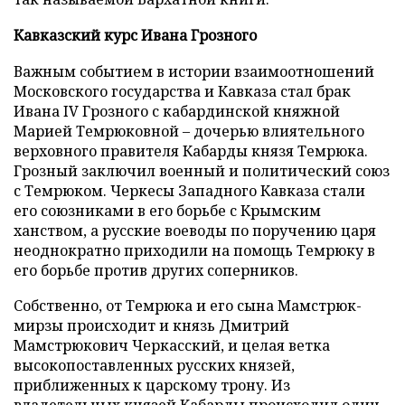
Кавказский курс Ивана Грозного
Важным событием в истории взаимоотношений
Московского государства и Кавказа стал брак
Ивана IV Грозного с кабардинской княжной
Марией Темрюковной – дочерью влиятельного
верховного правителя Кабарды князя Темрюка.
Грозный заключил военный и политический союз
с Темрюком. Черкесы Западного Кавказа стали
его союзниками в его борьбе с Крымским
ханством, а русские воеводы по поручению царя
неоднократно приходили на помощь Темрюку в
его борьбе против других соперников.
Собственно, от Темрюка и его сына Мамстрюк-
мирзы происходит и князь Дмитрий
Мамстрюкович Черкасский, и целая ветка
высокопоставленных русских князей,
приближенных к царскому трону. Из
владетельных князей Кабарды происходил один