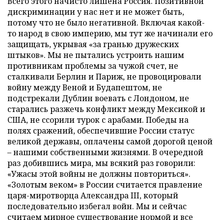
Всего этого начисто лишена Россия. Позитивной
дискриминации у нас нет и не может быть,
потому что не было негативной. Включая какой-
то народ в свою империю, мы тут же начинали его
защищать, укрывая «за гранью дружеских
штыков». Мы не пытались устроить нашим
противникам проблемы за чужой счет, не
сталкивали Берлин и Париж, не провоцировали
войну между Веной и Будапештом, не
подстрекали Дублин воевать с Лондоном, не
старались разжечь конфликт между Мексикой и
США, не ссорили турок с арабами. Победы на
полях сражений, обеспечившие России статус
великой державы, оплачены самой дорогой ценой
– нашими собственными жизнями. В очередной
раз добившись мира, мы всякий раз говорили:
«Ужасы этой войны не должны повториться».
«Золотым веком» в России считается правление
царя-миротворца Александра III, который
последовательно избегал войн. Мы и сейчас
считаем мирное существование нормой и все