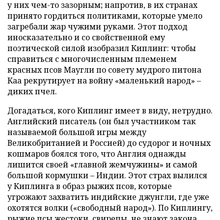
у них чем-то зазорным; напротив, в их странах
принято гордиться политиками, которые умело
загребали жар чужими руками. Этот подход
иносказательно и со свойственной ему
поэтической силой изобразил Киплинг: чтобы
справиться с многочисленным племенем
красных псов Маугли по совету мудрого питона
Каа рекрутирует на войну «маленький народ» –
диких пчел.
Догадаться, кого Киплинг имеет в виду, нетрудно.
Английский писатель (он был участником так
называемой большой игры между
Великобританией и Россией) до судорог и ночных
кошмаров боялся того, что Англия однажды
лишится своей «главной жемчужины» и самой
большой кормушки – Индии. Этот страх вылился
у Киплинга в образ рыжих псов, которые
угрожают захватить индийские джунгли, где уже
охотятся волки («свободный народ»). По Киплингу,
рыжие псы жестоки, свирепы, не знают закона