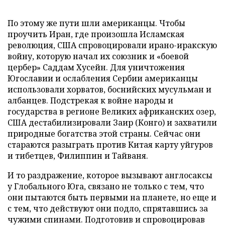
По этому же пути шли американцы. Чтобы
проучить Иран, где произошла Исламская
революция, США спровоцировали ирано-иракскую
войну, которую начал их союзник и «боевой
цербер» Саддам Хусейн. Для уничтожения
Югославии и ослабления Сербии американцы
использовали хорватов, боснийских мусульман и
албанцев. Подстрекая к войне народы и
государства в регионе Великих африканских озер,
США дестабилизировали Заир (Конго) и захватили
природные богатства этой страны. Сейчас они
стараются разыграть против Китая карту уйгуров
и тибетцев, Филиппин и Тайваня.
И то раздражение, которое вызывают англосаксы
у Глобального Юга, связано не только с тем, что
они пытаются быть первыми на планете, но еще и
с тем, что действуют они подло, спрятавшись за
чужими спинами. Подготовив и спровоцировав