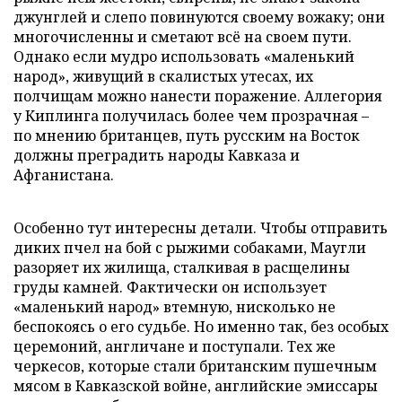
джунглей и слепо повинуются своему вожаку; они
многочисленны и сметают всё на своем пути.
Однако если мудро использовать «маленький
народ», живущий в скалистых утесах, их
полчищам можно нанести поражение. Аллегория
у Киплинга получилась более чем прозрачная –
по мнению британцев, путь русским на Восток
должны преградить народы Кавказа и
Афганистана.
Особенно тут интересны детали. Чтобы отправить
диких пчел на бой с рыжими собаками, Маугли
разоряет их жилища, сталкивая в расщелины
груды камней. Фактически он использует
«маленький народ» втемную, нисколько не
беспокоясь о его судьбе. Но именно так, без особых
церемоний, англичане и поступали. Тех же
черкесов, которые стали британским пушечным
мясом в Кавказской войне, английские эмиссары