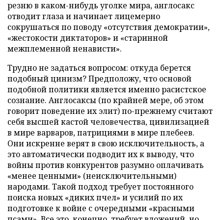
резню в каком-нибудь уголке мира, англосакс
отводит глаза и начинает лицемерно
сокрушаться по поводу «отсутствия демократии»,
«жестокости диктаторов» и «старинной
межплеменной ненависти».
Трудно не задаться вопросом: откуда берется
подобный цинизм? Предположу, что основой
подобной политики является именно расистское
сознание. Англосаксы (по крайней мере, об этом
говорит поведение их элит) по-прежнему считают
себя высшей кастой человечества, цивилизацией
в мире варваров, патрициями в мире плебеев.
Они искренне верят в свою исключительность, а
это автоматически подводит их к выводу, что
войны против конкурентов разумно оплачивать
«менее ценными» (неисключительными)
народами. Такой подход требует постоянного
поиска новых «диких пчел» и усилий по их
подготовке к войне с очередными «красными
псами». Все это, конечно, требует вложений, но