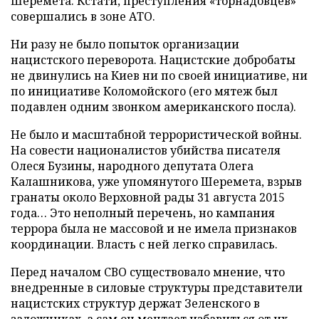
Шеремета. Кстати, преступления «торнадовцев»
совершались в зоне АТО.
Ни разу не было попыток организации
нацистского переворота. Нацистские добробаты
не двинулись на Киев ни по своей инициативе, ни
по инициативе Коломойского (его мятеж был
подавлен одним звонком американского посла).
Не было и масштабной террористической войны.
На совести националистов убийства писателя
Олеся Бузины, народного депутата Олега
Калашникова, уже упомянутого Шеремета, взрыв
гранаты около Верховной рады 31 августа 2015
года… Это неполный перечень, но кампания
террора была не массовой и не имела признаков
координации. Власть с ней легко справилась.
Перед началом СВО существовало мнение, что
внедренные в силовые структуры представители
нацистских структур держат Зеленского в
заложниках, а сам он мечтает избавиться от их