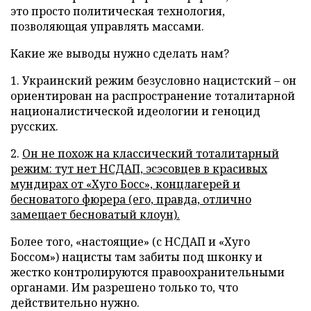
это просто политическая технология,
позволяющая управлять массами.
Какие же выводы нужно сделать нам?
1. Украинский режим безусловно нацистский – он
ориентирован на распространение тоталитарной
националистической идеологии и геноцид
русских.
2.
Он не похож на классический тоталитарный
режим: тут нет НСДАП, эсэсовцев в красивых
мундирах от «Хуго Босс», концлагерей и
бесноватого фюрера (его, правда, отлично
замещает бесноватый клоун).
Более того, «настоящие» (с НСДАП и «Хуго
Боссом») нацисты там забиты под шконку и
жестко контролируются правоохранительными
органами. Им разрешено только то, что
действительно нужно.