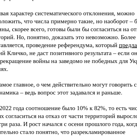
вая характер систематического отклонения, можно
ложить, что числа примерно такие, но наоборот – 
ны, скорее всего, готовы были бы согласиться на от
орий. Но, понятно, доказать это невозможно. Более 
тавляется, проведение референдума, который
предла
й Кличко, не даст позитивного результата – если о
прекращение войны на заведомо не победных для У
ях.
амое главное, о чем действительно могут говорить 
намика – ведь вопрос этот задавался и раньше.
2022 года соотношение было 10% к 82%, то есть чи
х согласиться на отказ от части территорий выросл
три раза. И рост начался с осени прошлого года, ког
тельно стало понятно, что разрекламированное