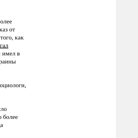
более
каз от
того, как
гал
н имел в
краины
социологи,
сло
о более
да