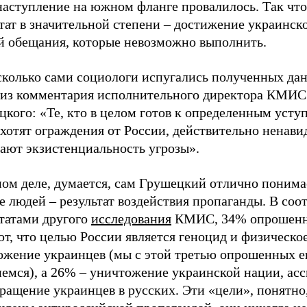
наступление на южном фланге провалилось. Так что
тат в значительной степени – достижение украинско
й обещания, которые невозможно выполнить.
асколько сами социологи испугались полученных да
 из комментария исполнительного директора КМИС
кого: «Те, кто в целом готов к определенным усту
хотят ограждения от России, действительно ненавид
ают экзистенциальность угрозы».
ом деле, думается, сам Грушецкий отлично понимае
 людей – результат воздействия пропаганды. В соот
ьтатами другого
исследования
КМИС, 34% опрошен
т, что целью России является геноцид и физическо
ожение украинцев (мы с этой третью опрошенных 
немся), а 26% – уничтожение украинской нации, ас
ращение украинцев в русских. Эти «цели», понятно