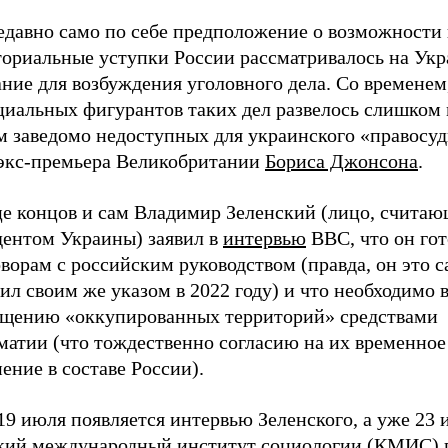
едавно само по себе предположение о возможности 
ториальные уступки России рассматривалось на Укр
ние для возбуждения уголовного дела. Со временем,
циальных фигурантов таких дел развелось слишком 
м заведомо недоступных для украинского «правосуд
 экс-премьера Великобритании
Бориса Джонсона
.
це концов и сам Владимир Зеленский (лицо, считаю
дентом Украины) заявил в
интервью
ВВС, что он гот
ворам с российским руководством (правда, он это с
ил своим же указом в 2022 году) и что необходимо 
ащению «оккупированных территорий» средствами
матии (что тождественно согласию на их временное
ение в составе России).
19 июля появляется интервью Зеленского, а уже 23
кий международный институт социологии (КМИС) 