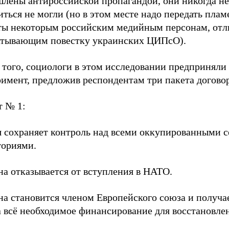
лены антироссийской пропагандой, они никогда не
иться не могли (но в этом месте надо передать пла
ты некоторым российским медийным персонам, отл
атывающим повестку украинских ЦИПсО).
 того, социологи в этом исследовании предприняли
римент, предложив респондентам три пакета догово
т № 1:
я сохраняет контроль над всеми оккупированными с
ториями.
на отказывается от вступления в НАТО.
на становится членом Европейского союза и получа
а всё необходимое финансирование для восстановле