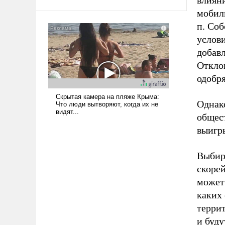
влиян
мобили
п. Соб
услов
добав
Откло
одобр
Однак
общес
выигр
Выбир
скоре
может 
каких 
террит
и буд