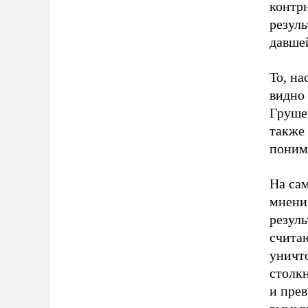
контр
резуль
давше
То, н
видно
Грушец
также 
поним
На сам
мнение
резул
считаю
уничт
столк
и прев