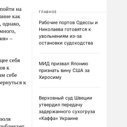
пойти на
ГЛАВНОЕ
аине как
Рабочие портов Одессы и
 однако,
Николаева готовятся к
много,
увольнениям из-за
ия» –
остановки судоходства
щее себя
МИД призвал Японию
ов к
признать вину США за
ам себе
Хиросиму
вернуться к
Верховный суд Швеции
утвердил передачу
задержанного сухогруза
«Каффа» Украине
 июля
публикует