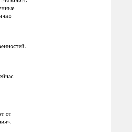
 ставились
менные
ично
ренностей.
ейчас
ет от
ния».