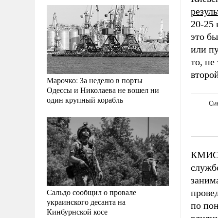
резуль
20-25 
это бы
или пу
то, не
второй
Марочко: За неделю в порты
Одессы и Николаева не вошел ни
один крупный корабль
КМИС 
службо
занима
Сальдо сообщил о провале
прове
украинского десанта на
по по
Кинбурнской косе