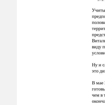
Учиты
предпо
полови
террит
предс
Витали
виду 
услови
Ну и с
это ди
В мае 
готовы
чем в 
оконча