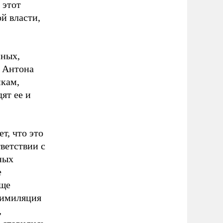
 этот
й власти,
нных,
 Антона
пкам,
ят ее и
т, что это
ветствии с
ных
е
еще
симиляция
,