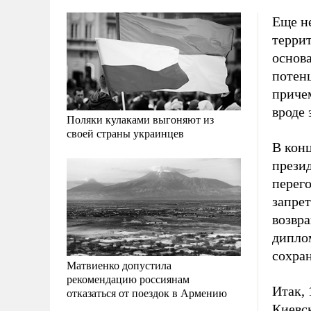
Еще н
терри
основа
потен
приче
вроде
Поляки кулаками выгоняют из
своей страны украинцев
В кон
прези
перего
запрет
возвр
дипло
сохран
Матвиенко допустила
рекомендацию россиянам
Итак, 
отказаться от поездок в Армению
Киевс