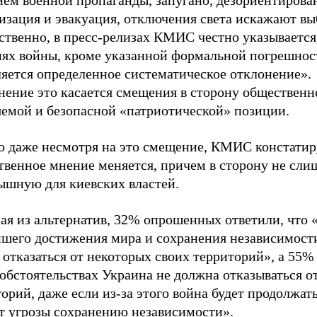
ием военной пропаганды, запугано, дезориентирова
зация и эвакуация, отключения света искажают выб
ственно, в пресс-релизах КМИС честно указывается,
иях войны, кроме указанной формальной погрешност
ляется определенное систематическое отклонение».
нение это касается смещения в сторону общественн
яемой и безопасной «патриотической» позиции.
о даже несмотря на это смещение, КМИС констатиру
твенное мнение меняется, причем в сторону не сли
ышную для киевских властей.
ая из альтернатив, 32% опрошенных ответили, что 
йшего достижения мира и сохранения независимост
отказаться от некоторых своих территорий», а 55%
обстоятельствах Украина не должна отказываться о
орий, даже если из-за этого война будет продолжат
ут угрозы сохранению независимости».