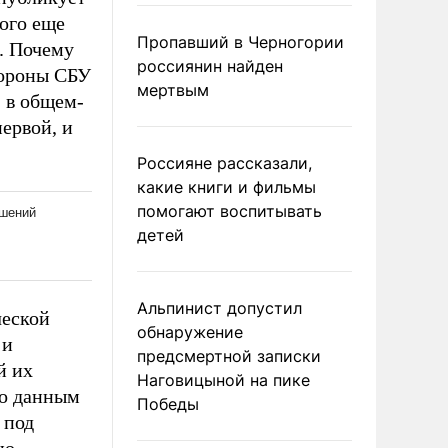
ого еще
Пропавший в Черногории
. Почему
россиянин найден
тороны СБУ
мертвым
 в общем-
первой, и
Россияне рассказали,
какие книги и фильмы
помогают воспитывать
детей
Альпинист допустил
ческой
обнаружение
 и
предсмертной записки
й их
Наговицыной на пике
го данным
Победы
 под