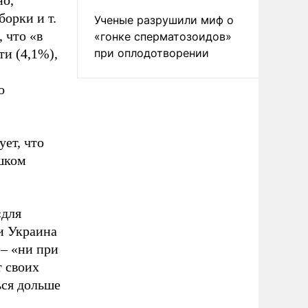
но,
орки и т.
Ученые разрушили миф о
 что «в
«гонке сперматозоидов»
и (4,1%),
при оплодотворении
о
ет, что
шком
«для
и Украина
 – «ни при
т своих
ься дольше