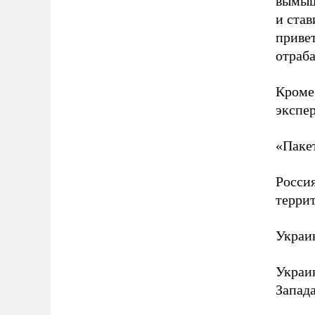
вымыш
и став
приве
отраб
Кроме
экспе
«Паке
Росси
терри
Украи
Украи
Запад