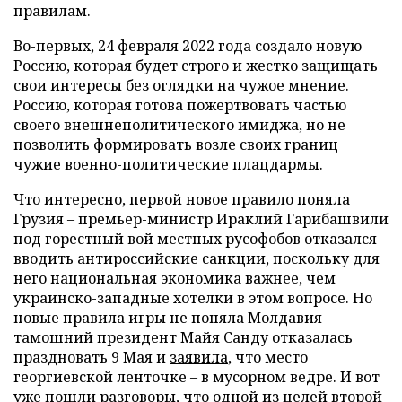
правилам.
Во-первых, 24 февраля 2022 года создало новую
Россию, которая будет строго и жестко защищать
свои интересы без оглядки на чужое мнение.
Россию, которая готова пожертвовать частью
своего внешнеполитического имиджа, но не
позволить формировать возле своих границ
чужие военно-политические плацдармы.
Что интересно, первой новое правило поняла
Грузия – премьер-министр Ираклий Гарибашвили
под горестный вой местных русофобов отказался
вводить антироссийские санкции, поскольку для
него национальная экономика важнее, чем
украинско-западные хотелки в этом вопросе. Но
новые правила игры не поняла Молдавия –
тамошний президент Майя Санду отказалась
праздновать 9 Мая и
заявила
, что место
георгиевской ленточке – в мусорном ведре. И вот
уже пошли разговоры, что одной из целей второй