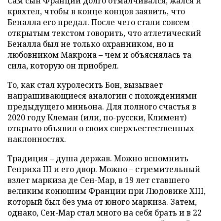
Сам сын Франции долго отмалчивался, жался и
кряхтел, чтобы в конце концов заявить, что
Беналла его предал. После чего стали совсем
открытым текстом говорить, что атлетический
Беналла был не только охранником, но и
любовником Макрона – чем и объяснялась та
сила, которую он приобрел.
То, как стал куролесить Бон, вызывает
напрашивающиеся аналогии с похождениями
предыдущего миньона. Для полного счастья в
2020 году Клеман (или, по-русски, Климент)
открыто объявил о своих сверхъестественных
наклонностях.
Традиция – душа держав. Можно вспомнить
Генриха III и его двор. Можно – стремительный
взлет маркиза де Сен-Мар, в 19 лет ставшего
великим конюшим Франции при Людовике XIII,
который был без ума от юного маркиза. Затем,
однако, Сен-Мар стал много на себя брать и в 22