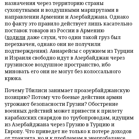
назначения через территорию страны
сухопутными и воздушными маршрутами в
направлении Армении и Азербайджана. Однако
по факту это правило действует лишь касательно
поставок товаров из России в Армению
(
ходили
даже слухи, что один такой груз был
перехвачен, однако они не получили
подтверждения). Авиарейсы с оружием из Турции
и Израиля свободно идут в Азербайджан через
грузинское воздушное пространство, ибо
миновать его они не могут без колоссального
крюка.
Почему Тбилиси занимает проазербайджанскую
позицию? Потому что боевые действия армян
угрожают безопасности Грузии? Обострение
военных действий может привести к прилету
карабахских снарядов по трубопроводам, идущим
из Азербайджана через Грузию в Турцию и
Европу. Что приведет не только к потере доходов
от транзита, но и к проблемам в энергобалансе