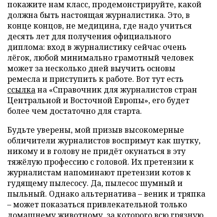
покажите нам класс, продемонстрируйте, какой
должна быть настоящая журналистика. Это, в
конце концов, не медицина, где надо учиться
десять лет для получения официального
диплома: вход в журналистику сейчас очень
лёгок, любой минимально грамотный человек
может за несколько дней выучить основы
ремесла и приступить к работе. Вот тут есть
ссылка
на «Справочник для журналистов стран
Центральной и Восточной Европы», его будет
более чем достаточно для старта.
Будьте уверены, мой призыв высокомерные
обличители журналистов воспримут как шутку,
никому и в голову не придёт окунаться в эту
тяжёлую профессию с головой. Их претензии к
журналистам напоминают претензии котов к
гудящему пылесосу. Да, пылесос шумный и
пыльный. Однако альтернатива – веник и тряпка
– может показаться привлекательной только
домашнему животному, за которого всю грязную