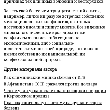
причинах тех или иных волнений и беспорядков.
За весь свой более чем тридцатилетний опыт я,
например, лично ни разу не встречал собственно
межнациональных конфликтов, о которых
постоянно писали и пишут многие. Все виденные
мною многочисленные кровопролитные
конфликты являлись либо социально-
экономическими, либо социально-
политическими по своей природе, но никак не
имели собственно ни национальной, ни
конфессиональной природы.
Другие материалы автора
Как олимпийский мишка сбежал от КГБ
В Афганистане СССР сражался против доллара
Что не учли украинские планировщики операции
в Керченском проливе
Правоохранительную систему разрушает старая
болезнь