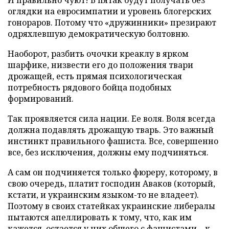
И правильно чуют! В пятак будут получать без
оглядки на евросимпатии и уровень блогерских
гонораров. Потому что «дружинники» презирают
одряхлевшую демократическую болтовню.
Наоборот, разбить очочки креаклу в ярком
шарфике, низвести его до положения твари
дрожащей, есть прямая психологическая
потребность рядового бойца подобных
формирований.
Так проявляется сила нации. Ее воля. Воля всегда
должна подавлять дрожащую тварь. Это важный
инстинкт правильного фашиста. Все, совершенно
все, без исключения, должны ему подчиняться.
А сам он подчиняется только фюреру, которому, в
свою очередь, платит господин Аваков (который,
кстати, и украинским языком-то не владеет).
Поэтому в своих статейках украинские либералы
пытаются апеллировать к тому, что, как им
кажется, остается у них общего с фашистами – к