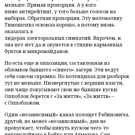
меньше. Прямая пропорция. А у кого
ниже антирейтинг, у того больше голосов на
выборах. Обратная пропорция. Эту математику
Тимошенко освоила хорошо, а потому вновь
оказалась в
лидерах электоральных симпатий. Впрочем, и
она нет-нет да и окунется в стихию карманных
бунтов и микромайданов.
Но есть еще и оппозиция, составленная из
обломков бывшего «синего» лагеря. Эти ведут
себя совсем скромно. Но потенциала для разборок
тут не меньше. Низвергнутые с вершин власти,
они чаще покусывают свои же бывшие куски:
Оппоблок борется с «За життя», «За життя» –
с Оппоблоком.
Один «независимый» канал полощет Рабиновича,
другой, не менее «независимый», дня не
пропускает, чтобы кинуть куском чего-то
непристойного в Бойко или Ахметова. Сам