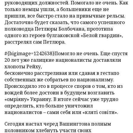
руководящих должностей. Помогало не очень. Как
только немцы ушли, а большевики еще не
пришли, все быстро стало на привычные рельсы.
Достаточно будет сказать, что самого успешного
полководца Петлюры Болбочана, прототипа
одного из героев булгаковской «Белой гвардии»,
расстрелял сам Петлюра.
#{bigimage=1242638}Помогло не очень. Еще спустя
20 лет уже галицкие националисты доставляли
хлопоты Рейху,
бесконечно расстреливая или сдавая в гестапо
собственных же собратьев по национализму.
Происходило это в процессе споров о том, кто из
вождей более достоин в будущем возглавить
«омріяну» Украину. В итоге сейчас уже трудно
определить, кто больше уничтожил
националистов – сами себя или «кляті совіти».
Сегодня настал черед Вашингтона полным
половником хлебнуть участи своих