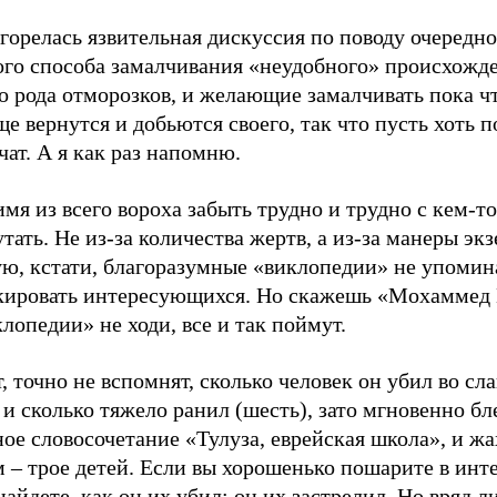
горелась язвительная дискуссия по поводу очередно
ого способа замалчивания «неудобного» происхожд
о рода отморозков, и желающие замалчивать пока ч
е вернутся и добьются своего, так что пусть хоть п
ат. А я как раз напомню.
мя из всего вороха забыть трудно и трудно с кем-то
тать. Hе из-за количества жертв, а из-за манеры эк
ую, кстати, благоразумные «виклопедии» не упомин
кировать интересующихся. Но скажешь «Мохаммед 
лопедии» не ходи, все и так поймут.
 точно не вспомнят, сколько человек он убил во сл
 и сколько тяжело ранил (шесть), зато мгновенно бл
ое словосочетание «Тулузa, еврейская школа», и жа
 – трое детей. Если вы хорошенько пошарите в инте
найдете, как он их убил: он их застрелил. Но вряд л