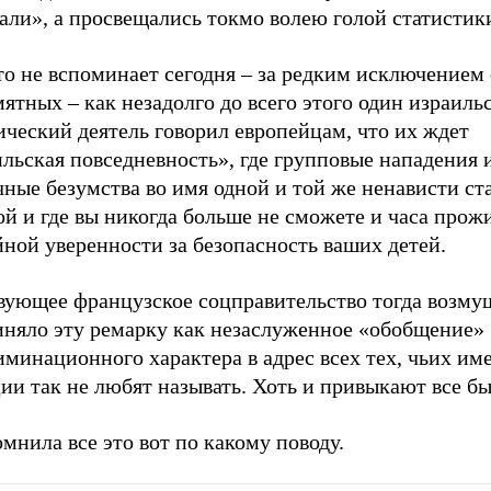
али», а прoсвещались токмо волею голой статистик
то не вспоминает сегодня – за редким исключением
ятных – как незадолго до всего этого один израиль
ческий деятель говорил европейцам, что их ждет
льская повседневность», где групповые нападения 
ные безумства во имя одной и той же ненависти ст
й и где вы никогда больше не сможете и часа прожи
ной уверенности за безопасность ваших детей.
вующее французское соцправительство тогда возму
иняло эту ремарку как незаслуженное «обобщение»
минационного характера в адрес всех тех, чьих им
и так не любят называть. Хоть и привыкают все бы
мнила все это вот по какому поводу.