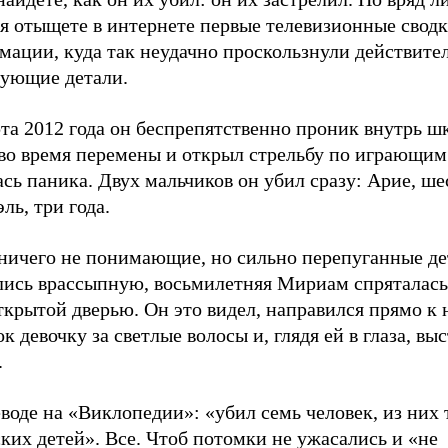
ня отыщете в интернете первые телевизионные свод
мации, куда так неудачно проскользнули действите
ующие детали.
та 2012 года он беспрепятственно проник внутрь ш
 во время перемены и открыл стрельбу по играющим
сь паника. Двух мальчиков он убил сразу: Арие, шес
ль, три года.
 ничего не понимающие, но сильно перепуганные де
лись врассыпную, восьмилетняя Мириам спряталась
крытой дверью. Он это видел, направился прямо к 
к девочку за светлые волосы и, глядя ей в глаза, вы
.
воде на «Виклопедии»: «убил семь человек, из них 
ких детей». Все. Чтоб потомки не ужасались и «не