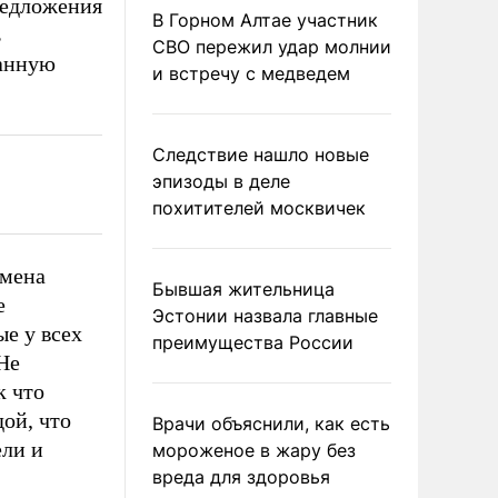
редложения
В Горном Алтае участник
ь
СВО пережил удар молнии
данную
и встречу с медведем
Следствие нашло новые
эпизоды в деле
похитителей москвичек
имена
Бывшая жительница
е
Эстонии назвала главные
е у всех
преимущества России
Не
к что
ой, что
Врачи объяснили, как есть
ели и
мороженое в жару без
вреда для здоровья