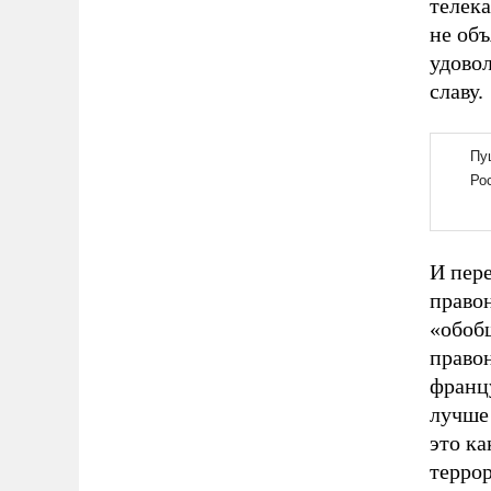
телек
не объ
удово
славу.
И пере
право
«обобщ
правон
францу
лучше 
это к
терро