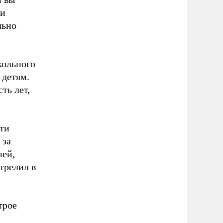
ки
льно
кольного
 детям.
ть лет,
ти
 за
ней,
стрелил в
трое