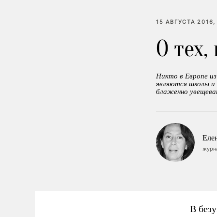
15 АВГУСТА 2016,
О тех,
Никто в Европе и
являются школы и 
блаженно увещева
Еле
журн
В без