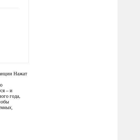
ранции Нажат
 о
ся – и
ого года,
тобы
енных,