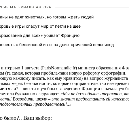
УГИЕ МАТЕРИАЛЫ АВТОРА
аны не едят животных, но готовы жрать людей
ровые игры спасут мир от петли на шее
бразование для всех» убивает Францию
есесть с бензиновой иглы на доисторический велосипед
 интервью 1 августа (ParisNormandie.fr) министр обрaзования Ф
ем (та самая, которая пробила-таки новую реформу орфографии,
ющую каждому писать, как ему нравится) на вопрос журналиста
имых мерах безопасности, которые соцправительство намеревает
ается ли? – ввести в учебных заведениях Франции с начала учебн
тветила буквально следующее:
«Мы не дожидались терактов, ч
вать! Bозродить школу – это значит предоставить ей качеств
подготовленных преподавателей!..»
о было?.. Ваш выбор: