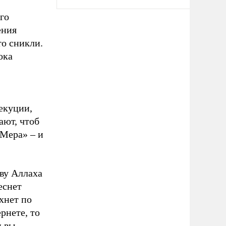
го
ения
то сникли.
ока
зекуции,
ают, чтоб
Мера» – и
аву Аллаха
еснет
хнет по
рнете, то
и вы