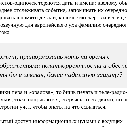
истов-одиночек теряются даты и имена: квелому об
уднее отслеживать события, запоминать их очередно
овать в памяти детали, количество жертв и все еще
гозвучную для европейского уха фамилию очередно
озка.
жет, притормозить хоть на время с
ображениями политкорректности и обесп
тя бы в школах, более надежную защиту?
ики пера и «оралова», то бишь печать и теле-радио
льня, тоже напрягаются, сверяясь со сводками, но о
строгий учет, чтобы знать, на что ссылаться.
рытый доступ информационных цунами с ведущих