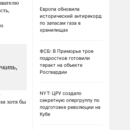
ывателю
Европа обновила
сть,
исторический антирекорд
по запасам газа в
го
хранилищах
ФСБ: В Приморье трое
подростков готовили
теракт на объекте
ечить,
Росгвардии
NYT: ЦРУ создало
-
секретную опергруппу по
ни хотя бы
подготовке революции на
Кубе