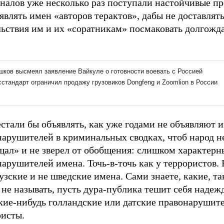
аналов уже несколько раз поступали настойчивые п
являть имен «авторов терактов», дабы не доставлят
льствия им и их «соратникам» посмаковать долгож
стали бы объявлять, как уже годами не объявляют 
нарушителей в криминальных сводках, чтоб народ н
ал» и не зверел от обобщения: слишком характерны
арушителей имена. Точь-в-точь как у террористов. 
зские и не шведские имена. Сами знаете, какие, та
не называть, пусть дура-публика тешит себя надежд
акие-нибудь голландские или датские правонарушит
ристы.