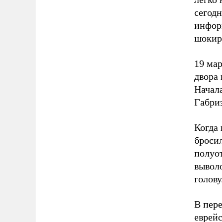
сегод
инфор
шокир
19 мар
двора
Начала
Габриэ
Когда
броси
полуот
выволо
голову
В пере
еврейс