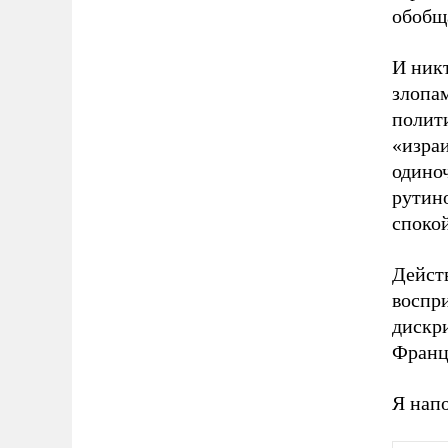
обобщ
И ник
злопам
полити
«израи
одиноч
рутино
спокой
Дейст
воспр
дискри
Франци
Я напо