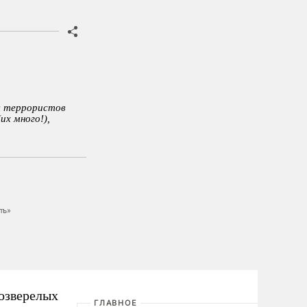
я террористов
х много!),
лъ»
озверелых
ГЛАВНОЕ