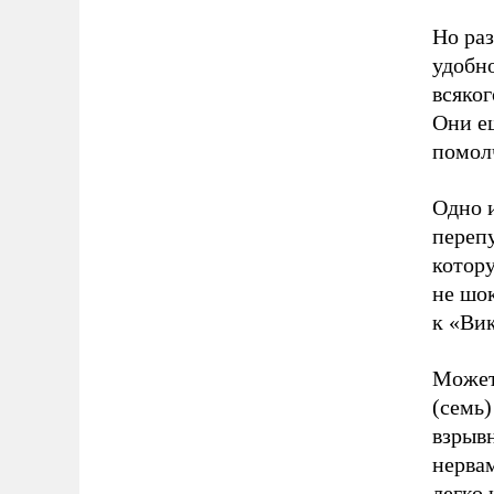
Но раз
удобн
всяког
Они ещ
помолч
Одно и
перепу
котор
не шо
к «Вик
Может,
(семь)
взрывн
нервам
легко 