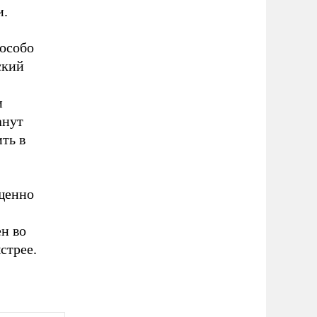
и.
 особо
ский
и
анут
ть в
щенно
ен во
стрее.