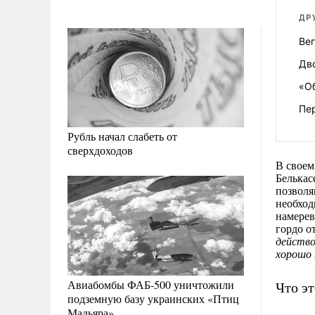
ДР
Вег
Дво
«О
Пер
Рубль начал слабеть от
сверхдоходов
В своем
Белькас
позволя
необход
намерев
гордо о
действо
хорошо 
Авиабомбы ФАБ-500 уничтожили
Что эт
подземную базу украинских «Птиц
Мадьяра»