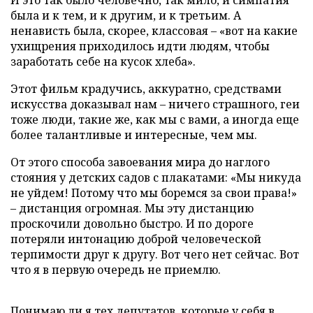
И это так было человечно, так мило, и симпатия
была и к тем, и к другим, и к третьим. А
ненависть была, скорее, классовая – «вот на какие
ухищрения приходилось идти людям, чтобы
заработать себе на кусок хлеба».
Этот фильм крадучись, аккуратно, средствами
искусства доказывал нам
–
ничего страшного, геи
тоже люди, такие же, как мы с вами, а иногда еще
более талантливые и интересные, чем мы.
От этого способа завоевания мира до наглого
стояния у детских садов с плакатами: «Мы никуда
не уйдем! Потому что мы боремся за свои права!»
–
дистанция огромная. Мы эту дистанцию
проскочили довольно быстро. И по дороге
потеряли интонацию доброй человеческой
терпимости друг к другу. Вот чего нет сейчас. Вот
что я в первую очередь не приемлю.
Понимаю ли я тех депутатов, которые у себя в