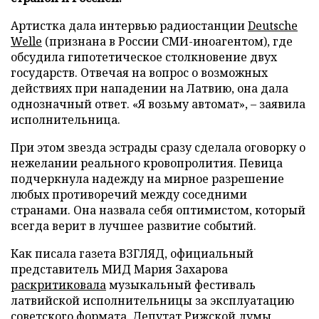
Артистка дала интервью радиостанции
Deutsche
Welle
(признана в России СМИ-иноагентом), где
обсудила гипотетическое столкновение двух
государств. Отвечая на вопрос о возможных
действиях при нападении на Латвию, она дала
однозначный ответ. «Я возьму автомат», – заявила
исполнительница.
При этом звезда эстрады сразу сделала оговорку о
нежелании реального кровопролития. Певица
подчеркнула надежду на мирное разрешение
любых противоречий между соседними
странами. Она назвала себя оптимистом, который
всегда верит в лучшее развитие событий.
Как писала газета ВЗГЛЯД, официальный
представитель МИД Мария Захарова
раскритиковала
музыкальный фестиваль
латвийской исполнительницы за эксплуатацию
советского формата. Депутат Рижской думы