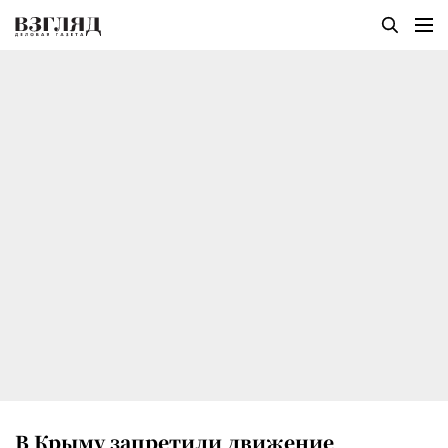
В Крыму запретили движение