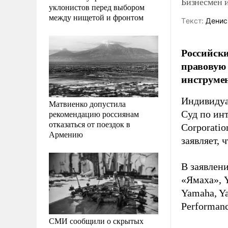
Бизнесмен и
уклонистов перед выбором
между нищетой и фронтом
Tекст:
Денис
Российски
правовую 
инструме
Индивидуа
Матвиенко допустила
рекомендацию россиянам
Суд по ин
отказаться от поездок в
Corporatio
Армению
заявляет, 
В заявлени
«Ямаха», 
Yamaha, Y
Performanc
СМИ сообщили о скрытых