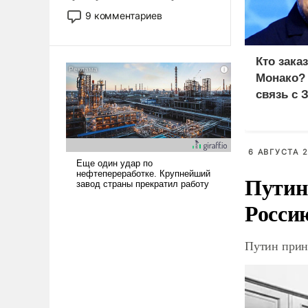
двигаемся по пути
9 комментариев
революционных изменений.
То, что несколько лет назад
было образом для
Кто зака
псевдонаучной фантастики,
Монако?
стало всерьез обсуждаемой
связь с 
идеей.
6 АВГУСТА 2
Путин
Росси
Путин прин