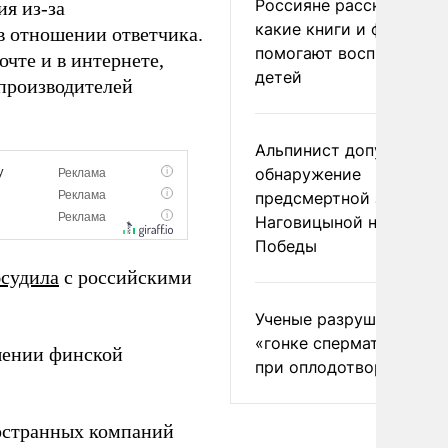
Россияне рассказали,
ия из-за
какие книги и фильмы
в отношении ответчика.
помогают воспитывать
чте и в интернете,
детей
 производителей
Альпинист допустил
обнаружение
предсмертной записки
Наговицыной на пике
Победы
бсудила
с российскими
Ученые разрушили миф
«гонке сперматозоидов
шении финской
при оплодотворении
остранных компаний