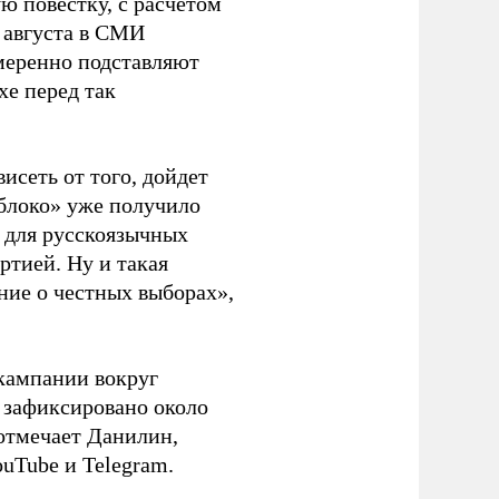
ю повестку, с расчетом
 августа в СМИ
амеренно подставляют
хе перед так
висеть от того, дойдет
блоко» уже получило
а для русскоязычных
ртией. Ну и такая
ние о честных выборах»,
кампании вокруг
о зафиксировано около
 отмечает Данилин,
ouTube и Telegram.