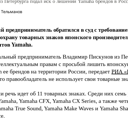
з Петербурга подал иск о лишении Yamaha брендов в Рос
 Тельманов
й предприниматель обратился в суд с требовани
охрану товарных знаков японского производите
нтов Yamaha.
льный предприниматель Владимир Пискунов из Пет
теллектуальным правам с просьбой лишить японск
n ее брендов на территории России, передает
РИА «
что правообладатель не использует свои товарные зн
и речь идет об 11 товарных знаках. Среди них семь
Yamaha, Yamaha CFX, Yamaha CX Series, а также че
amaha True Sound, Yamaha Make Waves и Yamaha Sha
e.