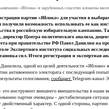
 кампанию «Яблока» в зарубежных соцсетях вложены мил
истрации партии «Яблоко» для участия в выбора
 получили возможность использовать ее как ин
ства в российскую избирательную кампанию. Та
, директор Центра политического анализа, доце
тета при правительстве РФ Павел Данилин на п
толе Экспертного института социальных исслед
становка сил. Итоги регистрации и экспертная ан
 Данилила, одной из целей деятельности «Яблоко» 
ртии антивоенного электората с последующей попыт
результаты голосования,
сообщает
Telegram-канал 
– это инструмент внешнего вмешательства в наши в
зованию партии очевидны – дестабилизация ситуаци
т двойственный характер. С одной стороны, партию