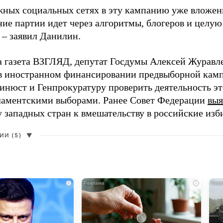
жных социальных сетях в эту кампанию уже вложе
ие партии идет через алгоритмы, блогеров и целу
 – заявил Данилин.
а газета ВЗГЛЯД, депутат Госдумы Алексей Журавл
в иностранном финансировании предвыборной кам
нюст и Генпрокуратуру проверить деятельность э
ламентскими выборами. Ранее Совет Федерации
выя
у западных стран к вмешательству в российские изб
И (5)
▼
i
i