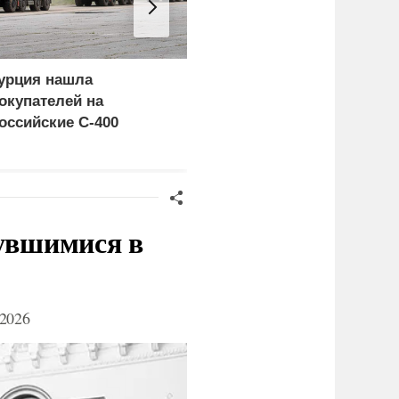
урция нашла
Россия больше не буде
окупателей на
церемониться - теперь
оссийские C-400
это законная цель в
Германии
нувшимися в
2026