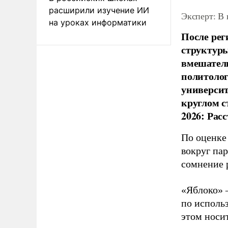
расширили изучение ИИ
Эксперт: В
на уроках информатики
После рег
структуры
вмешатель
политолог
универси
круглом с
2026: Рас
По оценке
вокруг па
сомнение 
«Яблоко» 
по исполь
этом носи