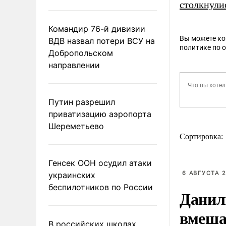
столкнули
Командир 76-й дивизии
Вы можете к
ВДВ назвал потери ВСУ на
политике по 
Добропольском
направлении
Путин разрешил
приватизацию аэропорта
Шереметьево
Сортировка:
Генсек ООН осудил атаки
6 АВГУСТА 2
украинских
беспилотников по России
Данил
вмеша
В российских школах