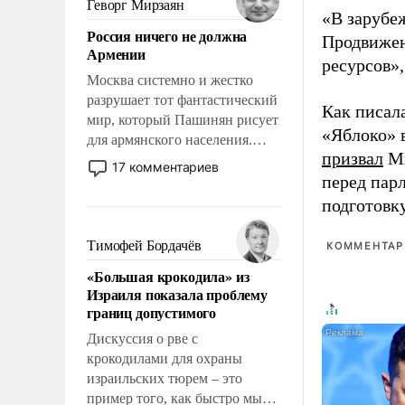
Геворг Мирзаян
«В зарубе
означает многолетний период
Россия ничего не должна
уязвимости США, например,
Продвижен
Армении
перед Китаем.
ресурсов»,
Москва системно и жестко
разрушает тот фантастический
Как писал
мир, который Пашинян рисует
«Яблоко» 
для армянского населения.
призвал
Ми
Мир, где политические
17 комментариев
прожекты будут безусловно
перед пар
оплачиваться за счет
подготовк
российских
налогоплательщиков и где
Тимофей Бордачёв
КОММЕНТАРИ
Еревану за свои поступки не
«Большая крокодила» из
нужно отвечать.
Израиля показала проблему
границ допустимого
Дискуссия о рве с
крокодилами для охраны
израильских тюрем – это
пример того, как быстро мы