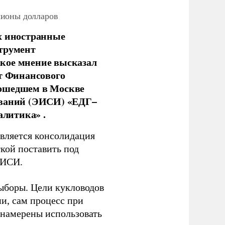
лионы долларов
х иностранные
струмент
кое мнение высказал
нт Финансового
рошедшем в Москве
ований (ЭИСИ) «ЕДГ–
алитика» .
является консолидация
кой поставить под
ЭИСИ.
ыборы. Цели кукловодов
и, сам процесс при
 намерены использовать