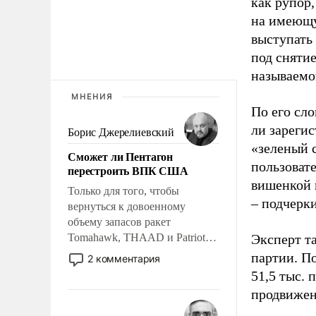
как рупор
на имеющу
выступать
под снятие
называемо
МНЕНИЯ
По его сло
ли зареги
Борис Джерелиевский
«зеленый 
Сможет ли Пентагон
пользовате
перестроить ВПК США
вишенкой 
Только для того, чтобы
– подчерк
вернуться к довоенному
объему запасов ракет
Tomahawk, THAAD и Patriot
Эксперт т
США потребуется более трех
партии. П
2 комментария
лет. Даже небольшая война с
51,5 тыс.
Ираном опустошила
продвижени
американские арсеналы.
Сложившаяся ситуация