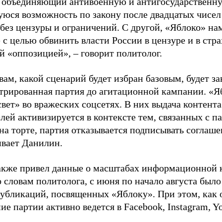
, объединяющий антивоенную и антигосударственну
юся возможность по закону после двадцатых чисел
 без цензуры и ограничений. С другой, «Яблоко» н
 с целью обвинить власти России в цензуре и в стра
й «оппозицией», – говорит политолог.
вам, какой сценарий будет избран базовым, будет за
стрированная партия до агитационной кампании. «Я
свет» во вражеских соцсетях. В них выдача контент
лей активизируется в контексте тем, связанных с па
на торте, партия отказывается подписывать соглаше
ивает Данилин.
акже привел данные о масштабах информационной 
о словам политолога, с июня по начало августа был
 публикаций, посвященных «Яблоку». При этом, как
е партии активно ведется в Facebook, Instagram, Y