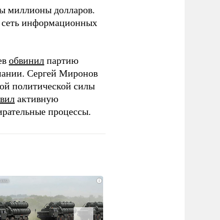
ны миллионы долларов.
ю сеть информационных
ев
обвинил
партию
пании. Сергей Миронов
той политической силы
вил
активную
ирательные процессы.
i