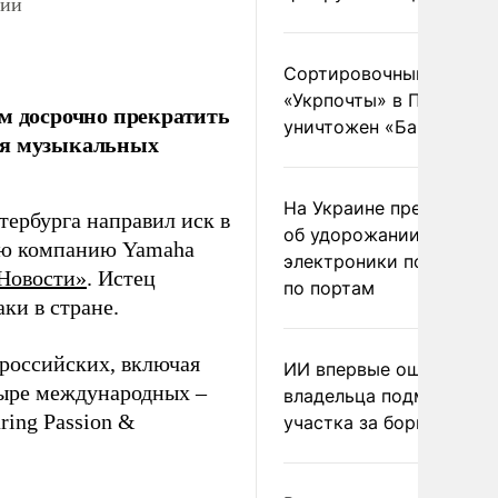
сии
Сортировочный пункт
«Укрпочты» в Павлогра
ем досрочно прекратить
уничтожен «Бандероль
ля музыкальных
На Украине предупреди
ербурга направил иск в
об удорожании китайс
ую компанию Yamaha
электроники после уда
Новости»
. Истец
по портам
аки в стране.
 российских, включая
ИИ впервые оштрафова
тыре международных –
владельца подмосковн
ring Passion &
участка за борщевик