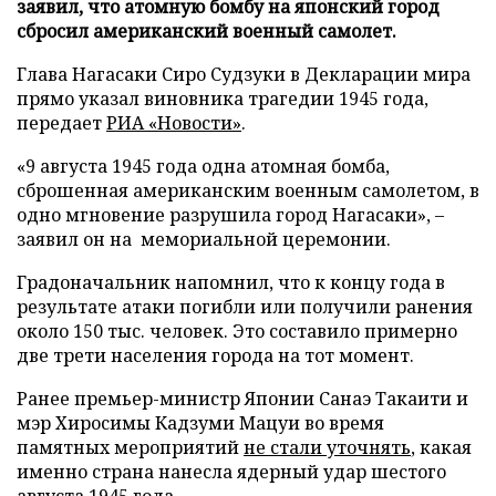
заявил, что атомную бомбу на японский город
сбросил американский военный самолет.
Глава Нагасаки Сиро Судзуки в Декларации мира
прямо указал виновника трагедии 1945 года,
передает
РИА «Новости»
.
«9 августа 1945 года одна атомная бомба,
сброшенная американским военным самолетом, в
одно мгновение разрушила город Нагасаки», –
заявил он на мемориальной церемонии.
Градоначальник напомнил, что к концу года в
результате атаки погибли или получили ранения
около 150 тыс. человек. Это составило примерно
две трети населения города на тот момент.
Ранее премьер-министр Японии Санаэ Такаити и
мэр Хиросимы Кадзуми Мацуи во время
памятных мероприятий
не стали уточнять
, какая
именно страна нанесла ядерный удар шестого
августа 1945 года.