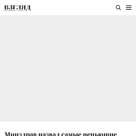
Минздрав назвал самые непьющие