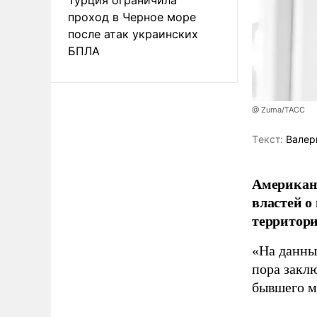
проход в Черное море
после атак украинских
БПЛА
@ Zuma/ТАСС
Tекст:
Валер
Американ
властей о
территори
«На данны
пора закл
бывшего м