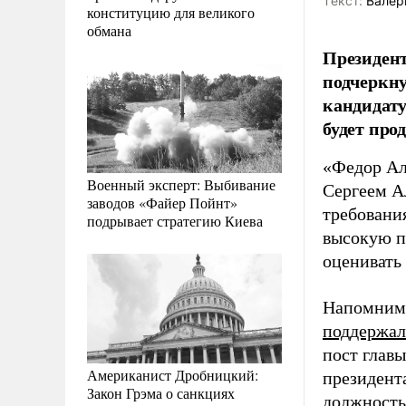
Tекст:
Валер
конституцию для великого
обмана
Президент
подчеркну
кандидату
будет про
«Федор Але
Военный эксперт: Выбивание
Сергеем А
заводов «Файер Пойнт»
требовани
подрывает стратегию Киева
высокую п
оценивать 
Напомним,
поддержал
пост глав
Американист Дробницкий:
президент
Закон Грэма о санкциях
должность