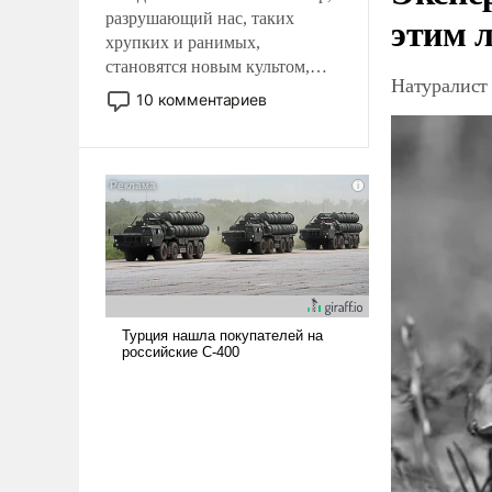
этим 
разрушающий нас, таких
хрупких и ранимых,
становятся новым культом,
Натуралист
постепенно вытесняя и
10 комментариев
отменяя традиционное
требование к человеку – быть
мужественным и твердым под
ударами судьбы, брать на себя
ответственность, помогать
слабым, идти вперед и
адаптироваться.