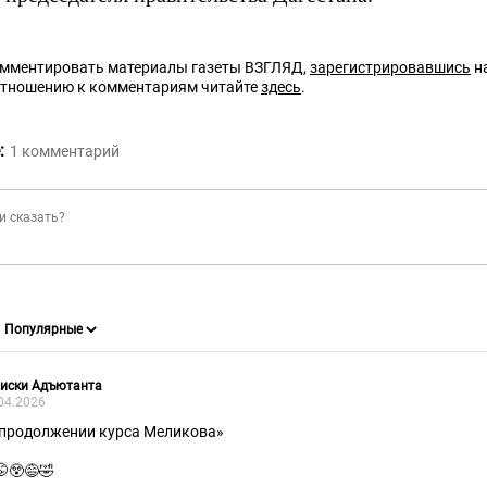
омментировать материалы газеты ВЗГЛЯД,
зарегистрировавшись
на
отношению к комментариям читайте
здесь
.
:
1
комментарий
писки Адъютанта
04.2026
 продолжении курса Меликова»
🤭😲😅🤣