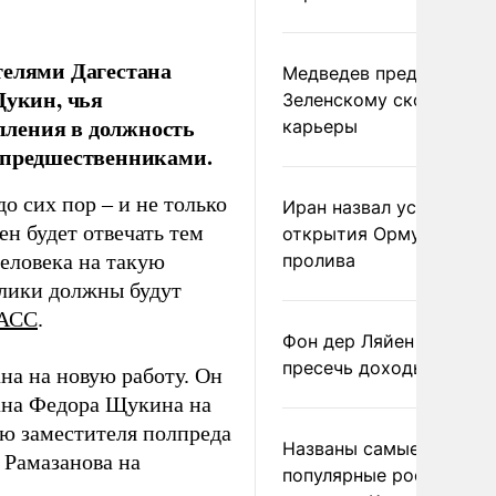
телями Дагестана
Медведев предрек
Щукин, чья
Зеленскому скорый фи
упления в должность
карьеры
о предшественниками.
о сих пор – и не только
Иран назвал условие
н будет отвечать тем
открытия Ормузского
еловека на такую
пролива
блики должны будут
АСС
.
Фон дер Ляйен призвал
пресечь доходы России
на на новую работу. Он
тана Федора Щукина на
ию заместителя полпреда
Названы самые
 Рамазанова на
популярные российски