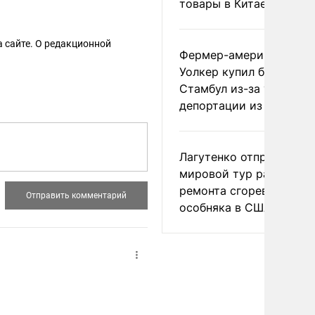
товары в Китае
 сайте. О редакционной
Фермер-американец
Уолкер купил билет в
Стамбул из-за угрозы
депортации из России
Лагутенко отправился в
мировой тур ради
ремонта сгоревшего
особняка в США