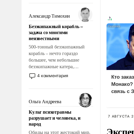
восстановления и без оного. И
чем она отличается от просто
образованных людей. Иногда
Александр Тимохин
казалось, что эти вопросы
Безэкипажный корабль –
решены раз и навсегда, но –
задача со многими
нет, не решены.
неизвестными
500-тонный безэкипажный
корабль – нечто гораздо
большее, чем небольшие
безэкипажные катера,
применение которых уже
4 комментария
Кто зака
стало обыденностью. Задача по
Монако?
созданию такого корабля очень
связь с 
сложна и амбициозна. Однако
и ее реализация радикально
Ольга Андреева
поднимет наши боевые
Культ психотравмы
возможности.
разрушает и человека, и
7 АВГУСТА 2
народ
Экспе
Обиды на этот жестокий мир,