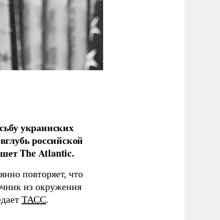
сьбу украинских
 вглубь российской
ет The Atlantic.
нно повторяет, что
чник из окружения
едает
ТАСС
.