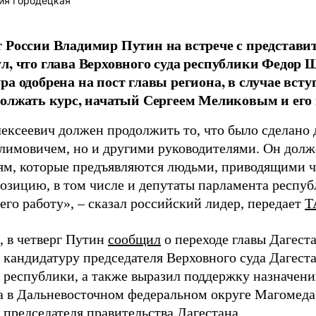
ия Городецкая
 России Владимир Путин на встрече с представи
л, что глава Верховного суда республики Федор 
ра одобрена на пост главы региона, в случае вст
должать курс, начатый Сергеем Меликовым и ег
ксеевич должен продолжить то, что было сделано д
лимовичем, но и другими руководителями. Он долже
ям, которые предъявляются людьми, приводящими ч
озицию, в том числе и депутаты парламента респу
его работу», – сказал российский лидер, передает
Т
 в четверг Путин
сообщил
о переходе главы Дагеста
кандидатуру председателя Верховного суда Дагес
ы республики, а также выразил поддержку назначен
а в Дальневосточном федеральном округе Магомеда
 председателя правительства Дагестана.