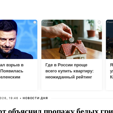
i
i
зал взрыв в
Где в России проще
Я
 Появилась
всего купить квартиру:
у
Зеленским
неожиданный рейтинг
К
в
026, 19:46 •
НОВОСТИ ДНЯ
рт объяснил пропажу белых гри