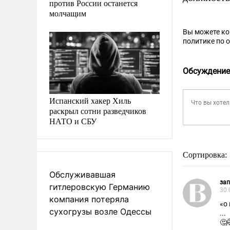
против России останется
молчащим
Вы можете к
политике по 
Обсуждение
Испанский хакер Хиль
раскрыл сотни разведчиков
НАТО и СБУ
Сортировка:
Обслуживавшая
за
гитлеровскую Германию
30.
компания потеряла
«о
сухогрузы возле Одессы
...
🤔