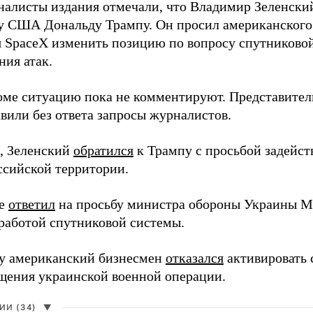
налисты издания отмечали, что Владимир Зеленски
у США Дональду Трампу. Он просил американского
я SpaceX изменить позицию по вопросу спутниковой
ния атак.
оме ситуацию пока не комментируют. Представите
вили без ответа запросы журналистов.
, Зеленский
обратился
к Трампу с просьбой задейств
ссийской территории.
ее
ответил
на просьбу министра обороны Украины М
работой спутниковой системы.
ду американский бизнесмен
отказался
активировать 
щения украинской военной операции.
И (34)
▼