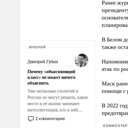
Ранее жур
президент
основател
планирова
В Белом д
также оста
МНЕНИЯ
Напомним
Дмитрий Губин
атак по ро
Почему «объясняющий
класс» не может ничего
объяснить
Маск ран
помощи с 
Уже несколько столетий в
России не могут решить, какое
место в её жизни занимает
В 2022 го
интеллигенция, кто к ней
предотвра
принадлежит, а кого из неё
2 комментария
исключили с правом
КОММЕНТАРИ