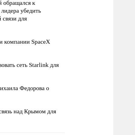
й обращался к
 лидера убедить
 связи для
ли компании SpaceX
овать сеть Starlink для
ихаила Федорова о
связь над Крымом для