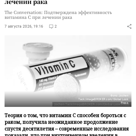
лечении рака
The Conversation: Подтверждена эффективность
витамина C при лечении рака
7 августа 2026, 19:16
2
Фото: Jochen
Tack/imageBROKER.com/Global Look
Press
Теория о том, что витамин C способен бороться с
раком, получила неожиданное продолжение
спустя десятилетия – современные исследования
показали, что при внутривенном введении в