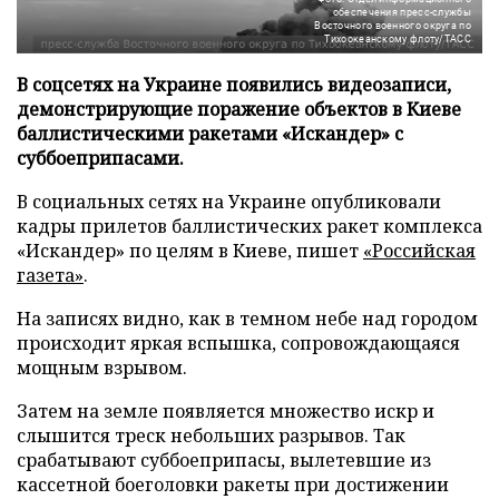
обеспечения пресс-службы
Восточного военного округа по
Тихоокеанскому флоту/ТАСС
В соцсетях на Украине появились видеозаписи,
демонстрирующие поражение объектов в Киеве
баллистическими ракетами «Искандер» с
суббоеприпасами.
В социальных сетях на Украине опубликовали
кадры прилетов баллистических ракет комплекса
«Искандер» по целям в Киеве, пишет
«Российская
газета»
.
На записях видно, как в темном небе над городом
происходит яркая вспышка, сопровождающаяся
мощным взрывом.
Затем на земле появляется множество искр и
слышится треск небольших разрывов. Так
срабатывают суббоеприпасы, вылетевшие из
кассетной боеголовки ракеты при достижении