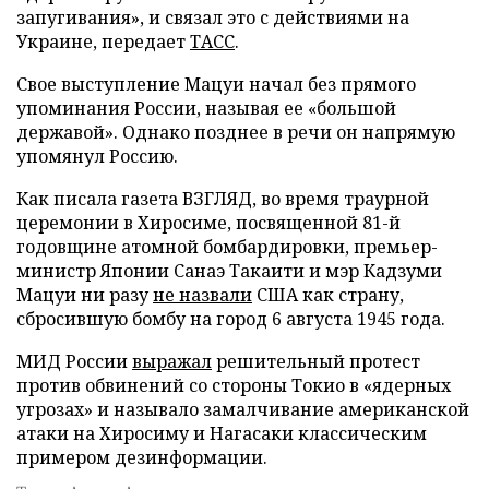
запугивания», и связал это с действиями на
Украине, передает
ТАСС
.
Свое выступление Мацуи начал без прямого
упоминания России, называя ее «большой
державой». Однако позднее в речи он напрямую
упомянул Россию.
Как писала газета ВЗГЛЯД, во время траурной
церемонии в Хиросиме, посвященной 81-й
годовщине атомной бомбардировки, премьер-
министр Японии Санаэ Такаити и мэр Кадзуми
Мацуи ни разу
не назвали
США как страну,
сбросившую бомбу на город 6 августа 1945 года.
МИД России
выражал
решительный протест
против обвинений со стороны Токио в «ядерных
угрозах» и называло замалчивание американской
атаки на Хиросиму и Нагасаки классическим
примером дезинформации.