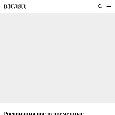
Росавиация ввела временные