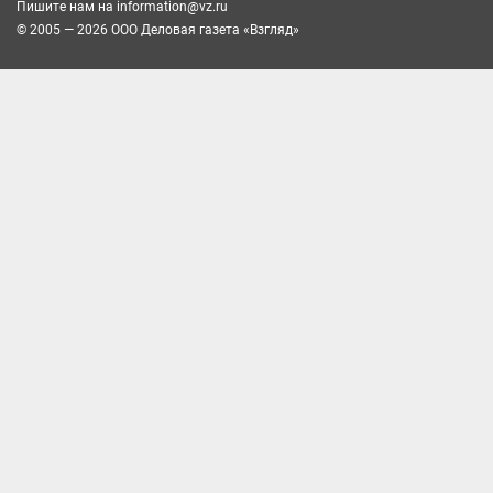
Пишите нам на
information@vz.ru
© 2005 — 2026 ООО Деловая газета «Взгляд»